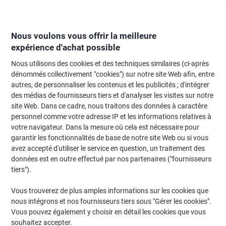
Passer
Passer
au
à
contenu
la
navigation
Nous voulons vous offrir la meilleure
expérience d'achat possible
Nous utilisons des cookies et des techniques similaires (ci-après
Page d'Accueil
Moteur de recherche d'encre et toner
dénommés collectivement "cookies") sur notre site Web afin, entre
autres, de personnaliser les contenus et les publicités ; d'intégrer
Trouvez rapidement les cartouches d'encre, toners ou
des médias de fournisseurs tiers et d'analyser les visites sur notre
les étiquettes pour votre imprimante.
site Web. Dans ce cadre, nous traitons des données à caractère
personnel comme votre adresse IP et les informations relatives à
votre navigateur. Dans la mesure où cela est nécessaire pour
Sélectionner la marque, la gamme et le modèle
garantir les fonctionnalités de base de notre site Web ou si vous
avez accepté d'utiliser le service en question, un traitement des
Epson
données est en outre effectué par nos partenaires ("fournisseurs
tiers").
Stylus DX
Vous trouverez de plus amples informations sur les cookies que
nous intégrons et nos fournisseurs tiers sous "Gérer les cookies".
Epson Stylus DX 6000
Vous pouvez également y choisir en détail les cookies que vous
souhaitez accepter.