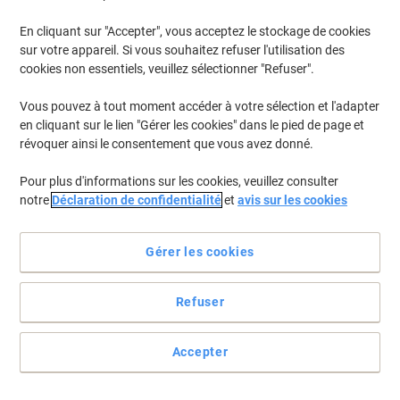
En cliquant sur "Accepter", vous acceptez le stockage de cookies
Pour retrouver les imprimantes listées et/ou les cartouches
précédemment achetées
Se connecter
sur votre appareil. Si vous souhaitez refuser l'utilisation des
cookies non essentiels, veuillez sélectionner "Refuser".
Epson Stylus DX 6000 Cartouches Jet Encre
(5)
Vous pouvez à tout moment accéder à votre sélection et l'adapter
en cliquant sur le lien "Gérer les cookies" dans le pied de page et
Filtrer par
révoquer ainsi le consentement que vous avez donné.
Cadeau
gratuit
Pour plus d'informations sur les cookies, veuillez consulter
Cartouche jet d'encre Epson T0715
notre
Déclaration de confidentialité
et
avis sur les cookies
D'origine C13T07154012 Cyan, jaune,
magenta, noir Multipack 4 Unités
Gérer les cookies
Achetez Plus,
Dépensez Moins
€53,99
Multipack
À partir de 3 Multipacks
Refuser
€63,17 TVA incl.
En stock
Livraison 2-3 jours ouvrables
Quantité
Accepter