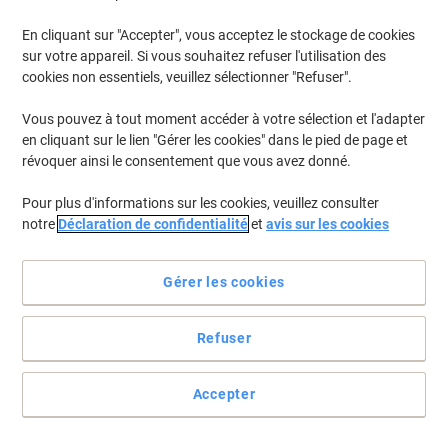
En cliquant sur "Accepter", vous acceptez le stockage de cookies
Pour retrouver les imprimantes listées et/ou les cartouches
précédemment achetées
Se connecter
sur votre appareil. Si vous souhaitez refuser l'utilisation des
cookies non essentiels, veuillez sélectionner "Refuser".
Epson Workforce WF 7110 DTW Cartouches Jet Encre
(16)
Vous pouvez à tout moment accéder à votre sélection et l'adapter
en cliquant sur le lien "Gérer les cookies" dans le pied de page et
Filtrer par
révoquer ainsi le consentement que vous avez donné.
Cadeau
Marque propre
gratuit
Pour plus d'informations sur les cookies, veuillez consulter
Cartouche jet d'encre Viking 27XL
notre
Déclaration de confidentialité
et
avis sur les cookies
Compatible Epso T271340 Magenta
Achetez Plus,
Dépensez Moins
Gérer les cookies
€12,79
Unité
À partir de 3 Unités
€14,96 TVA incl.
Refuser
En stock
Livraison 1-2 jours ouvrables
Quantité
Accepter
Cadeau
Marque propre