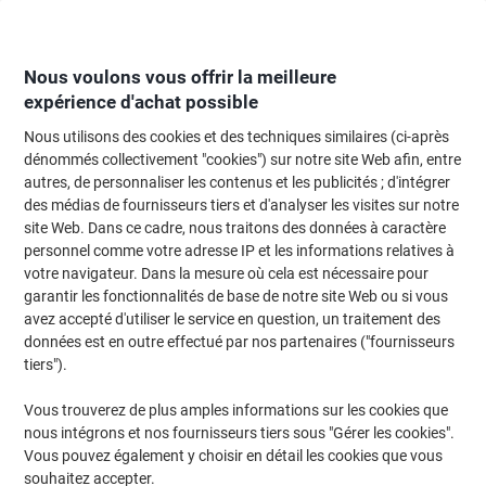
Passer
Passer
au
à
contenu
la
navigation
Nous voulons vous offrir la meilleure
expérience d'achat possible
Nous utilisons des cookies et des techniques similaires (ci-après
Page d'Accueil
Moteur de recherche d'encre et toner
dénommés collectivement "cookies") sur notre site Web afin, entre
autres, de personnaliser les contenus et les publicités ; d'intégrer
Trouvez rapidement les cartouches d'encre, toners ou
des médias de fournisseurs tiers et d'analyser les visites sur notre
les étiquettes pour votre imprimante.
site Web. Dans ce cadre, nous traitons des données à caractère
personnel comme votre adresse IP et les informations relatives à
votre navigateur. Dans la mesure où cela est nécessaire pour
Sélectionner la marque, la gamme et le modèle
garantir les fonctionnalités de base de notre site Web ou si vous
avez accepté d'utiliser le service en question, un traitement des
Epson
données est en outre effectué par nos partenaires ("fournisseurs
tiers").
Workforce WF
Vous trouverez de plus amples informations sur les cookies que
nous intégrons et nos fournisseurs tiers sous "Gérer les cookies".
Epson Workforce WF 7110 DTW
Vous pouvez également y choisir en détail les cookies que vous
souhaitez accepter.