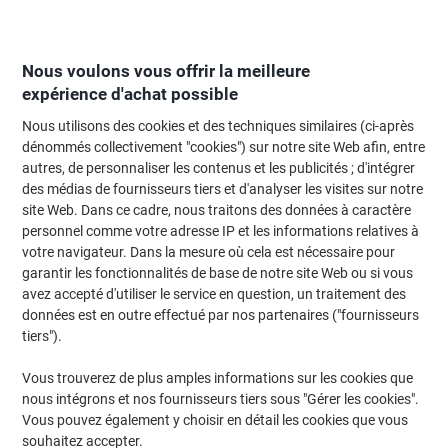
Passer
Passer
au
à
contenu
la
navigation
Nous voulons vous offrir la meilleure
expérience d'achat possible
Nous utilisons des cookies et des techniques similaires (ci-après
Page d'Accueil
Moteur de recherche d'encre et toner
dénommés collectivement "cookies") sur notre site Web afin, entre
autres, de personnaliser les contenus et les publicités ; d'intégrer
Trouvez rapidement les cartouches d'encre, toners ou
des médias de fournisseurs tiers et d'analyser les visites sur notre
les étiquettes pour votre imprimante.
site Web. Dans ce cadre, nous traitons des données à caractère
personnel comme votre adresse IP et les informations relatives à
votre navigateur. Dans la mesure où cela est nécessaire pour
Sélectionner la marque, la gamme et le modèle
garantir les fonctionnalités de base de notre site Web ou si vous
avez accepté d'utiliser le service en question, un traitement des
HP
données est en outre effectué par nos partenaires ("fournisseurs
tiers").
Business Inkjet
Vous trouverez de plus amples informations sur les cookies que
nous intégrons et nos fournisseurs tiers sous "Gérer les cookies".
HP Business Inkjet 2200 SE
Vous pouvez également y choisir en détail les cookies que vous
souhaitez accepter.