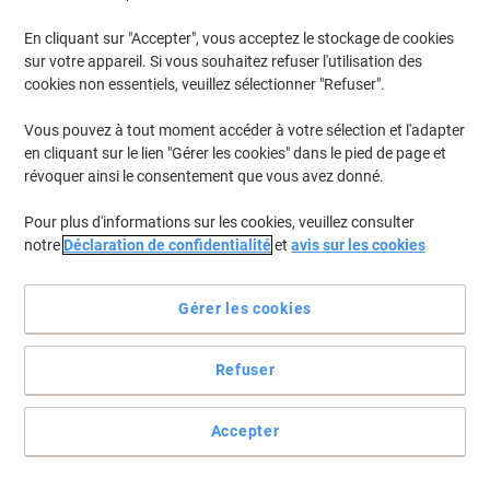
En cliquant sur "Accepter", vous acceptez le stockage de cookies
Pour retrouver les imprimantes listées et/ou les cartouches
précédemment achetées
Se connecter
sur votre appareil. Si vous souhaitez refuser l'utilisation des
cookies non essentiels, veuillez sélectionner "Refuser".
HP Business Inkjet 2200 SE Cartouches Jet Encre
(1)
Vous pouvez à tout moment accéder à votre sélection et l'adapter
en cliquant sur le lien "Gérer les cookies" dans le pied de page et
Filtrer par
révoquer ainsi le consentement que vous avez donné.
Cadeau
Marque propre
gratuit
Pour plus d'informations sur les cookies, veuillez consulter
Cartouche jet d'encre Viking 10
notre
Déclaration de confidentialité
et
avis sur les cookies
Compatible HP C4844A Noir
Achetez Plus,
Dépensez Moins
Gérer les cookies
€6,69
Unité
À partir de 3 Unités
€7,83 TVA incl.
Refuser
En stock
Livraison 2-3 jours ouvrables
Quantité
Accepter
Page
Page
1