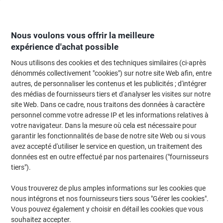
Passer
Passer
au
à
contenu
la
navigation
Nous voulons vous offrir la meilleure
expérience d'achat possible
Nous utilisons des cookies et des techniques similaires (ci-après
Page d'Accueil
Moteur de recherche d'encre et toner
dénommés collectivement "cookies") sur notre site Web afin, entre
autres, de personnaliser les contenus et les publicités ; d'intégrer
Trouvez rapidement les cartouches d'encre, toners ou
des médias de fournisseurs tiers et d'analyser les visites sur notre
les étiquettes pour votre imprimante.
site Web. Dans ce cadre, nous traitons des données à caractère
personnel comme votre adresse IP et les informations relatives à
votre navigateur. Dans la mesure où cela est nécessaire pour
Sélectionner la marque, la gamme et le modèle
garantir les fonctionnalités de base de notre site Web ou si vous
avez accepté d'utiliser le service en question, un traitement des
HP
données est en outre effectué par nos partenaires ("fournisseurs
tiers").
Business Inkjet
Vous trouverez de plus amples informations sur les cookies que
nous intégrons et nos fournisseurs tiers sous "Gérer les cookies".
HP Business Inkjet 2250
Vous pouvez également y choisir en détail les cookies que vous
souhaitez accepter.