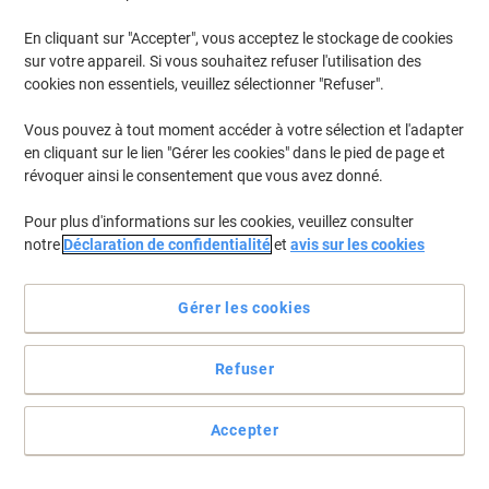
En cliquant sur "Accepter", vous acceptez le stockage de cookies
Pour retrouver les imprimantes listées et/ou les cartouches
précédemment achetées
Se connecter
sur votre appareil. Si vous souhaitez refuser l'utilisation des
cookies non essentiels, veuillez sélectionner "Refuser".
HP Business Inkjet 2250 Cartouches Jet Encre
(1)
Vous pouvez à tout moment accéder à votre sélection et l'adapter
en cliquant sur le lien "Gérer les cookies" dans le pied de page et
Filtrer par
révoquer ainsi le consentement que vous avez donné.
Cadeau
Marque propre
gratuit
Pour plus d'informations sur les cookies, veuillez consulter
Cartouche jet d'encre Viking 10
notre
Déclaration de confidentialité
et
avis sur les cookies
Compatible HP C4844A Noir
Achetez Plus,
Dépensez Moins
Gérer les cookies
€6,69
Unité
À partir de 3 Unités
€7,83 TVA incl.
Refuser
En stock
Livraison 1-2 jours ouvrables
Quantité
Accepter
Page
Page
1