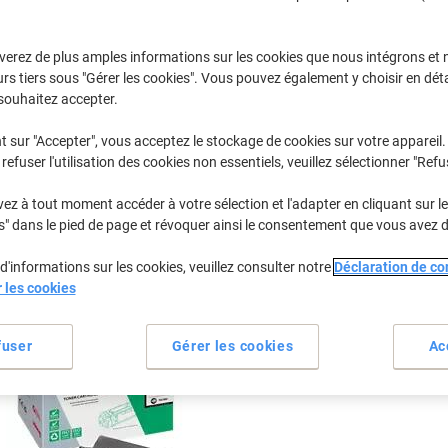
Sélectionner la marque, la gamme et le modèle
verez de plus amples informations sur les cookies que nous intégrons et 
rs tiers sous "Gérer les cookies". Vous pouvez également y choisir en déta
C
HP C 7058 
souhaitez accepter.
t sur "Accepter", vous acceptez le stockage de cookies sur votre appareil.
refuser l'utilisation des cookies non essentiels, veuillez sélectionner "Refu
/ou les cartouches précédemment achetées
Se connecter
z à tout moment accéder à votre sélection et l'adapter en cliquant sur le 
HP C 7058 A Cartouches Toner
s" dans le pied de page et révoquer ainsi le consentement que vous avez 
(1)
d'informations sur les cookies, veuillez consulter notre
Déclaration de con
rier par :
r les cookies
fuser
Gérer les cookies
Ac