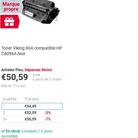
Marque
propre
Cadeau
gratuit
Toner Viking 96A compatible HP
C4096A Noir
Achetez Plus,
Dépensez Moins
€50,59
Unité
À partir de 3 Unités
€59,19 TVA incl.
Économies
Quantité
TVA excl.
1
€54,49
2
€52,59
-3%
3+
€50,59
-7%
En stock
Livraison 1-2 jours
ouvrables