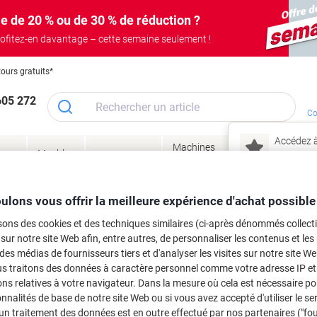
e de 20 % ou de 30 % de réduction ?
ofitez-en davantage – cette semaine seulement !
tours gratuits*
605 272
Co
Accédez à
Machines
Papie
lage
Meubles
Encres
– connec
Réunion &
de bureau
enve
de
&
présentation
&
&
ité
bureau
toner
technologie
emba
Mon
ulons vous offrir la meilleure expérience d'achat possible
Nouveau chez Vik
 et toner
sons des cookies et des techniques similaires (ci-après dénommés collec
ma
 sur notre site Web afin, entre autres, de personnaliser les contenus et les p
es cartouches d'encre, toners ou les
 des médias de fournisseurs tiers et d'analyser les visites sur notre site W
us traitons des données à caractère personnel comme votre adresse IP et 
ns relatives à votre navigateur. Dans la mesure où cela est nécessaire po
onnalités de base de notre site Web ou si vous avez accepté d'utiliser le se
un traitement des données est en outre effectué par nos partenaires ("fo