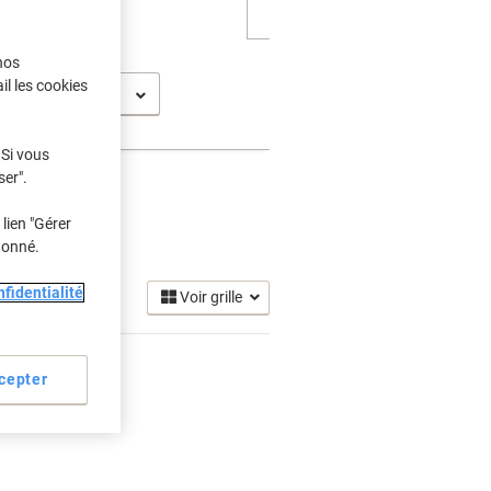
nos
il les cookies
A
 Si vous
ser".
lien "Gérer
donné.
fidentialité
Voir grille
cepter