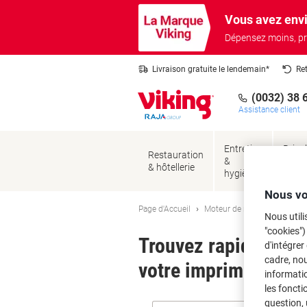
Passer
Passer
Vous avez envi
au
à
contenu
la
Dépensez moins, pr
navigation
Livraison gratuite le lendemain*
Re
(0032) 38 
Assistance client
Entretien
Brico
Restauration
&
&
& hôtellerie
hygiène
sécur
Nous vo
Page d'Accueil
Moteur de recherche d'encre
Nous utili
"cookies")
Trouvez rapidement l
d'intégrer
cadre, no
votre imprimante.
informatio
les foncti
question, 