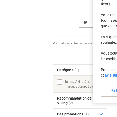
tiers").
Vous trou
fournisseu
HP
que vous 
En cliquan
souhaitez 
Pour retrouver les imprimantes listées et
Vous pouve
les cookie
Pour plus 
Catégorie
(1)
T
et
avis su
Toners Viking & autres
marques compatibles (1)
Re
Recommandation de
Viking
(2)
Des promotions
(1)