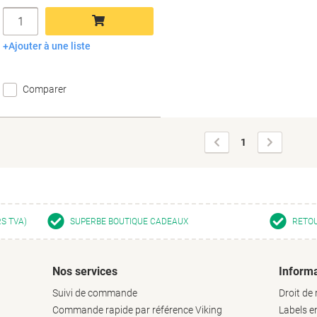
Quantité
Ajouter à une liste
Ajouter au panier
Comparer
Page
Page
1
précédente
suivante
RS TVA)
SUPERBE BOUTIQUE CADEAUX
RETOU
Nos services
Informa
Suivi de commande
Droit de 
Commande rapide par référence Viking
Labels 