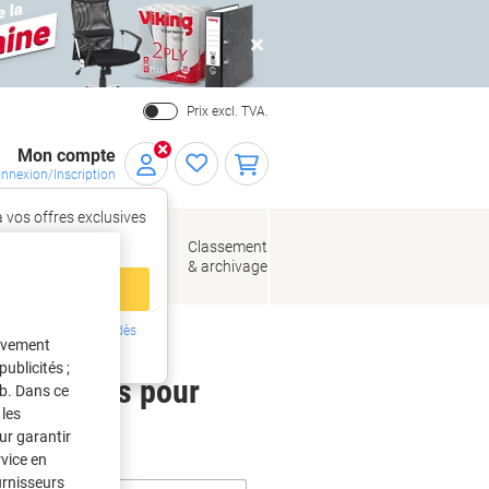
Close
Prix excl. TVA.
Mon compte
nnexion/Inscription
 vos offres exclusives
r,
tez‑vous
loppes
Fournitures
Classement
de bureau
& archivage
llage
 compte
ing ?
Inscrivez-vous dès
tivement
intenant
ublicités ;
 étiquettes pour
eb. Dans ce
les
ur garantir
rvice en
urnisseurs