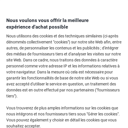
Passer
Passer
au
à
contenu
la
navigation
Nous voulons vous offrir la meilleure
expérience d'achat possible
Nous utilisons des cookies et des techniques similaires (ci-après
Page d'Accueil
Moteur de recherche d'encre et toner
dénommés collectivement "cookies") sur notre site Web afin, entre
autres, de personnaliser les contenus et les publicités ; d'intégrer
Trouvez rapidement les cartouches d'encre, toners ou
des médias de fournisseurs tiers et d'analyser les visites sur notre
les étiquettes pour votre imprimante.
site Web. Dans ce cadre, nous traitons des données à caractère
personnel comme votre adresse IP et les informations relatives à
votre navigateur. Dans la mesure où cela est nécessaire pour
Sélectionner la marque, la gamme et le modèle
garantir les fonctionnalités de base de notre site Web ou si vous
avez accepté d'utiliser le service en question, un traitement des
HP
données est en outre effectué par nos partenaires ("fournisseurs
tiers").
Color Copier
Vous trouverez de plus amples informations sur les cookies que
nous intégrons et nos fournisseurs tiers sous "Gérer les cookies".
HP Color Copier 260
Vous pouvez également y choisir en détail les cookies que vous
souhaitez accepter.