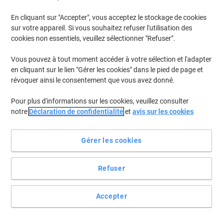
En cliquant sur "Accepter", vous acceptez le stockage de cookies
Pour retrouver les imprimantes listées et/ou les cartouches
précédemment achetées
Se connecter
sur votre appareil. Si vous souhaitez refuser l'utilisation des
cookies non essentiels, veuillez sélectionner "Refuser".
HP Color Copier 260 Cartouches Jet Encre
(2)
Vous pouvez à tout moment accéder à votre sélection et l'adapter
en cliquant sur le lien "Gérer les cookies" dans le pied de page et
Filtrer par
révoquer ainsi le consentement que vous avez donné.
Cadeau
gratuit
Pour plus d'informations sur les cookies, veuillez consulter
Cartouche jet d'encre HP 45 D'origine
notre
Déclaration de confidentialité
et
avis sur les cookies
51645AE Noir
Achetez Plus,
Dépensez Moins
Gérer les cookies
€68,99
Unité
À partir de 3 Unités
€80,72 TVA incl.
Refuser
En stock
Livraison 2-3 jours ouvrables
Quantité
Accepter
Cartouche jet d’encre OWA K20107OW