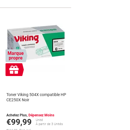
Marque
propre
Cadeau
gratuit
Toner Viking 504X compatible HP
CE250X Noir
Achetez Plus,
Dépensez Moins
€99,99
Unité
À partir de 3 Unités