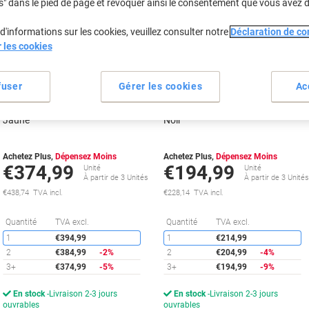
s" dans le pied de page et révoquer ainsi le consentement que vous avez 
d'informations sur les cookies, veuillez consulter notre
Déclaration de con
Cadeau
Cadeau
r les cookies
gratuit
gratuit
fuser
Gérer les cookies
Ac
Toner HP 504A D'origine CE252A
Toner HP 504A D'origine CE250A
Jaune
Noir
Achetez Plus,
Dépensez Moins
Achetez Plus,
Dépensez Moins
€374,99
€194,99
Unité
Unité
À partir de 3 Unités
À partir de 3 Unité
€438,74 TVA incl.
€228,14 TVA incl.
Économies
É
Quantité
TVA excl.
Quantité
TVA excl.
1
€394,99
1
€214,99
2
€384,99
-2%
2
€204,99
-4%
3+
€374,99
-5%
3+
€194,99
-9%
En stock
Livraison 2-3 jours
En stock
Livraison 2-3 jours
ouvrables
ouvrables