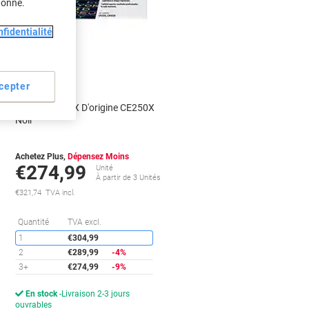
donné.
fidentialité
Cadeau
gratuit
cepter
Toner HP 504X D'origine CE250X
Noir
Achetez Plus,
Dépensez Moins
€274,99
Unité
s
À partir de 3 Unités
€321,74 TVA incl.
conomies
Économies
Quantité
TVA excl.
1
€304,99
2
€289,99
-4%
3+
€274,99
-9%
En stock
Livraison 2-3 jours
ouvrables