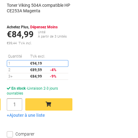
Toner Viking 504A compatible HP
CE253A Magenta
Achetez Plus,
Dépensez Moins
€84,99
Unité
s
À partir de 3 Unités
€99,44 TVA incl.
conomies
Économies
Quantité
TVA excl.
1
€94,19
2
€89,59
-4%
3+
€84,99
-9%
En stock
Livraison 2-3 jours
ouvrables
Quantité
Ajouter à une liste
Ajouter au panier
Comparer