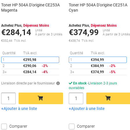
Toner HP 504A D'origine CE253A
Toner HP 504A D'origine CE251A
Magenta
Cyan
Achetez Plus,
Dépensez Moins
Achetez Plus,
Dépensez Moins
€284,14
€374,99
Unité
Unité
À partir de 3 Unités
À partir de 3 Unité
€332,44 TVA incl.
€438,74 TVA incl.
Économies
É
Quantité
TVA excl.
Quantité
TVA excl.
1
€295,98
1
€394,99
2
€290,06
-2%
2
€384,99
-2%
3+
€284,14
-4%
3+
€374,99
-5%
Livraison directe par le fournisseur
En stock
Livraison 2-3 jours
ouvrables
Quantité
Quantité
Ajouter à une liste
Ajouter à une liste
Ajouter au panier
Ajouter au panier
Comparer
Comparer