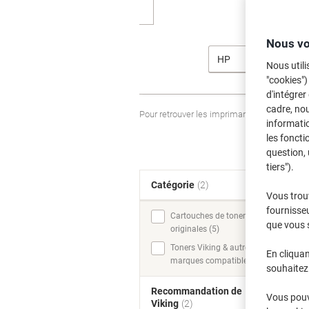
Nous vo
HP
Nous utili
"cookies")
d'intégrer
cadre, no
Pour retrouver les imprimantes listées et
informatio
les foncti
question, 
tiers").
Catégorie
(2)
T
Vous trou
fournisseu
Cartouches de toner
que vous 
originales (5)
Toners Viking & autres
En cliquan
marques compatibles (5)
souhaitez 
Recommandation de
Vous pouve
Viking
(2)