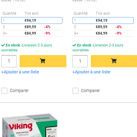
€99,44 TVA incl.
€99,44 TVA incl.
Économies
É
Quantité
TVA excl.
Quantité
TVA excl.
1
€94,19
1
€94,19
2
€89,59
-4%
2
€89,59
-4%
3+
€84,99
-9%
3+
€84,99
-9%
En stock
Livraison 2-3 jours
En stock
Livraison 2-3 jours
ouvrables
ouvrables
Quantité
Quantité
Ajouter à une liste
Ajouter à une liste
Ajouter au panier
Ajouter au panier
Comparer
Comparer