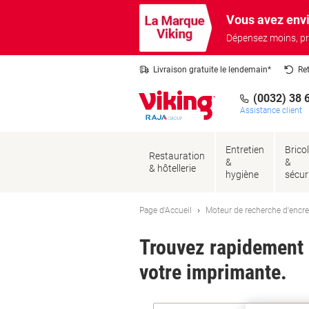
Passer
Passer
Vous avez envi
au
à
contenu
la
Dépensez moins, pr
navigation
Livraison gratuite le lendemain*
Re
(0032) 38 
Assistance client
Entretien
Brico
Restauration
&
&
& hôtellerie
hygiène
sécur
Page d'Accueil
Moteur de recherche d'encre
Trouvez rapidement l
votre imprimante.