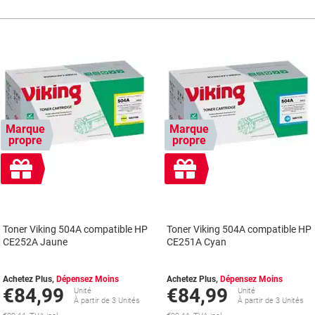
Marque
Marque
propre
propre
Cadeau
Cadeau
gratuit
gratuit
Toner Viking 504A compatible HP
Toner Viking 504A compatible HP
CE252A Jaune
CE251A Cyan
Achetez Plus,
Dépensez Moins
Achetez Plus,
Dépensez Moins
€84,99
€84,99
Unité
Unité
À partir de 3 Unités
À partir de 3 Unités