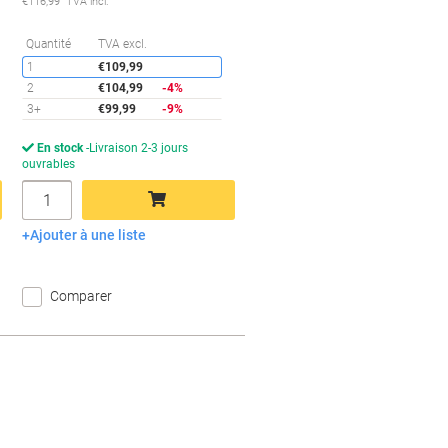
€116,99 TVA incl.
conomies
Économies
Quantité
TVA excl.
1
€109,99
2
€104,99
-4%
3+
€99,99
-9%
En stock
Livraison 2-3 jours
ouvrables
Quantité
Ajouter à une liste
Ajouter au panier
Comparer