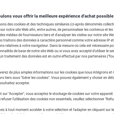
Sélectionner la marque, la gamme et le modèle
ulons vous offrir la meilleure expérience d'achat possible
Color Laserjet CM
HP Color La
sons des cookies et des techniques similaires (ci-après dénommés collec
 sur notre site Web afin, entre autres, de personnaliser les contenus et les p
 des médias de fournisseurs tiers et d'analyser les visites sur notre site W
us traitons des données à caractère personnel comme votre adresse IP et 
/ou les cartouches précédemment achetées
Se connecter
ns relatives à votre navigateur. Dans la mesure où cela est nécessaire po
onnalités de base de notre site Web ou si vous avez accepté d'utiliser le se
HP Color Laserjet CM 3530 FS Cartou
un traitement des données est en outre effectué par nos partenaires ("fo
rier par :
verez de plus amples informations sur les cookies que nous intégrons et 
rs tiers sous "Gérer les cookies". Vous pouvez également y choisir en déta
souhaitez accepter.
t sur "Accepter", vous acceptez le stockage de cookies sur votre appareil.
refuser l'utilisation des cookies non essentiels, veuillez sélectionner "Refu
z à tout moment accéder à votre sélection et l'adapter en cliquant sur le 