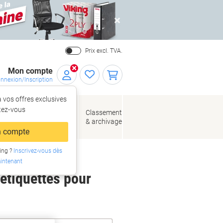
Close
Prix excl. TVA.
Mon compte
nnexion/Inscription
 vos offres exclusives
r,
tez‑vous
loppes
Fournitures
Classement
de bureau
& archivage
llage
 compte
ing ?
Inscrivez-vous dès
intenant
 étiquettes pour