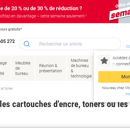
e de 20 % ou de 30 % de réduction ?
ofitez-en davantage – cette semaine seulement !
tours gratuits*
605 272
Co
Accédez à
Machines
Papie
lage
Meubles
Encres
– connec
Réunion &
de bureau
enve
de
&
présentation
&
&
ité
bureau
toner
technologie
emba
Mon
Nouveau chez Vik
 et toner
ma
es cartouches d'encre, toners ou les