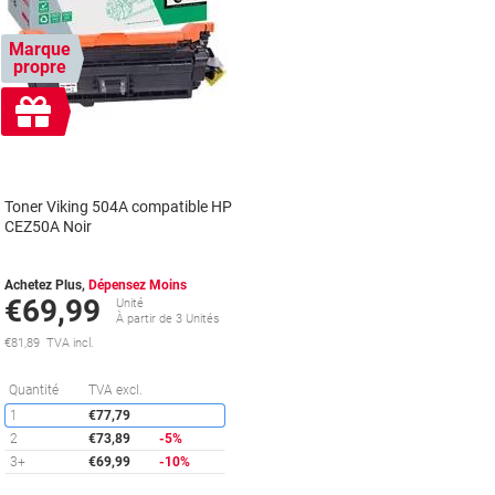
Marque
propre
Cadeau
gratuit
Toner Viking 504A compatible HP
CEZ50A Noir
Achetez Plus,
Dépensez Moins
€69,99
Unité
À partir de 3 Unités
€81,89 TVA incl.
Économies
Quantité
TVA excl.
1
€77,79
2
€73,89
-5%
3+
€69,99
-10%