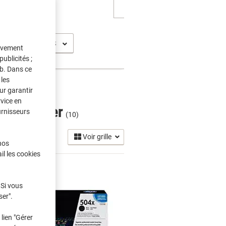
serjet CM 3530 FS
tivement
ublicités ;
eb. Dans ce
les
ur garantir
rvice en
ches Toner
urnisseurs
(10)
Voir grille
nos
il les cookies
 Si vous
ser".
lien "Gérer