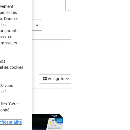
tivement
ublicités ;
eb. Dans ce
les
serjet CP 1515
ur garantir
rvice en
urnisseurs
nos
s Toner
(9)
il les cookies
Voir grille
 Si vous
ser".
lien "Gérer
donné.
fidentialité