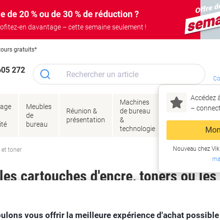
e de 20 % ou de 30 % de réduction ?
ofitez-en davantage – cette semaine seulement !
tours gratuits*
605 272
Co
Accédez à
Machines
Papie
lage
Meubles
Encres
– connec
Réunion &
de bureau
enve
de
&
présentation
&
&
ité
bureau
toner
technologie
emba
Mon
Nouveau chez Vik
 et toner
ma
es cartouches d'encre, toners ou les
ulons vous offrir la meilleure expérience d'achat possible