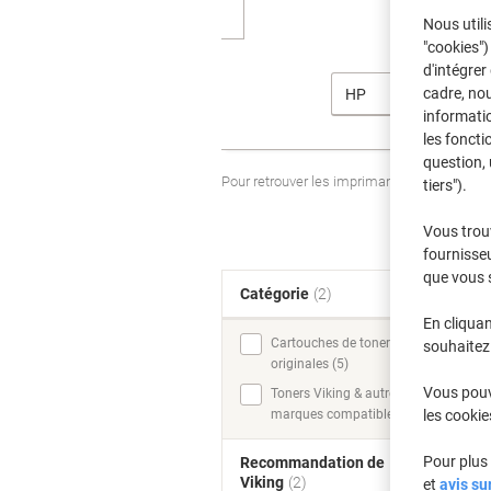
Nous utili
"cookies")
d'intégrer
cadre, no
HP
informatio
les foncti
question, 
Pour retrouver les imprimantes listées et
tiers").
Vous trou
fournisseu
que vous 
Catégorie
(2)
T
En cliquan
Cartouches de toner
souhaitez 
originales (5)
Vous pouve
Toners Viking & autres
marques compatibles (4)
les cookie
Pour plus 
Recommandation de
Viking
(2)
et
avis su