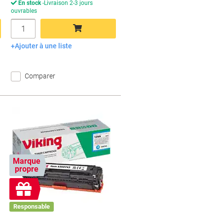
En stock
Livraison 2-3 jours
ouvrables
Quantité
Ajouter à une liste
Ajouter au panier
Comparer
Marque
propre
Cadeau
gratuit
Responsable