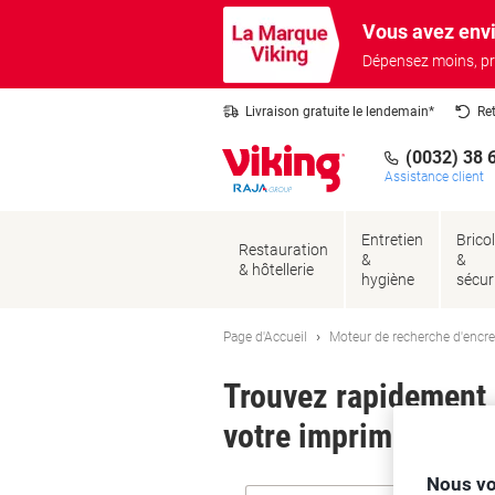
Passer
Passer
Vous avez envi
au
à
contenu
la
Dépensez moins, pr
navigation
Livraison gratuite le lendemain*
Re
(0032) 38 
Assistance client
Entretien
Brico
Restauration
&
&
& hôtellerie
hygiène
sécur
Page d'Accueil
Moteur de recherche d'encre
Trouvez rapidement l
votre imprimante.
Nous vo