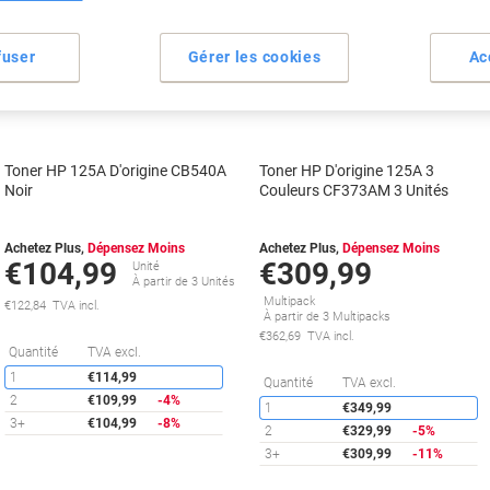
Cadeau
fuser
Gérer les cookies
Ac
gratuit
Cadeau
gratuit
Multipack
Toner HP 125A D'origine CB540A
Toner HP D'origine 125A 3
Noir
Couleurs CF373AM 3 Unités
Achetez Plus,
Dépensez Moins
Achetez Plus,
Dépensez Moins
€104,99
€309,99
Unité
À partir de 3 Unités
Multipack
€122,84 TVA incl.
À partir de 3 Multipacks
€362,69 TVA incl.
Économies
Quantité
TVA excl.
1
€114,99
É
Quantité
TVA excl.
2
€109,99
-4%
1
€349,99
3+
€104,99
-8%
2
€329,99
-5%
3+
€309,99
-11%