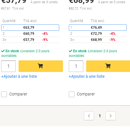
€57,79
€68,99
À partir de 3 Unités
À partir de 3 Unités
€67,61 TVA incl.
€80,72 TVA incl.
Économies
É
Quantité
TVA excl.
Quantité
TVA excl.
1
€63,79
1
€76,49
2
€60,79
-4%
2
€72,79
-4%
3+
€57,79
-9%
3+
€68,99
-9%
En stock
Livraison 2-3 jours
En stock
Livraison 2-3 jours
ouvrables
ouvrables
Quantité
Quantité
Ajouter à une liste
Ajouter à une liste
Ajouter au panier
Ajouter au panier
Comparer
Comparer
Page
Page
1
précédente
suivante