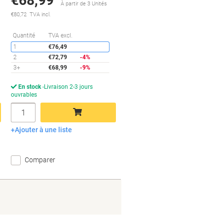
€68,99
À partir de 3 Unités
€80,72 TVA incl.
conomies
Économies
Quantité
TVA excl.
1
€76,49
2
€72,79
-4%
3+
€68,99
-9%
En stock
Livraison 2-3 jours
ouvrables
Quantité
Ajouter à une liste
Ajouter au panier
Comparer