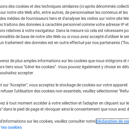
Sélectionner la marque, la gamme et le modèle
sons des cookies et des techniques similaires (ci-après dénommés collec
 sur notre site Web afin, entre autres, de personnaliser les contenus et les p
 des médias de fournisseurs tiers et d'analyser les visites sur notre site W
us traitons des données à caractère personnel comme votre adresse IP et 
Color Laserjet CP
HP Color La
ns relatives à votre navigateur. Dans la mesure où cela est nécessaire po
onnalités de base de notre site Web ou si vous avez accepté d'utiliser le se
un traitement des données est en outre effectué par nos partenaires ("fo
/ou les cartouches précédemment achetées
Se connecter
verez de plus amples informations sur les cookies que nous intégrons et 
HP Color Laserjet CP 1515 Cartouche
rs tiers sous "Gérer les cookies". Vous pouvez également y choisir en déta
souhaitez accepter.
rier par :
t sur "Accepter", vous acceptez le stockage de cookies sur votre appareil.
refuser l'utilisation des cookies non essentiels, veuillez sélectionner "Refu
z à tout moment accéder à votre sélection et l'adapter en cliquant sur le 
s" dans le pied de page et révoquer ainsi le consentement que vous avez 
d'informations sur les cookies, veuillez consulter notre
Déclaration de con
r les cookies