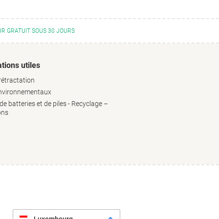
R GRATUIT SOUS 30 JOURS
tions utiles
rétractation
environnementaux
e batteries et de piles - Recyclage –
ons