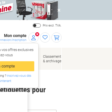
Close
Prix excl. TVA.
Mon compte
nnexion/Inscription
 vos offres exclusives
r,
tez‑vous
loppes
Fournitures
Classement
de bureau
& archivage
llage
 compte
ing ?
Inscrivez-vous dès
intenant
 étiquettes pour