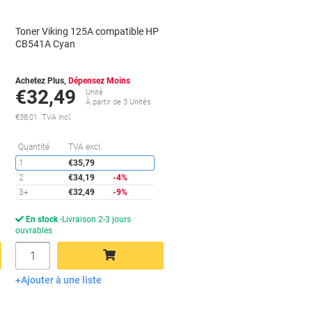
Toner Viking 125A compatible HP
CB541A Cyan
Achetez Plus,
Dépensez Moins
€32,49
Unité
À partir de 3 Unités
€38,01 TVA incl.
conomies
Économies
Quantité
TVA excl.
1
€35,79
2
€34,19
-4%
3+
€32,49
-9%
En stock
Livraison 2-3 jours
ouvrables
Quantité
Ajouter à une liste
Ajouter au panier