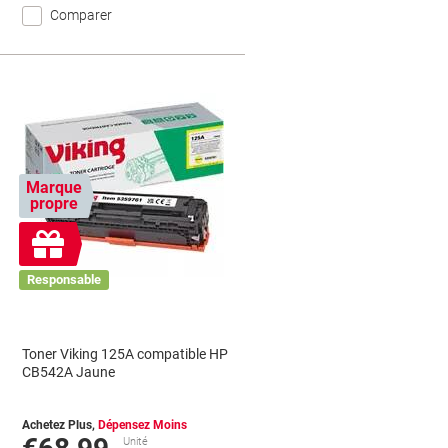
Comparer
Marque
propre
Cadeau
gratuit
Responsable
Toner Viking 125A compatible HP
CB542A Jaune
Achetez Plus,
Dépensez Moins
Unité