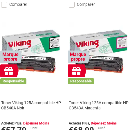
Comparer
Comparer
Marque
Marque
propre
propre
Cadeau
Cadeau
gratuit
gratuit
Responsable
Responsable
Toner Viking 125A compatible HP
Toner Viking 125A compatible HP
CB540A Noir
CB543A Magenta
Achetez Plus,
Dépensez Moins
Achetez Plus,
Dépensez Moins
Unité
Unité