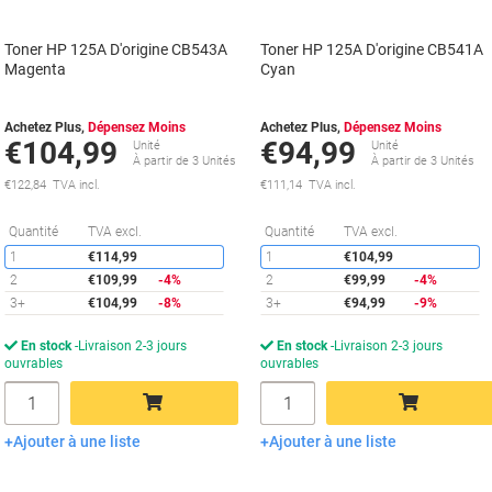
Toner HP 125A D'origine CB543A
Toner HP 125A D'origine CB541A
Magenta
Cyan
Achetez Plus,
Dépensez Moins
Achetez Plus,
Dépensez Moins
€104,99
€94,99
Unité
Unité
À partir de 3 Unités
À partir de 3 Unités
€122,84 TVA incl.
€111,14 TVA incl.
Économies
É
Quantité
TVA excl.
Quantité
TVA excl.
1
€114,99
1
€104,99
2
€109,99
-4%
2
€99,99
-4%
3+
€104,99
-8%
3+
€94,99
-9%
En stock
Livraison 2-3 jours
En stock
Livraison 2-3 jours
ouvrables
ouvrables
Quantité
Quantité
Ajouter à une liste
Ajouter à une liste
Ajouter au panier
Ajouter au panier