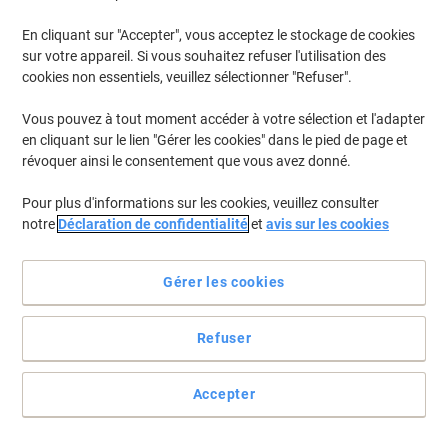
En cliquant sur "Accepter", vous acceptez le stockage de cookies
Pour retrouver les imprimantes listées et/ou les cartouches
précédemment achetées
Se connecter
sur votre appareil. Si vous souhaitez refuser l'utilisation des
cookies non essentiels, veuillez sélectionner "Refuser".
HP Color Laserjet CP 4020 Cartouches Toner
(8)
Vous pouvez à tout moment accéder à votre sélection et l'adapter
en cliquant sur le lien "Gérer les cookies" dans le pied de page et
Filtrer par
révoquer ainsi le consentement que vous avez donné.
Cadeau
gratuit
Pour plus d'informations sur les cookies, veuillez consulter
Toner HP 648A D'origine CE263A
notre
Déclaration de confidentialité
et
avis sur les cookies
Magenta
Achetez Plus,
Dépensez Moins
Gérer les cookies
€419,99
Unité
À partir de 3 Unités
€491,39 TVA incl.
Refuser
En stock
Livraison 2-3 jours ouvrables
Quantité
Accepter
Cadeau