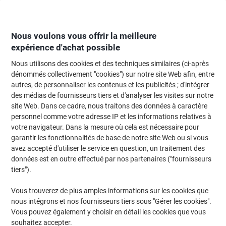
Passer
Passer
au
à
contenu
la
navigation
Nous voulons vous offrir la meilleure
expérience d'achat possible
Nous utilisons des cookies et des techniques similaires (ci-après
Page d'Accueil
Moteur de recherche d'encre et toner
dénommés collectivement "cookies") sur notre site Web afin, entre
autres, de personnaliser les contenus et les publicités ; d'intégrer
Trouvez rapidement les cartouches d'encre, toners ou
des médias de fournisseurs tiers et d'analyser les visites sur notre
les étiquettes pour votre imprimante.
site Web. Dans ce cadre, nous traitons des données à caractère
personnel comme votre adresse IP et les informations relatives à
votre navigateur. Dans la mesure où cela est nécessaire pour
Sélectionner la marque, la gamme et le modèle
garantir les fonctionnalités de base de notre site Web ou si vous
avez accepté d'utiliser le service en question, un traitement des
HP
données est en outre effectué par nos partenaires ("fournisseurs
tiers").
Color Laserjet CP
Vous trouverez de plus amples informations sur les cookies que
nous intégrons et nos fournisseurs tiers sous "Gérer les cookies".
HP Color Laserjet CP 4020
Vous pouvez également y choisir en détail les cookies que vous
souhaitez accepter.