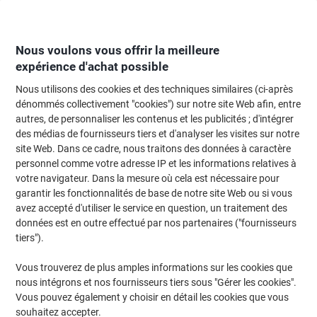
Passer
Passer
au
à
contenu
la
navigation
Nous voulons vous offrir la meilleure
expérience d'achat possible
Nous utilisons des cookies et des techniques similaires (ci-après
Page d'Accueil
Moteur de recherche d'encre et toner
dénommés collectivement "cookies") sur notre site Web afin, entre
autres, de personnaliser les contenus et les publicités ; d'intégrer
Trouvez rapidement les cartouches d'encre, toners ou
des médias de fournisseurs tiers et d'analyser les visites sur notre
les étiquettes pour votre imprimante.
site Web. Dans ce cadre, nous traitons des données à caractère
personnel comme votre adresse IP et les informations relatives à
votre navigateur. Dans la mesure où cela est nécessaire pour
Sélectionner la marque, la gamme et le modèle
garantir les fonctionnalités de base de notre site Web ou si vous
avez accepté d'utiliser le service en question, un traitement des
HP
données est en outre effectué par nos partenaires ("fournisseurs
tiers").
Color LaserJet Enterprise
Vous trouverez de plus amples informations sur les cookies que
nous intégrons et nos fournisseurs tiers sous "Gérer les cookies".
HP Color LaserJet Enterprise 6701
Vous pouvez également y choisir en détail les cookies que vous
souhaitez accepter.