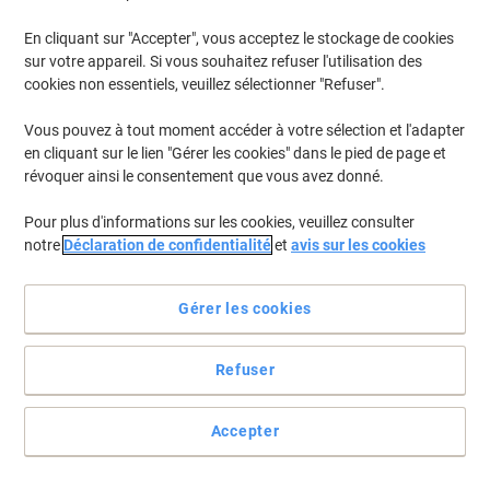
En cliquant sur "Accepter", vous acceptez le stockage de cookies
Pour retrouver les imprimantes listées et/ou les cartouches
précédemment achetées
Se connecter
sur votre appareil. Si vous souhaitez refuser l'utilisation des
cookies non essentiels, veuillez sélectionner "Refuser".
HP Color LaserJet Enterprise 6701 Cartouches Toner
(8)
Vous pouvez à tout moment accéder à votre sélection et l'adapter
en cliquant sur le lien "Gérer les cookies" dans le pied de page et
Filtrer par
révoquer ainsi le consentement que vous avez donné.
Cadeau
gratuit
Pour plus d'informations sur les cookies, veuillez consulter
Toner Viking W2130X Compatible HP
notre
Déclaration de confidentialité
et
avis sur les cookies
213X Noir
Achetez Plus,
Dépensez Moins
Gérer les cookies
€104,99
Unité
À partir de 3 Unités
€122,84 TVA incl.
Refuser
En stock
Livraison 2-3 jours ouvrables
Quantité
Accepter
Cadeau