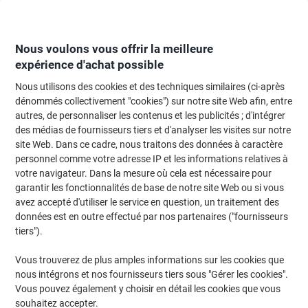
Passer
Passer
au
à
contenu
la
navigation
Nous voulons vous offrir la meilleure
expérience d'achat possible
Nous utilisons des cookies et des techniques similaires (ci-après
Page d'Accueil
Moteur de recherche d'encre et toner
dénommés collectivement "cookies") sur notre site Web afin, entre
autres, de personnaliser les contenus et les publicités ; d'intégrer
Trouvez rapidement les cartouches d'encre, toners ou
des médias de fournisseurs tiers et d'analyser les visites sur notre
les étiquettes pour votre imprimante.
site Web. Dans ce cadre, nous traitons des données à caractère
personnel comme votre adresse IP et les informations relatives à
votre navigateur. Dans la mesure où cela est nécessaire pour
Sélectionner la marque, la gamme et le modèle
garantir les fonctionnalités de base de notre site Web ou si vous
avez accepté d'utiliser le service en question, un traitement des
HP
données est en outre effectué par nos partenaires ("fournisseurs
tiers").
Color LaserJet Enterprise
Vous trouverez de plus amples informations sur les cookies que
nous intégrons et nos fournisseurs tiers sous "Gérer les cookies".
HP Color LaserJet Enterprise Flow MFP 6800 zfw plus
Vous pouvez également y choisir en détail les cookies que vous
souhaitez accepter.