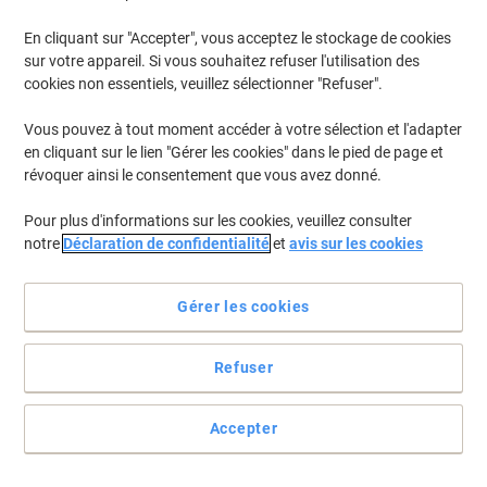
En cliquant sur "Accepter", vous acceptez le stockage de cookies
Pour retrouver les imprimantes listées et/ou les cartouches
précédemment achetées
Se connecter
sur votre appareil. Si vous souhaitez refuser l'utilisation des
cookies non essentiels, veuillez sélectionner "Refuser".
HP Color LaserJet Enterprise Flow MFP 6800 zfw plus Cartouches Toner
(8)
Vous pouvez à tout moment accéder à votre sélection et l'adapter
en cliquant sur le lien "Gérer les cookies" dans le pied de page et
Filtrer par
révoquer ainsi le consentement que vous avez donné.
Cadeau
gratuit
Pour plus d'informations sur les cookies, veuillez consulter
Toner Viking W2130X Compatible HP
notre
Déclaration de confidentialité
et
avis sur les cookies
213X Noir
Achetez Plus,
Dépensez Moins
Gérer les cookies
€104,99
Unité
À partir de 3 Unités
€122,84 TVA incl.
Refuser
En stock
Livraison 2-3 jours ouvrables
Quantité
Accepter
Cadeau