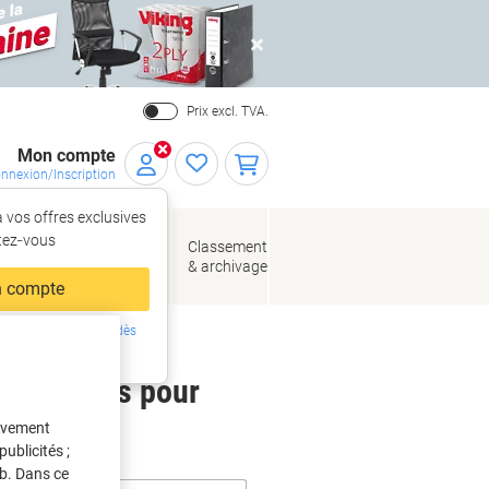
Close
Prix excl. TVA.
Mon compte
nnexion/Inscription
 vos offres exclusives
r,
tez‑vous
loppes
Fournitures
Classement
de bureau
& archivage
llage
 compte
ing ?
Inscrivez-vous dès
intenant
 étiquettes pour
tivement
ublicités ;
eb. Dans ce