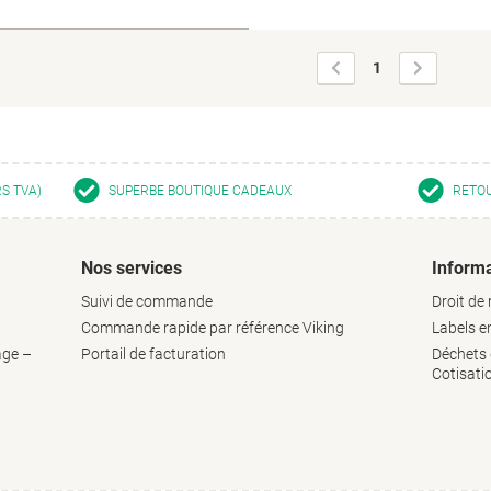
Page
Page
1
précédente
suivante
RS TVA)
SUPERBE BOUTIQUE CADEAUX
RETOU
Nos services
Informa
Suivi de commande
Droit de 
Commande rapide par référence Viking
Labels 
age –
Portail de facturation
Déchets d
Cotisati