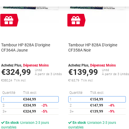
Cadeau
Cadeau
gratuit
gratuit
Tambour HP 828A D'origine
Tambour HP 828A D'origine
CF364A Jaune
CF358A Noir
Achetez Plus,
Dépensez Moins
Achetez Plus,
Dépensez Moins
€324,99
€139,99
Unité
Unité
À partir de 3 Unités
À partir de 3 Unité
€380,24 TVA incl.
€163,79 TVA incl.
Économies
É
Quantité
TVA excl.
Quantité
TVA excl.
1
€344,99
1
€154,99
2
€334,99
-2%
2
€147,99
-4%
3+
€324,99
-5%
3+
€139,99
-9%
En stock
Livraison 2-3 jours
En stock
Livraison 2-3 jours
ouvrables
ouvrables