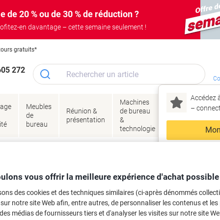
e de 20 % ou de 30 % de réduction ?
ofitez-en davantage – cette semaine seulement !
tours gratuits*
605 272
Co
Accédez à
Machines
Papie
lage
Meubles
Encres
– connec
Réunion &
de bureau
enve
de
&
présentation
&
&
ité
bureau
toner
technologie
emba
Mon
Nouveau chez Vik
 et toner
ma
es cartouches d'encre, toners ou les
ulons vous offrir la meilleure expérience d'achat possible
sons des cookies et des techniques similaires (ci-après dénommés collec
 sur notre site Web afin, entre autres, de personnaliser les contenus et les p
 des médias de fournisseurs tiers et d'analyser les visites sur notre site W