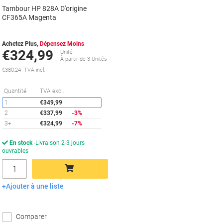
Tambour HP 828A D'origine
CF365A Magenta
Achetez Plus,
Dépensez Moins
€324,99
Unité
À partir de 3 Unités
€380,24 TVA incl.
Économies
Quantité
TVA excl.
1
€349,99
2
€337,99
-3%
3+
€324,99
-7%
En stock
Livraison 2-3 jours
ouvrables
Quantité
Ajouter à une liste
Ajouter au panier
Comparer