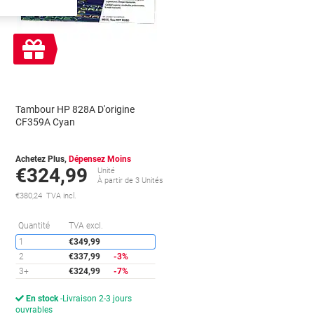
Cadeau
gratuit
Tambour HP 828A D'origine
CF359A Cyan
Achetez Plus,
Dépensez Moins
€324,99
Unité
s
À partir de 3 Unités
€380,24 TVA incl.
conomies
Économies
Quantité
TVA excl.
1
€349,99
2
€337,99
-3%
3+
€324,99
-7%
En stock
Livraison 2-3 jours
ouvrables