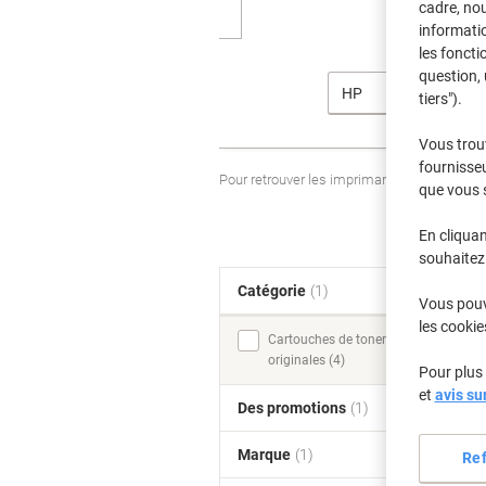
cadre, no
informatio
les foncti
question, 
HP
tiers").
Vous trou
fournisseu
Pour retrouver les imprimantes listées et
que vous 
En cliquan
souhaitez 
Catégorie
(1)
T
Vous pouve
les cookie
Cartouches de toner
originales (4)
Pour plus 
et
avis su
Des promotions
(1)
Marque
(1)
Re