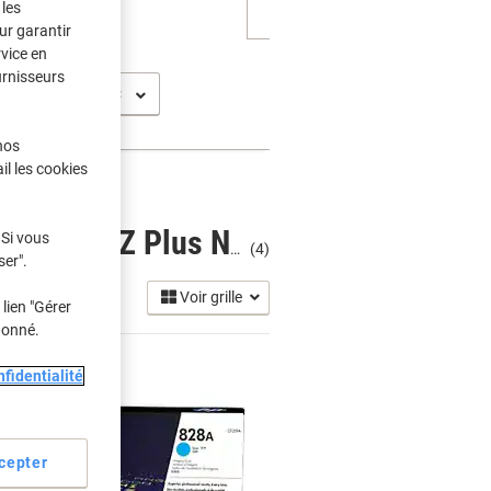
les
ur garantir
rvice en
urnisseurs
nos
il les cookies
 Si vous
HP Color LaserJet Enterprise Flow MFP M 880 Z Plus NFC Cartouches Toner
(4)
ser".
Voir grille
lien "Gérer
donné.
fidentialité
cepter