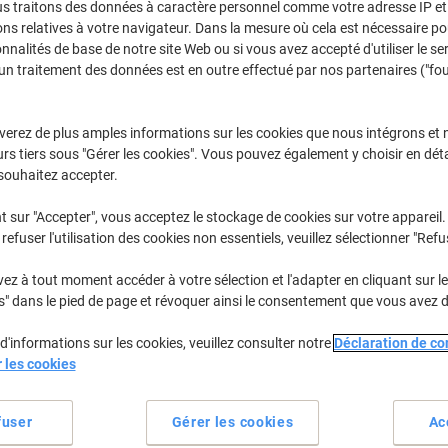
us traitons des données à caractère personnel comme votre adresse IP et 
Sélectionner la marque, la gamme et le modèle
ns relatives à votre navigateur. Dans la mesure où cela est nécessaire po
onnalités de base de notre site Web ou si vous avez accepté d'utiliser le se
un traitement des données est en outre effectué par nos partenaires ("fo
Color Laserjet Enterprise Flow MFP M
HP Color LaserJet Enterprise Flow MFP M 880 Z Plus NFC
verez de plus amples informations sur les cookies que nous intégrons et 
rs tiers sous "Gérer les cookies". Vous pouvez également y choisir en déta
/ou les cartouches précédemment achetées
Se connecter
souhaitez accepter.
t sur "Accepter", vous acceptez le stockage de cookies sur votre appareil.
refuser l'utilisation des cookies non essentiels, veuillez sélectionner "Refu
rier par :
z à tout moment accéder à votre sélection et l'adapter en cliquant sur le 
s" dans le pied de page et révoquer ainsi le consentement que vous avez 
d'informations sur les cookies, veuillez consulter notre
Déclaration de con
r les cookies
fuser
Gérer les cookies
Ac