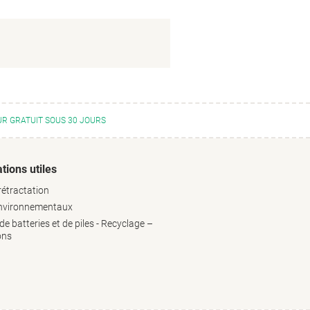
R GRATUIT SOUS 30 JOURS
tions utiles
rétractation
environnementaux
e batteries et de piles - Recyclage –
ons