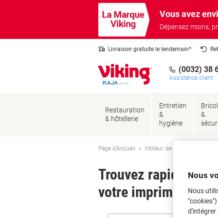
Passer
Passer
Vous avez envi
au
à
contenu
la
Dépensez moins, pr
navigation
Livraison gratuite le lendemain*
Re
(0032) 38 
Assistance client
Entretien
Brico
Restauration
&
&
& hôtellerie
hygiène
sécur
Page d'Accueil
Moteur de recherche d'encre
Trouvez rapidement l
Nous vo
votre imprimante.
Nous utili
"cookies")
d'intégrer