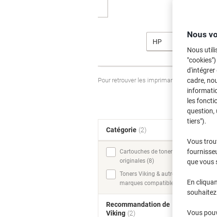
Nous vo
HP
Nous utili
"cookies")
d'intégrer
Pour retrouver les imprimantes listées et
cadre, no
informatio
les foncti
question, 
tiers").
Catégorie
(2)
T
Vous trou
fournisseu
Cartouches de toner
originales (8)
que vous 
Toners Viking & autres
En cliquan
marques compatibles (8)
souhaitez 
Recommandation de
Vous pouve
Viking
(2)