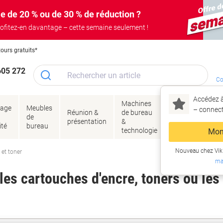
e de 20 % ou de 30 % de réduction ?
ofitez-en davantage – cette semaine seulement !
tours gratuits*
605 272
Co
Accédez à
Machines
Papie
lage
Meubles
Encres
– connec
Réunion &
de bureau
enve
de
&
présentation
&
&
ité
bureau
toner
technologie
emba
Mon
Nouveau chez Vik
 et toner
ma
es cartouches d'encre, toners ou les