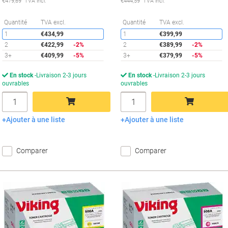
€479,69 TVA incl.
€444,59 TVA incl.
Économies
É
Quantité
TVA excl.
Quantité
TVA excl.
1
€434,99
1
€399,99
2
€422,99
-2%
2
€389,99
-2%
3+
€409,99
-5%
3+
€379,99
-5%
En stock
Livraison 2-3 jours
En stock
Livraison 2-3 jours
ouvrables
ouvrables
Quantité
Quantité
Ajouter à une liste
Ajouter à une liste
Ajouter au panier
Ajouter au panier
Comparer
Comparer