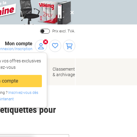
Close
Prix excl. TVA.
Mon compte
nnexion/Inscription
 vos offres exclusives
r,
tez‑vous
loppes
Fournitures
Classement
de bureau
& archivage
llage
 compte
ing ?
Inscrivez-vous dès
intenant
 étiquettes pour