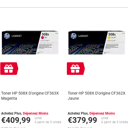
Cadeau
Cadeau
gratuit
gratuit
Toner HP 508X D'origine CF363X
Toner HP 508X D'origine CF362X
Magenta
Jaune
Achetez Plus,
Dépensez Moins
Achetez Plus,
Dépensez Moins
€409,99
€379,99
Unité
Unité
À partir de 3 Unités
À partir de 3 Unité