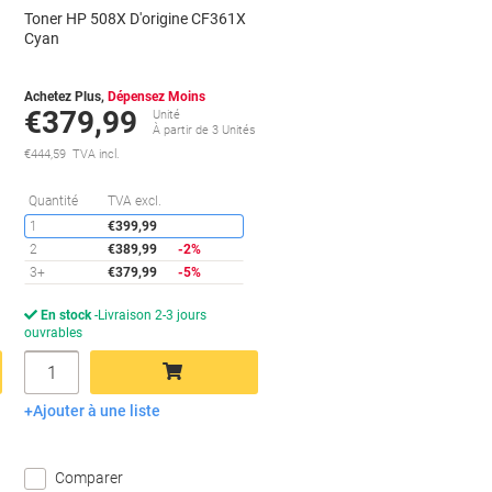
Toner HP 508X D'origine CF361X
Cyan
Achetez Plus,
Dépensez Moins
€379,99
Unité
s
À partir de 3 Unités
€444,59 TVA incl.
conomies
Économies
Quantité
TVA excl.
1
€399,99
2
€389,99
-2%
3+
€379,99
-5%
En stock
Livraison 2-3 jours
ouvrables
Quantité
Ajouter à une liste
Ajouter au panier
Comparer