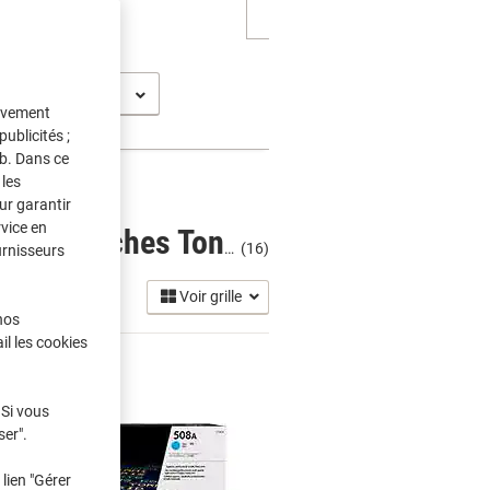
tivement
ublicités ;
eb. Dans ce
les
ur garantir
rvice en
HP Color Laserjet Enterprise M 553 DN Cartouches Toner
(16)
urnisseurs
Voir grille
nos
il les cookies
 Si vous
ser".
lien "Gérer