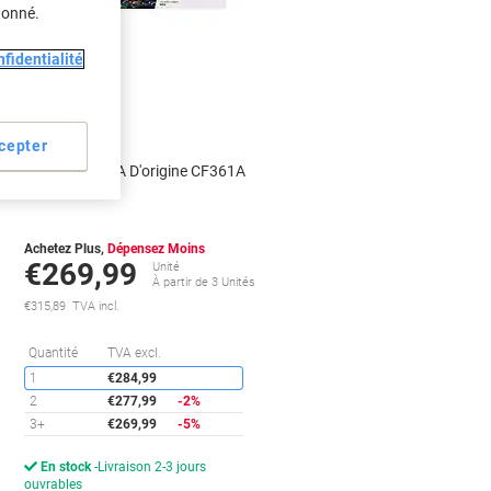
donné.
fidentialité
Cadeau
gratuit
cepter
Toner HP 508A D'origine CF361A
Cyan
Achetez Plus,
Dépensez Moins
€269,99
Unité
s
À partir de 3 Unités
€315,89 TVA incl.
conomies
Économies
Quantité
TVA excl.
1
€284,99
2
€277,99
-2%
3+
€269,99
-5%
En stock
Livraison 2-3 jours
ouvrables