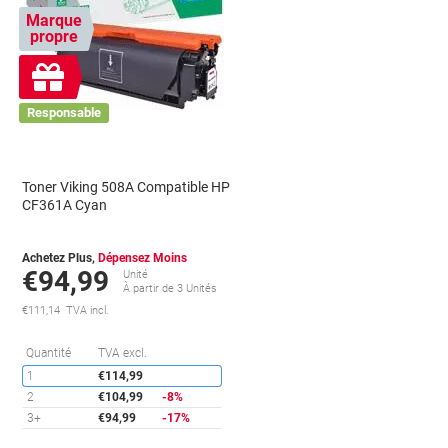
Marque
propre
Cadeau
gratuit
Responsable
Toner Viking 508A Compatible HP
CF361A Cyan
Achetez Plus,
Dépensez Moins
€94,99
Unité
À partir de 3 Unités
€111,14 TVA incl.
conomies
Économies
Quantité
TVA excl.
1
€114,99
2
€104,99
-8%
3+
€94,99
-17%