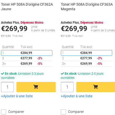
Toner HP 508A D'origine CF362A
Toner HP 508A D'origine CF363A
Jaune
Magenta
Achetez Plus,
Dépensez Moins
Achetez Plus,
Dépensez Moins
€269,99
€269,99
Unité
Unité
À partir de 3 Unités
À partir de 3 Unité
€315,89 TVA incl.
€315,89 TVA incl.
Économies
É
Quantité
TVA excl.
Quantité
TVA excl.
1
€284,99
1
€284,99
2
€277,99
-2%
2
€277,99
-2%
3+
€269,99
-5%
3+
€269,99
-5%
En stock
Livraison 2-3 jours
En stock
Livraison 2-3 jours
ouvrables
ouvrables
Quantité
Quantité
Ajouter à une liste
Ajouter à une liste
Ajouter au panier
Ajouter au panier
Comparer
Comparer