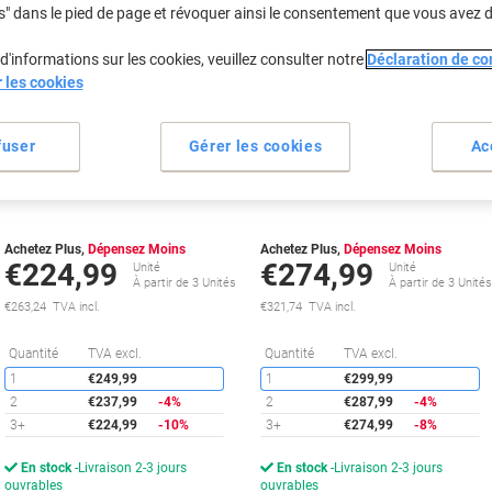
s" dans le pied de page et révoquer ainsi le consentement que vous avez 
d'informations sur les cookies, veuillez consulter notre
Déclaration de con
Cadeau
Cadeau
r les cookies
gratuit
gratuit
fuser
Gérer les cookies
Ac
Toner HP 508A D'origine CF360A
Toner HP 508X D'origine CF360X
Noir
Noir
Achetez Plus,
Dépensez Moins
Achetez Plus,
Dépensez Moins
€224,99
€274,99
Unité
Unité
À partir de 3 Unités
À partir de 3 Unité
€263,24 TVA incl.
€321,74 TVA incl.
Économies
É
Quantité
TVA excl.
Quantité
TVA excl.
1
€249,99
1
€299,99
2
€237,99
-4%
2
€287,99
-4%
3+
€224,99
-10%
3+
€274,99
-8%
En stock
Livraison 2-3 jours
En stock
Livraison 2-3 jours
ouvrables
ouvrables