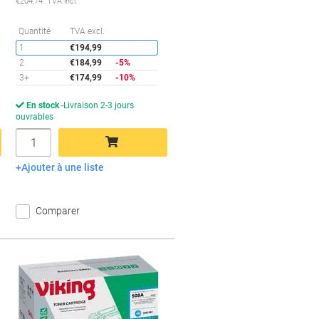
€204,74 TVA incl.
conomies
Économies
Quantité
TVA excl.
1
€194,99
2
€184,99
-5%
3+
€174,99
-10%
En stock
Livraison 2-3 jours
ouvrables
Quantité
Ajouter à une liste
Ajouter au panier
Comparer