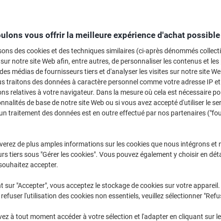
Sélectionner la marque, la gamme et le modèle
ulons vous offrir la meilleure expérience d'achat possible
Color Laserjet Enterprise M
HP Color Laserjet Enterprise M 553 DN
sons des cookies et des techniques similaires (ci-après dénommés collec
 sur notre site Web afin, entre autres, de personnaliser les contenus et les p
 des médias de fournisseurs tiers et d'analyser les visites sur notre site W
/ou les cartouches précédemment achetées
us traitons des données à caractère personnel comme votre adresse IP et 
Se connecter
ns relatives à votre navigateur. Dans la mesure où cela est nécessaire po
onnalités de base de notre site Web ou si vous avez accepté d'utiliser le se
un traitement des données est en outre effectué par nos partenaires ("fo
rier par :
verez de plus amples informations sur les cookies que nous intégrons et 
rs tiers sous "Gérer les cookies". Vous pouvez également y choisir en déta
souhaitez accepter.
t sur "Accepter", vous acceptez le stockage de cookies sur votre appareil.
refuser l'utilisation des cookies non essentiels, veuillez sélectionner "Refu
z à tout moment accéder à votre sélection et l'adapter en cliquant sur le 