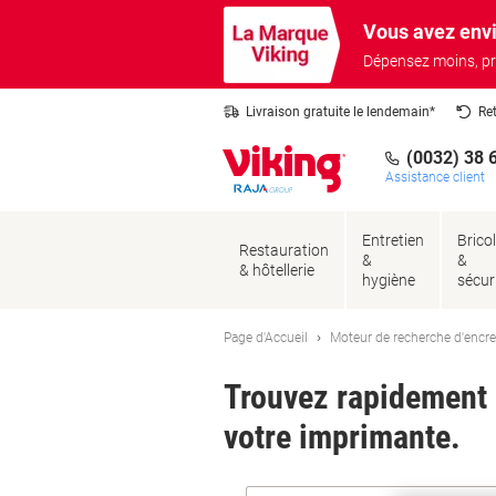
Passer
Passer
Vous avez envi
au
à
contenu
la
Dépensez moins, pr
navigation
Livraison gratuite le lendemain*
Re
(0032) 38 
Assistance client
Entretien
Brico
Restauration
&
&
& hôtellerie
hygiène
sécur
Page d'Accueil
Moteur de recherche d'encre
Trouvez rapidement l
votre imprimante.