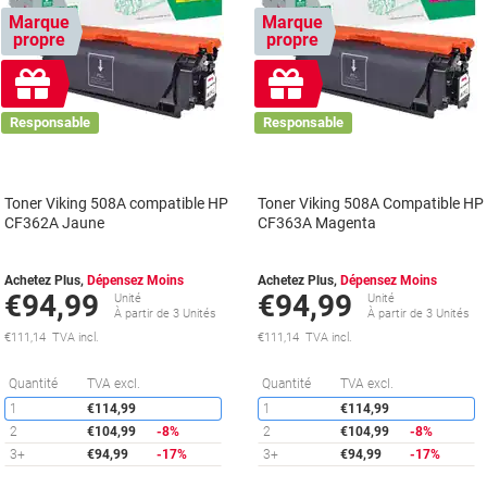
Marque
Marque
propre
propre
Cadeau
Cadeau
gratuit
gratuit
Responsable
Responsable
Toner Viking 508A compatible HP
Toner Viking 508A Compatible HP
CF362A Jaune
CF363A Magenta
Achetez Plus,
Dépensez Moins
Achetez Plus,
Dépensez Moins
€94,99
€94,99
Unité
Unité
À partir de 3 Unités
À partir de 3 Unités
€111,14 TVA incl.
€111,14 TVA incl.
Économies
É
Quantité
TVA excl.
Quantité
TVA excl.
1
€114,99
1
€114,99
2
€104,99
-8%
2
€104,99
-8%
3+
€94,99
-17%
3+
€94,99
-17%