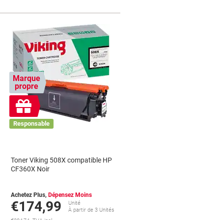
Marque
propre
Cadeau
gratuit
Responsable
Toner Viking 508X compatible HP
CF360X Noir
Achetez Plus,
Dépensez Moins
€174,99
Unité
s
À partir de 3 Unités