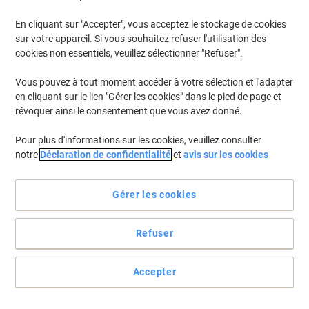
En cliquant sur "Accepter", vous acceptez le stockage de cookies
Pour retrouver les imprimantes listées et/ou les cartouches
précédemment achetées
Se connecter
sur votre appareil. Si vous souhaitez refuser l'utilisation des
cookies non essentiels, veuillez sélectionner "Refuser".
HP Color Laserjet Enterprise M 651 DN Cartouches Toner
(4)
Vous pouvez à tout moment accéder à votre sélection et l'adapter
en cliquant sur le lien "Gérer les cookies" dans le pied de page et
Filtrer par
révoquer ainsi le consentement que vous avez donné.
Cadeau
gratuit
Pour plus d'informations sur les cookies, veuillez consulter
Toner HP 654X D'origine CF330X Noir
notre
Déclaration de confidentialité
et
avis sur les cookies
Achetez Plus,
Dépensez Moins
€354,99
Unité
Gérer les cookies
À partir de 3 Unités
€415,34 TVA incl.
En stock
Livraison 2-3 jours ouvrables
Refuser
Quantité
Accepter
Cadeau
gratuit