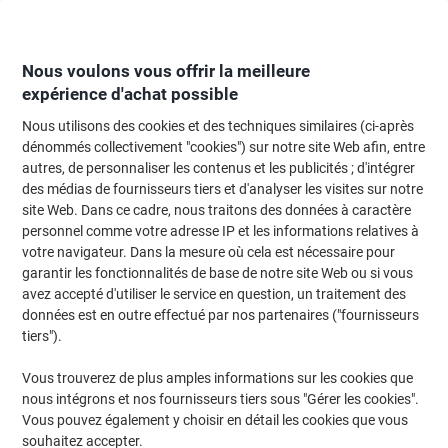
Passer
Passer
au
à
contenu
la
navigation
Nous voulons vous offrir la meilleure
expérience d'achat possible
Nous utilisons des cookies et des techniques similaires (ci-après
Page d'Accueil
Moteur de recherche d'encre et toner
dénommés collectivement "cookies") sur notre site Web afin, entre
autres, de personnaliser les contenus et les publicités ; d'intégrer
Trouvez rapidement les cartouches d'encre, toners ou
des médias de fournisseurs tiers et d'analyser les visites sur notre
les étiquettes pour votre imprimante.
site Web. Dans ce cadre, nous traitons des données à caractère
personnel comme votre adresse IP et les informations relatives à
votre navigateur. Dans la mesure où cela est nécessaire pour
Sélectionner la marque, la gamme et le modèle
garantir les fonctionnalités de base de notre site Web ou si vous
avez accepté d'utiliser le service en question, un traitement des
HP
données est en outre effectué par nos partenaires ("fournisseurs
tiers").
Color Laserjet Enterprise M
Vous trouverez de plus amples informations sur les cookies que
nous intégrons et nos fournisseurs tiers sous "Gérer les cookies".
HP Color Laserjet Enterprise M 651 DN
Vous pouvez également y choisir en détail les cookies que vous
souhaitez accepter.