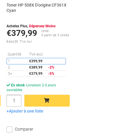
Toner HP 508X D'origine CF361X
Cyan
Achetez Plus,
Dépensez Moins
€379,99
Unité
s
À partir de 3 Unités
€444,59 TVA incl.
conomies
Économies
Quantité
TVA excl.
1
€399,99
2
€389,99
-2%
3+
€379,99
-5%
En stock
Livraison 2-3 jours
ouvrables
Quantité
Ajouter à une liste
Ajouter au panier
Comparer