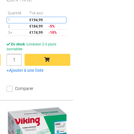
€204,74 TVA incl.
conomies
Économies
Quantité
TVA excl.
1
€194,99
2
€184,99
-5%
3+
€174,99
-10%
En stock
Livraison 2-3 jours
ouvrables
Quantité
Ajouter à une liste
Ajouter au panier
Comparer