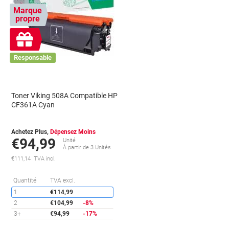
Marque
propre
Cadeau
gratuit
Responsable
Toner Viking 508A Compatible HP
CF361A Cyan
Achetez Plus,
Dépensez Moins
€94,99
Unité
À partir de 3 Unités
€111,14 TVA incl.
conomies
Économies
Quantité
TVA excl.
1
€114,99
2
€104,99
-8%
3+
€94,99
-17%