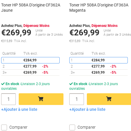
Toner HP 508A D'origine CF362A
Toner HP 508A D'origine CF363A
Jaune
Magenta
Achetez Plus,
Dépensez Moins
Achetez Plus,
Dépensez Moins
€269,99
€269,99
Unité
Unité
À partir de 3 Unités
À partir de 3 Unité
€315,89 TVA incl.
€315,89 TVA incl.
Économies
É
Quantité
TVA excl.
Quantité
TVA excl.
1
€284,99
1
€284,99
2
€277,99
-2%
2
€277,99
-2%
3+
€269,99
-5%
3+
€269,99
-5%
En stock
Livraison 2-3 jours
En stock
Livraison 2-3 jours
ouvrables
ouvrables
Quantité
Quantité
Ajouter à une liste
Ajouter à une liste
Ajouter au panier
Ajouter au panier
Comparer
Comparer