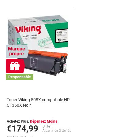
Marque
propre
Cadeau
gratuit
Responsable
Toner Viking 508X compatible HP
CF360X Noir
Achetez Plus,
Dépensez Moins
€174,99
Unité
s
À partir de 3 Unités