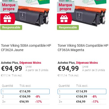
Marque
Marque
propre
propre
Cadeau
Cadeau
gratuit
gratuit
Responsable
Responsable
Toner Viking 508A compatible HP
Toner Viking 508A Compatible HP
CF362A Jaune
CF363A Magenta
Achetez Plus,
Dépensez Moins
Achetez Plus,
Dépensez Moins
€94,99
€94,99
Unité
Unité
À partir de 3 Unités
À partir de 3 Unités
€111,14 TVA incl.
€111,14 TVA incl.
Économies
É
Quantité
TVA excl.
Quantité
TVA excl.
1
€114,99
1
€114,99
2
€104,99
-8%
2
€104,99
-8%
3+
€94,99
-17%
3+
€94,99
-17%