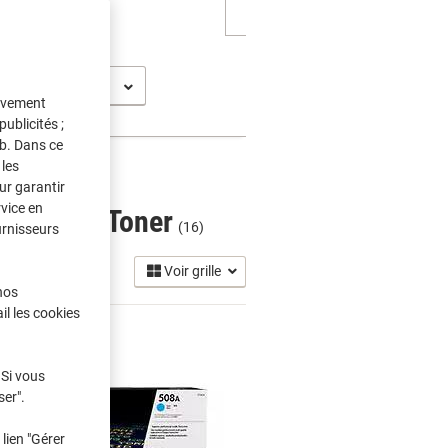
tivement
ublicités ;
eb. Dans ce
les
ur garantir
rvice en
rtouches Toner
(16)
urnisseurs
Voir grille
nos
il les cookies
 Si vous
ser".
lien "Gérer