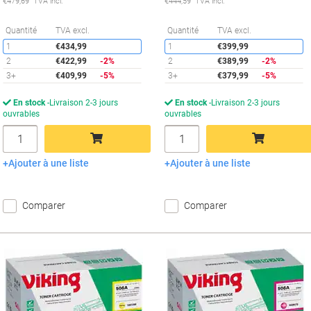
€479,69 TVA incl.
€444,59 TVA incl.
Économies
É
Quantité
TVA excl.
Quantité
TVA excl.
1
€434,99
1
€399,99
2
€422,99
-2%
2
€389,99
-2%
3+
€409,99
-5%
3+
€379,99
-5%
En stock
Livraison 2-3 jours
En stock
Livraison 2-3 jours
ouvrables
ouvrables
Quantité
Quantité
Ajouter à une liste
Ajouter à une liste
Ajouter au panier
Ajouter au panier
Comparer
Comparer