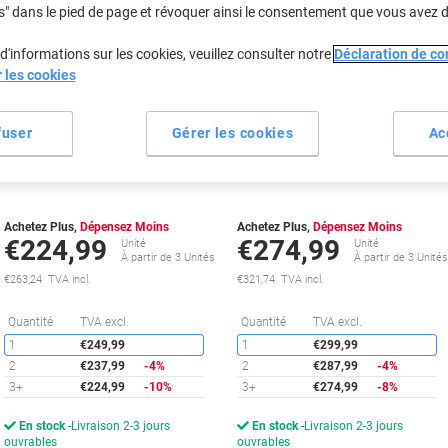
s" dans le pied de page et révoquer ainsi le consentement que vous avez 
d'informations sur les cookies, veuillez consulter notre
Déclaration de con
Cadeau
Cadeau
r les cookies
gratuit
gratuit
fuser
Gérer les cookies
Ac
Toner HP 508A D'origine CF360A
Toner HP 508X D'origine CF360X
Noir
Noir
Achetez Plus,
Dépensez Moins
Achetez Plus,
Dépensez Moins
€224,99
€274,99
Unité
Unité
À partir de 3 Unités
À partir de 3 Unité
€263,24 TVA incl.
€321,74 TVA incl.
Économies
É
Quantité
TVA excl.
Quantité
TVA excl.
1
€249,99
1
€299,99
2
€237,99
-4%
2
€287,99
-4%
3+
€224,99
-10%
3+
€274,99
-8%
En stock
Livraison 2-3 jours
En stock
Livraison 2-3 jours
ouvrables
ouvrables