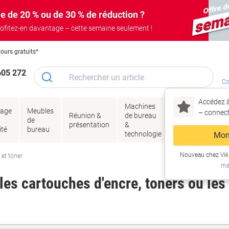
e de 20 % ou de 30 % de réduction ?
ofitez-en davantage – cette semaine seulement !
tours gratuits*
605 272
Co
Accédez à
Machines
Papie
lage
Meubles
Encres
– connec
Réunion &
de bureau
enve
de
&
présentation
&
&
ité
bureau
toner
technologie
emba
Mon
Nouveau chez Vik
 et toner
ma
es cartouches d'encre, toners ou les