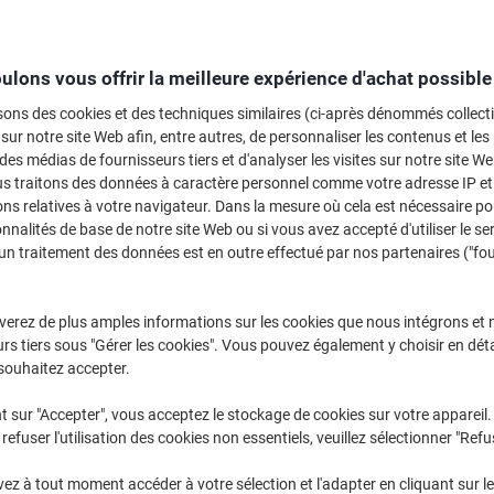
Sélectionner la marque, la gamme et le modèle
ulons vous offrir la meilleure expérience d'achat possible
Color Laserjet Managed M
HP Color Laserjet Managed M 553
sons des cookies et des techniques similaires (ci-après dénommés collec
 sur notre site Web afin, entre autres, de personnaliser les contenus et les p
 des médias de fournisseurs tiers et d'analyser les visites sur notre site W
/ou les cartouches précédemment achetées
us traitons des données à caractère personnel comme votre adresse IP et 
Se connecter
ns relatives à votre navigateur. Dans la mesure où cela est nécessaire po
onnalités de base de notre site Web ou si vous avez accepté d'utiliser le se
HP Color Laserjet Managed M 553 Ca
un traitement des données est en outre effectué par nos partenaires ("fo
rier par :
verez de plus amples informations sur les cookies que nous intégrons et 
rs tiers sous "Gérer les cookies". Vous pouvez également y choisir en déta
souhaitez accepter.
t sur "Accepter", vous acceptez le stockage de cookies sur votre appareil.
refuser l'utilisation des cookies non essentiels, veuillez sélectionner "Refu
z à tout moment accéder à votre sélection et l'adapter en cliquant sur le 