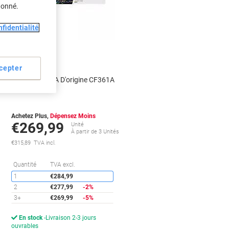
donné.
fidentialité
Cadeau
gratuit
cepter
Toner HP 508A D'origine CF361A
Cyan
Achetez Plus,
Dépensez Moins
€269,99
Unité
s
À partir de 3 Unités
€315,89 TVA incl.
conomies
Économies
Quantité
TVA excl.
1
€284,99
2
€277,99
-2%
3+
€269,99
-5%
En stock
Livraison 2-3 jours
ouvrables