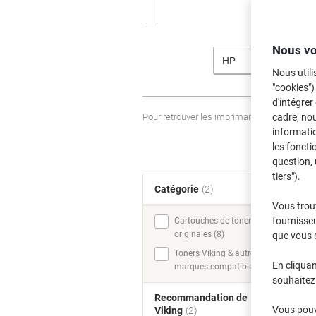
Nous vo
HP
Nous utili
"cookies")
d'intégrer
Pour retrouver les imprimantes listées et
cadre, no
informatio
les foncti
question, 
tiers").
Catégorie
(2)
T
Vous trou
fournisseu
Cartouches de toner
originales (8)
que vous 
Toners Viking & autres
En cliquan
marques compatibles (8)
souhaitez 
Recommandation de
Vous pouve
Viking
(2)