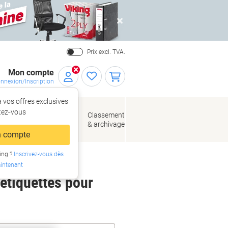
Close
Prix excl. TVA.
Mon compte
nnexion/Inscription
 vos offres exclusives
r,
tez‑vous
loppes
Fournitures
Classement
de bureau
& archivage
llage
 compte
ing ?
Inscrivez-vous dès
intenant
 étiquettes pour