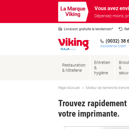
Passer
Passer
Vous avez envi
au
à
contenu
la
Dépensez moins, pr
navigation
Livraison gratuite le lendemain*
Re
(0032) 38 
Assistance client
Entretien
Brico
Restauration
&
&
& hôtellerie
hygiène
sécur
Page d'Accueil
Moteur de recherche d'encre
Trouvez rapidement l
votre imprimante.