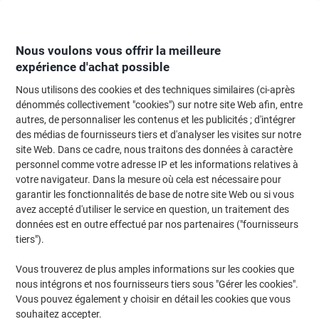
Passer
Passer
au
à
contenu
la
navigation
Nous voulons vous offrir la meilleure
expérience d'achat possible
Nous utilisons des cookies et des techniques similaires (ci-après
Page d'Accueil
Moteur de recherche d'encre et toner
dénommés collectivement "cookies") sur notre site Web afin, entre
autres, de personnaliser les contenus et les publicités ; d'intégrer
Trouvez rapidement les cartouches d'encre, toners ou
des médias de fournisseurs tiers et d'analyser les visites sur notre
les étiquettes pour votre imprimante.
site Web. Dans ce cadre, nous traitons des données à caractère
personnel comme votre adresse IP et les informations relatives à
votre navigateur. Dans la mesure où cela est nécessaire pour
Sélectionner la marque, la gamme et le modèle
garantir les fonctionnalités de base de notre site Web ou si vous
avez accepté d'utiliser le service en question, un traitement des
HP
données est en outre effectué par nos partenaires ("fournisseurs
tiers").
Color Laserjet Pro (CLJ Pro)
Vous trouverez de plus amples informations sur les cookies que
nous intégrons et nos fournisseurs tiers sous "Gérer les cookies".
HP Color Laserjet Pro 200 M 252
Vous pouvez également y choisir en détail les cookies que vous
souhaitez accepter.