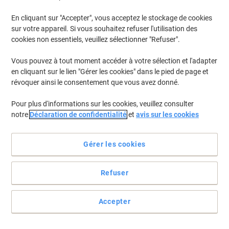
En cliquant sur "Accepter", vous acceptez le stockage de cookies
Pour retrouver les imprimantes listées et/ou les cartouches
précédemment achetées
Se connecter
sur votre appareil. Si vous souhaitez refuser l'utilisation des
cookies non essentiels, veuillez sélectionner "Refuser".
HP Color Laserjet Pro 200 M 252 Cartouches Toner
(19)
Vous pouvez à tout moment accéder à votre sélection et l'adapter
en cliquant sur le lien "Gérer les cookies" dans le pied de page et
Filtrer par
révoquer ainsi le consentement que vous avez donné.
Cadeau
gratuit
Pour plus d'informations sur les cookies, veuillez consulter
Toner HP 201A D'origine CF402A Jaune
notre
Déclaration de confidentialité
et
avis sur les cookies
Achetez Plus,
Dépensez Moins
€109,99
Unité
Gérer les cookies
À partir de 3 Unités
€128,69 TVA incl.
En stock
Livraison 2-3 jours ouvrables
Refuser
Quantité
Accepter
Cadeau
gratuit