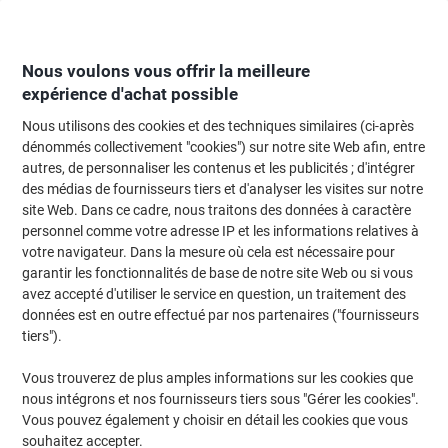
Passer
Passer
au
à
contenu
la
navigation
Nous voulons vous offrir la meilleure
expérience d'achat possible
Nous utilisons des cookies et des techniques similaires (ci-après
Page d'Accueil
Moteur de recherche d'encre et toner
dénommés collectivement "cookies") sur notre site Web afin, entre
autres, de personnaliser les contenus et les publicités ; d'intégrer
Trouvez rapidement les cartouches d'encre, toners ou
des médias de fournisseurs tiers et d'analyser les visites sur notre
les étiquettes pour votre imprimante.
site Web. Dans ce cadre, nous traitons des données à caractère
personnel comme votre adresse IP et les informations relatives à
votre navigateur. Dans la mesure où cela est nécessaire pour
Sélectionner la marque, la gamme et le modèle
garantir les fonctionnalités de base de notre site Web ou si vous
avez accepté d'utiliser le service en question, un traitement des
HP
données est en outre effectué par nos partenaires ("fournisseurs
tiers").
Color Laserjet Professional CP
Vous trouverez de plus amples informations sur les cookies que
nous intégrons et nos fournisseurs tiers sous "Gérer les cookies".
HP Color Laserjet Professional CP 5220 N
Vous pouvez également y choisir en détail les cookies que vous
souhaitez accepter.