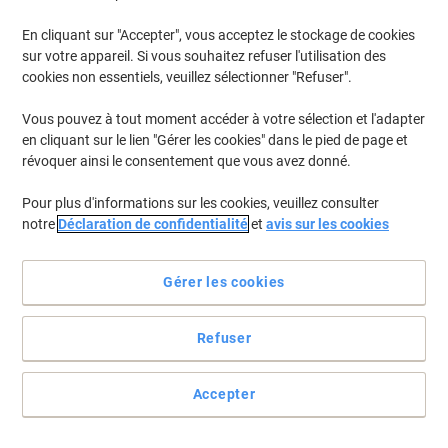
En cliquant sur "Accepter", vous acceptez le stockage de cookies
Pour retrouver les imprimantes listées et/ou les cartouches
précédemment achetées
Se connecter
sur votre appareil. Si vous souhaitez refuser l'utilisation des
cookies non essentiels, veuillez sélectionner "Refuser".
HP Color Laserjet Professional CP 5220 N Cartouches Toner
(7)
Vous pouvez à tout moment accéder à votre sélection et l'adapter
en cliquant sur le lien "Gérer les cookies" dans le pied de page et
Filtrer par
révoquer ainsi le consentement que vous avez donné.
Cadeau
gratuit
Pour plus d'informations sur les cookies, veuillez consulter
Print Cartridge HP 307A D'origine
notre
Déclaration de confidentialité
et
avis sur les cookies
CE740A Noir
Achetez Plus,
Dépensez Moins
Gérer les cookies
€209,99
Unité
À partir de 3 Unités
€245,69 TVA incl.
Refuser
En stock
Livraison 1-2 jours ouvrables
Quantité
Accepter
Cadeau