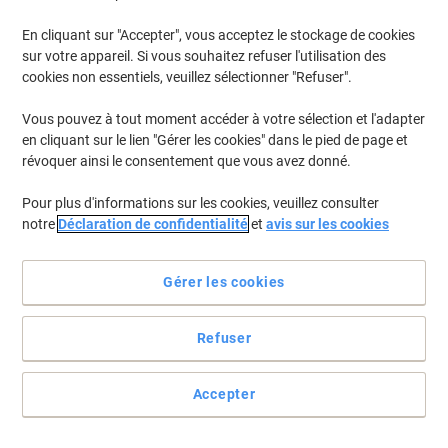
En cliquant sur "Accepter", vous acceptez le stockage de cookies
Pour retrouver les imprimantes listées et/ou les cartouches
précédemment achetées
Se connecter
sur votre appareil. Si vous souhaitez refuser l'utilisation des
cookies non essentiels, veuillez sélectionner "Refuser".
HP CP 1700 Cartouches Jet Encre
(1)
Vous pouvez à tout moment accéder à votre sélection et l'adapter
en cliquant sur le lien "Gérer les cookies" dans le pied de page et
Filtrer par
révoquer ainsi le consentement que vous avez donné.
Cadeau
Marque propre
gratuit
Pour plus d'informations sur les cookies, veuillez consulter
Cartouche jet d'encre Viking 10
notre
Déclaration de confidentialité
et
avis sur les cookies
Compatible HP C4844A Noir
Achetez Plus,
Dépensez Moins
Gérer les cookies
€6,69
Unité
À partir de 3 Unités
€7,83 TVA incl.
Refuser
En stock
Livraison 1-2 jours ouvrables
Quantité
Accepter
Page
Page
1