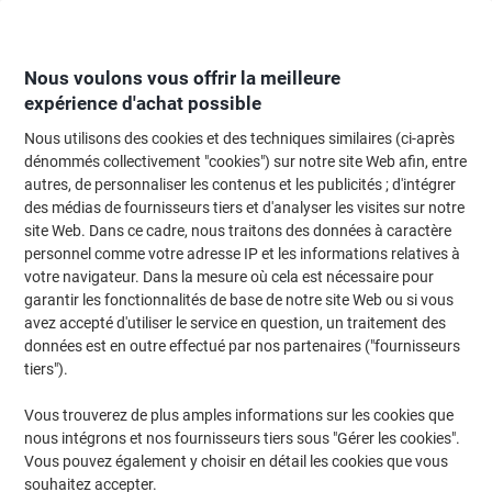
Passer
Passer
au
à
contenu
la
navigation
Nous voulons vous offrir la meilleure
expérience d'achat possible
Nous utilisons des cookies et des techniques similaires (ci-après
Page d'Accueil
Moteur de recherche d'encre et toner
dénommés collectivement "cookies") sur notre site Web afin, entre
autres, de personnaliser les contenus et les publicités ; d'intégrer
Trouvez rapidement les cartouches d'encre, toners ou
des médias de fournisseurs tiers et d'analyser les visites sur notre
les étiquettes pour votre imprimante.
site Web. Dans ce cadre, nous traitons des données à caractère
personnel comme votre adresse IP et les informations relatives à
votre navigateur. Dans la mesure où cela est nécessaire pour
Sélectionner la marque, la gamme et le modèle
garantir les fonctionnalités de base de notre site Web ou si vous
avez accepté d'utiliser le service en question, un traitement des
HP
données est en outre effectué par nos partenaires ("fournisseurs
tiers").
CP
Vous trouverez de plus amples informations sur les cookies que
nous intégrons et nos fournisseurs tiers sous "Gérer les cookies".
HP CP 1700
Vous pouvez également y choisir en détail les cookies que vous
souhaitez accepter.