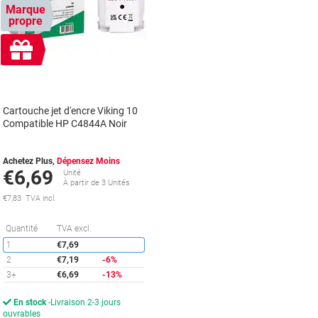
Marque
propre
Cadeau
gratuit
Cartouche jet d'encre Viking 10
Compatible HP C4844A Noir
Achetez Plus,
Dépensez Moins
€6,69
Unité
À partir de 3 Unités
€7,83 TVA incl.
Économies
Quantité
TVA excl.
1
€7,69
2
€7,19
-6%
3+
€6,69
-13%
En stock
Livraison 2-3 jours
ouvrables