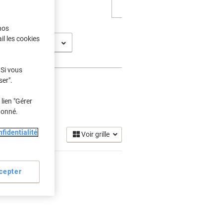
nos
il les cookies
t 500 PS Plus (42)
 Si vous
ser".
lien "Gérer
donné.
fidentialité
Voir grille
cepter