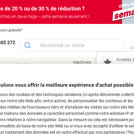
e de 20 % ou de 30 % de réduction ?
ofitez-en davantage – cette semaine seulement !
tours gratuits*
605 272
Co
Accédez à
Machines
Papie
lage
Meubles
Encres
– connec
Réunion &
de bureau
enve
de
&
présentation
&
&
ité
bureau
toner
technologie
emba
Mon
ulons vous offrir la meilleure expérience d'achat possible
Nouveau chez Vik
 et toner
sons des cookies et des techniques similaires (ci-après dénommés collec
ma
 sur notre site Web afin, entre autres, de personnaliser les contenus et les p
es cartouches d'encre, toners ou les
 des médias de fournisseurs tiers et d'analyser les visites sur notre site W
us traitons des données à caractère personnel comme votre adresse IP et 
ns relatives à votre navigateur. Dans la mesure où cela est nécessaire po
onnalités de base de notre site Web ou si vous avez accepté d'utiliser le se
un traitement des données est en outre effectué par nos partenaires ("fo