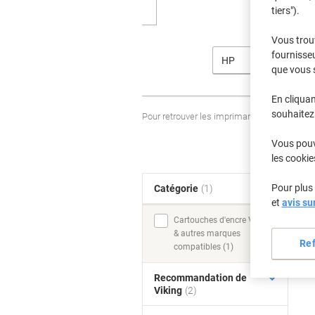
tiers").
Vous trou
fournisseu
HP
que vous 
En cliquan
souhaitez 
Pour retrouver les imprimantes listées et
Vous pouve
les cookie
Pour plus 
Catégorie
(1)
T
et
avis su
Cartouches d'encre Viking
& autres marques
Re
compatibles (1)
Recommandation de
Viking
(2)