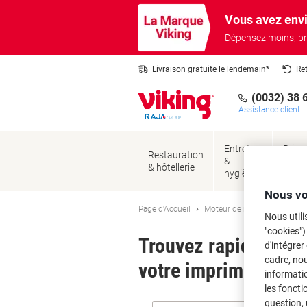
Passer
Passer
Vous avez envi
au
à
contenu
la
Dépensez moins, pr
navigation
Livraison gratuite le lendemain*
Re
(0032) 38 
Assistance client
Entretien
Brico
Restauration
&
&
& hôtellerie
hygiène
sécur
Nous vo
Page d'Accueil
Moteur de recherche d'encre
Nous utili
"cookies")
Trouvez rapidement l
d'intégrer
cadre, no
votre imprimante.
informatio
les foncti
question, 