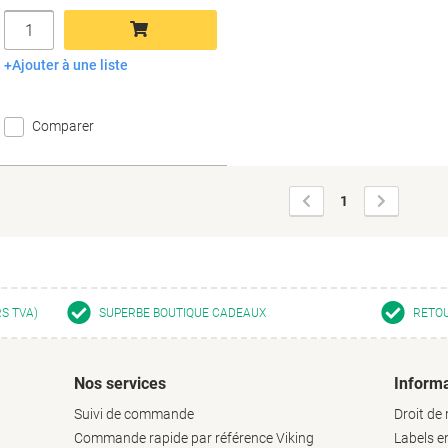
Quantité
Ajouter à une liste
Ajouter au panier
Comparer
Page
Page
1
précédente
suivante
RS TVA)
SUPERBE BOUTIQUE CADEAUX
RETOU
Nos services
Informa
Suivi de commande
Droit de 
Commande rapide par référence Viking
Labels 