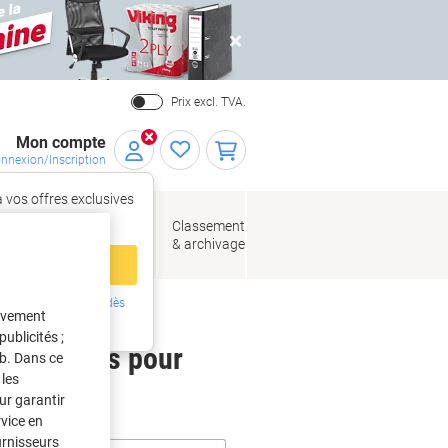
Close
Prix excl. TVA.
Mon compte
nnexion/Inscription
 vos offres exclusives
r,
tez‑vous
loppes
Fournitures
Classement
de bureau
& archivage
llage
 compte
ing ?
Inscrivez-vous dès
tivement
intenant
ublicités ;
 étiquettes pour
eb. Dans ce
les
ur garantir
rvice en
urnisseurs