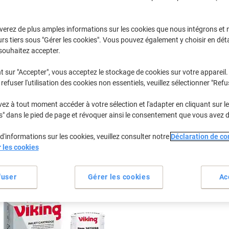
Sélectionner la marque, la gamme et le modèle
verez de plus amples informations sur les cookies que nous intégrons et 
rs tiers sous "Gérer les cookies". Vous pouvez également y choisir en déta
Designjet
HP Designje
souhaitez accepter.
t sur "Accepter", vous acceptez le stockage de cookies sur votre appareil.
refuser l'utilisation des cookies non essentiels, veuillez sélectionner "Refu
/ou les cartouches précédemment achetées
Se connecter
z à tout moment accéder à votre sélection et l'adapter en cliquant sur le 
HP Designjet 500 PS Plus (42)
s" dans le pied de page et révoquer ainsi le consentement que vous avez 
(1)
d'informations sur les cookies, veuillez consulter notre
Déclaration de con
rier par :
r les cookies
fuser
Gérer les cookies
Ac