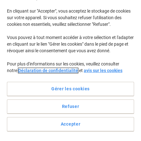
En cliquant sur "Accepter", vous acceptez le stockage de cookies
Pour retrouver les imprimantes listées et/ou les cartouches
précédemment achetées
Se connecter
sur votre appareil. Si vous souhaitez refuser l'utilisation des
cookies non essentiels, veuillez sélectionner "Refuser".
HP Designjet 800 Cartouches Jet Encre
(1)
Vous pouvez à tout moment accéder à votre sélection et l'adapter
en cliquant sur le lien "Gérer les cookies" dans le pied de page et
Filtrer par
révoquer ainsi le consentement que vous avez donné.
Cadeau
Marque propre
gratuit
Pour plus d'informations sur les cookies, veuillez consulter
Cartouche jet d'encre Viking 10
notre
Déclaration de confidentialité
et
avis sur les cookies
Compatible HP C4844A Noir
Achetez Plus,
Dépensez Moins
Gérer les cookies
€6,69
Unité
À partir de 3 Unités
€7,83 TVA incl.
Refuser
En stock
Livraison 2-3 jours ouvrables
Quantité
Accepter
Page
Page
1