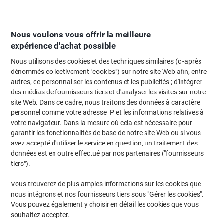
Passer
Passer
au
à
contenu
la
navigation
Nous voulons vous offrir la meilleure
expérience d'achat possible
Nous utilisons des cookies et des techniques similaires (ci-après
Page d'Accueil
Moteur de recherche d'encre et toner
dénommés collectivement "cookies") sur notre site Web afin, entre
autres, de personnaliser les contenus et les publicités ; d'intégrer
Trouvez rapidement les cartouches d'encre, toners ou
des médias de fournisseurs tiers et d'analyser les visites sur notre
les étiquettes pour votre imprimante.
site Web. Dans ce cadre, nous traitons des données à caractère
personnel comme votre adresse IP et les informations relatives à
votre navigateur. Dans la mesure où cela est nécessaire pour
Sélectionner la marque, la gamme et le modèle
garantir les fonctionnalités de base de notre site Web ou si vous
avez accepté d'utiliser le service en question, un traitement des
HP
données est en outre effectué par nos partenaires ("fournisseurs
tiers").
Designjet
Vous trouverez de plus amples informations sur les cookies que
nous intégrons et nos fournisseurs tiers sous "Gérer les cookies".
HP Designjet 800
Vous pouvez également y choisir en détail les cookies que vous
souhaitez accepter.