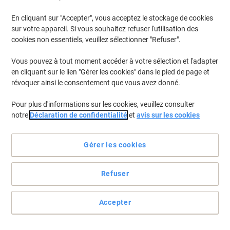
En cliquant sur "Accepter", vous acceptez le stockage de cookies
Pour retrouver les imprimantes listées et/ou les cartouches
précédemment achetées
Se connecter
sur votre appareil. Si vous souhaitez refuser l'utilisation des
cookies non essentiels, veuillez sélectionner "Refuser".
HP Designjet T 530 (24)
(7)
Vous pouvez à tout moment accéder à votre sélection et l'adapter
en cliquant sur le lien "Gérer les cookies" dans le pied de page et
Filtrer par
révoquer ainsi le consentement que vous avez donné.
Cadeau
gratuit
Pour plus d'informations sur les cookies, veuillez consulter
Cartouche jet d'encre HP 711 D'origine
notre
Déclaration de confidentialité
et
avis sur les cookies
CZ131A Magenta
Achetez Plus,
Dépensez Moins
Gérer les cookies
€40,79
Unité
À partir de 3 Unités
€47,72 TVA incl.
Refuser
En stock
Livraison 1-2 jours ouvrables
Quantité
Accepter
Cadeau