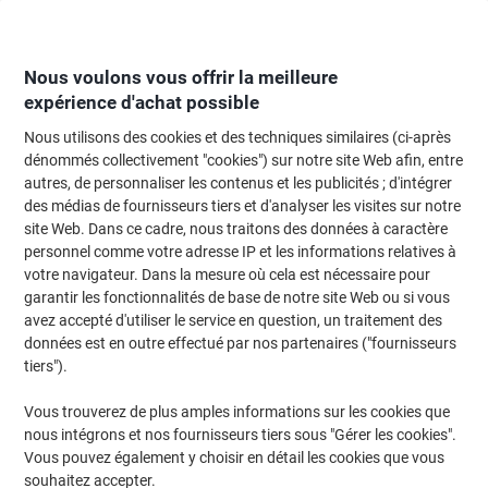
Passer
Passer
au
à
contenu
la
navigation
Nous voulons vous offrir la meilleure
expérience d'achat possible
Nous utilisons des cookies et des techniques similaires (ci-après
Page d'Accueil
Moteur de recherche d'encre et toner
dénommés collectivement "cookies") sur notre site Web afin, entre
autres, de personnaliser les contenus et les publicités ; d'intégrer
Trouvez rapidement les cartouches d'encre, toners ou
des médias de fournisseurs tiers et d'analyser les visites sur notre
les étiquettes pour votre imprimante.
site Web. Dans ce cadre, nous traitons des données à caractère
personnel comme votre adresse IP et les informations relatives à
votre navigateur. Dans la mesure où cela est nécessaire pour
Sélectionner la marque, la gamme et le modèle
garantir les fonctionnalités de base de notre site Web ou si vous
avez accepté d'utiliser le service en question, un traitement des
HP
données est en outre effectué par nos partenaires ("fournisseurs
tiers").
Designjet T
Vous trouverez de plus amples informations sur les cookies que
nous intégrons et nos fournisseurs tiers sous "Gérer les cookies".
HP Designjet T 530 (24)
Vous pouvez également y choisir en détail les cookies que vous
souhaitez accepter.