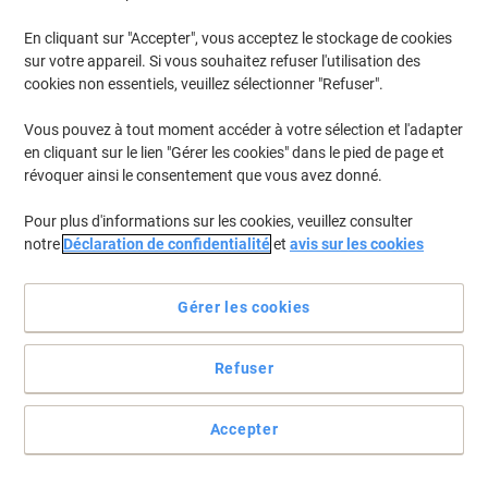
En cliquant sur "Accepter", vous acceptez le stockage de cookies
Pour retrouver les imprimantes listées et/ou les cartouches
précédemment achetées
Se connecter
sur votre appareil. Si vous souhaitez refuser l'utilisation des
cookies non essentiels, veuillez sélectionner "Refuser".
HP Designjet T 610 (610)
(8)
Vous pouvez à tout moment accéder à votre sélection et l'adapter
en cliquant sur le lien "Gérer les cookies" dans le pied de page et
Filtrer par
révoquer ainsi le consentement que vous avez donné.
Cadeau
gratuit
Pour plus d'informations sur les cookies, veuillez consulter
Cartouche jet d'encre HP 72 D'origine
notre
Déclaration de confidentialité
et
avis sur les cookies
C9374A Gris
Achetez Plus,
Dépensez Moins
Gérer les cookies
€104,99
Unité
À partir de 3 Unités
€122,84 TVA incl.
Refuser
En stock
Livraison 2-3 jours ouvrables
Quantité
Accepter
Cadeau