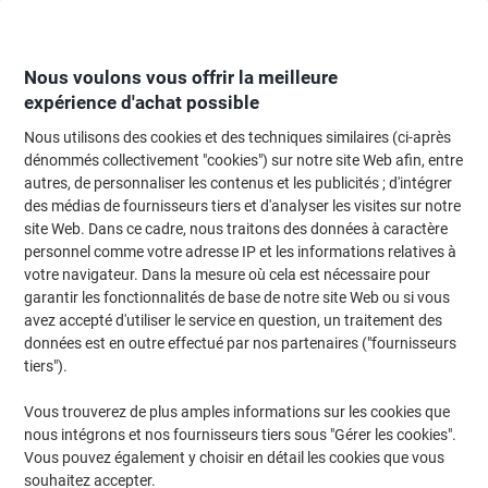
Passer
Passer
au
à
contenu
la
navigation
Nous voulons vous offrir la meilleure
expérience d'achat possible
Nous utilisons des cookies et des techniques similaires (ci-après
Page d'Accueil
Moteur de recherche d'encre et toner
dénommés collectivement "cookies") sur notre site Web afin, entre
autres, de personnaliser les contenus et les publicités ; d'intégrer
Trouvez rapidement les cartouches d'encre, toners ou
des médias de fournisseurs tiers et d'analyser les visites sur notre
les étiquettes pour votre imprimante.
site Web. Dans ce cadre, nous traitons des données à caractère
personnel comme votre adresse IP et les informations relatives à
votre navigateur. Dans la mesure où cela est nécessaire pour
Sélectionner la marque, la gamme et le modèle
garantir les fonctionnalités de base de notre site Web ou si vous
avez accepté d'utiliser le service en question, un traitement des
HP
données est en outre effectué par nos partenaires ("fournisseurs
tiers").
Designjet T
Vous trouverez de plus amples informations sur les cookies que
nous intégrons et nos fournisseurs tiers sous "Gérer les cookies".
HP Designjet T 610 (610)
Vous pouvez également y choisir en détail les cookies que vous
souhaitez accepter.