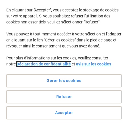
En cliquant sur "Accepter", vous acceptez le stockage de cookies
Pour retrouver les imprimantes listées et/ou les cartouches
précédemment achetées
Se connecter
sur votre appareil. Si vous souhaitez refuser l'utilisation des
cookies non essentiels, veuillez sélectionner "Refuser".
HP Designjet T 610 Cartouches Jet Encre
(8)
Vous pouvez à tout moment accéder à votre sélection et l'adapter
en cliquant sur le lien "Gérer les cookies" dans le pied de page et
Filtrer par
révoquer ainsi le consentement que vous avez donné.
Cadeau
gratuit
Pour plus d'informations sur les cookies, veuillez consulter
Cartouche jet d'encre HP 72 D'origine
notre
Déclaration de confidentialité
et
avis sur les cookies
C9374A Gris
Achetez Plus,
Dépensez Moins
Gérer les cookies
€104,99
Unité
À partir de 3 Unités
€122,84 TVA incl.
Refuser
En stock
Livraison 2-3 jours ouvrables
Quantité
Accepter
Cadeau