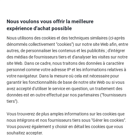
Passer
Passer
au
à
contenu
la
navigation
Nous voulons vous offrir la meilleure
expérience d'achat possible
Nous utilisons des cookies et des techniques similaires (ci-après
Page d'Accueil
Moteur de recherche d'encre et toner
dénommés collectivement "cookies") sur notre site Web afin, entre
autres, de personnaliser les contenus et les publicités ; d'intégrer
Trouvez rapidement les cartouches d'encre, toners ou
des médias de fournisseurs tiers et d'analyser les visites sur notre
les étiquettes pour votre imprimante.
site Web. Dans ce cadre, nous traitons des données à caractère
personnel comme votre adresse IP et les informations relatives à
votre navigateur. Dans la mesure où cela est nécessaire pour
Sélectionner la marque, la gamme et le modèle
garantir les fonctionnalités de base de notre site Web ou si vous
avez accepté d'utiliser le service en question, un traitement des
HP
données est en outre effectué par nos partenaires ("fournisseurs
tiers").
Designjet T
Vous trouverez de plus amples informations sur les cookies que
nous intégrons et nos fournisseurs tiers sous "Gérer les cookies".
HP Designjet T 610
Vous pouvez également y choisir en détail les cookies que vous
souhaitez accepter.