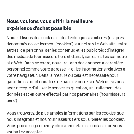
Passer
Passer
au
à
contenu
la
navigation
Nous voulons vous offrir la meilleure
expérience d'achat possible
Nous utilisons des cookies et des techniques similaires (ci-après
Page d'Accueil
Moteur de recherche d'encre et toner
dénommés collectivement "cookies") sur notre site Web afin, entre
autres, de personnaliser les contenus et les publicités ; d'intégrer
Trouvez rapidement les cartouches d'encre, toners ou
des médias de fournisseurs tiers et d'analyser les visites sur notre
les étiquettes pour votre imprimante.
site Web. Dans ce cadre, nous traitons des données à caractère
personnel comme votre adresse IP et les informations relatives à
votre navigateur. Dans la mesure où cela est nécessaire pour
Sélectionner la marque, la gamme et le modèle
garantir les fonctionnalités de base de notre site Web ou si vous
avez accepté d'utiliser le service en question, un traitement des
HP
données est en outre effectué par nos partenaires ("fournisseurs
tiers").
Deskjet
Vous trouverez de plus amples informations sur les cookies que
nous intégrons et nos fournisseurs tiers sous "Gérer les cookies".
HP Deskjet 1180 CSE
Vous pouvez également y choisir en détail les cookies que vous
souhaitez accepter.