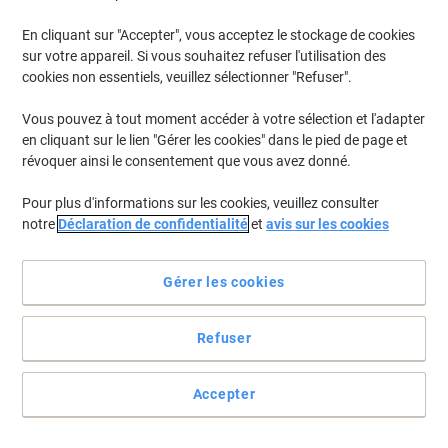
En cliquant sur "Accepter", vous acceptez le stockage de cookies
Pour retrouver les imprimantes listées et/ou les cartouches
précédemment achetées
Se connecter
sur votre appareil. Si vous souhaitez refuser l'utilisation des
cookies non essentiels, veuillez sélectionner "Refuser".
HP Deskjet 1180 CSE Cartouches Jet Encre
(2)
Vous pouvez à tout moment accéder à votre sélection et l'adapter
en cliquant sur le lien "Gérer les cookies" dans le pied de page et
Filtrer par
révoquer ainsi le consentement que vous avez donné.
Cadeau
gratuit
Pour plus d'informations sur les cookies, veuillez consulter
Cartouche jet d'encre HP 45 D'origine
notre
Déclaration de confidentialité
et
avis sur les cookies
51645AE Noir
Achetez Plus,
Dépensez Moins
Gérer les cookies
€68,99
Unité
À partir de 3 Unités
€80,72 TVA incl.
Refuser
En stock
Livraison 2-3 jours ouvrables
Quantité
Accepter
Cartouche jet d’encre OWA K20107OW