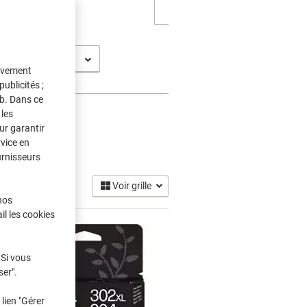
 2132 AIO
tivement
ublicités ;
eb. Dans ce
les
ur garantir
rvice en
 Encre
(13)
urnisseurs
Voir grille
nos
il les cookies
 Si vous
ser".
lien "Gérer