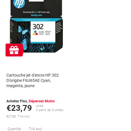
Cadeau
gratuit
Cartouche jet d'encre HP 302
D'origine F6U65AE Cyan,
magenta, jaune
Achetez Plus,
Dépensez Moins
€23,79
Unité
À partir de 3 Unités
€27,83 TVA incl.
conomies
Économies
Quantité
TVA excl.