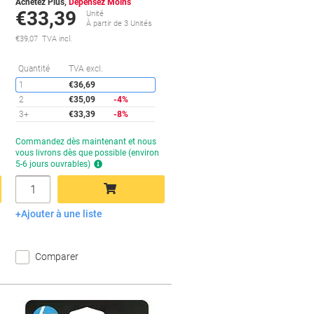
Achetez Plus,
Dépensez Moins
€33,39
Unité
À partir de 3 Unités
€39,07 TVA incl.
conomies
Économies
Quantité
TVA excl.
1
€36,69
2
€35,09
-4%
3+
€33,39
-8%
Temporairement
Commandez dès maintenant et nous
en
vous livrons dès que possible (environ
rupture
5-6 jours ouvrables)
de
Quantité
stock
Ajouter à une liste
Ajouter au panier
Comparer