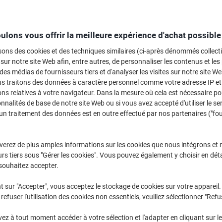
Sélectionner la marque, la gamme et le modèle
ulons vous offrir la meilleure expérience d'achat possible
Deskjet
HP DeskJet
sons des cookies et des techniques similaires (ci-après dénommés collec
 sur notre site Web afin, entre autres, de personnaliser les contenus et les p
 des médias de fournisseurs tiers et d'analyser les visites sur notre site W
/ou les cartouches précédemment achetées
us traitons des données à caractère personnel comme votre adresse IP et 
Se connecter
ns relatives à votre navigateur. Dans la mesure où cela est nécessaire po
onnalités de base de notre site Web ou si vous avez accepté d'utiliser le se
HP DeskJet 2132 AIO Cartouches Jet
un traitement des données est en outre effectué par nos partenaires ("fo
rier par :
verez de plus amples informations sur les cookies que nous intégrons et 
rs tiers sous "Gérer les cookies". Vous pouvez également y choisir en déta
souhaitez accepter.
t sur "Accepter", vous acceptez le stockage de cookies sur votre appareil.
refuser l'utilisation des cookies non essentiels, veuillez sélectionner "Refu
z à tout moment accéder à votre sélection et l'adapter en cliquant sur le 