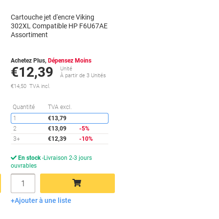
Cartouche jet d'encre Viking
302XL Compatible HP F6U67AE
Assortiment
Achetez Plus,
Dépensez Moins
€12,39
Unité
À partir de 3 Unités
€14,50 TVA incl.
conomies
Économies
Quantité
TVA excl.
1
€13,79
2
€13,09
-5%
3+
€12,39
-10%
En stock
Livraison 2-3 jours
ouvrables
Quantité
Ajouter à une liste
Ajouter au panier