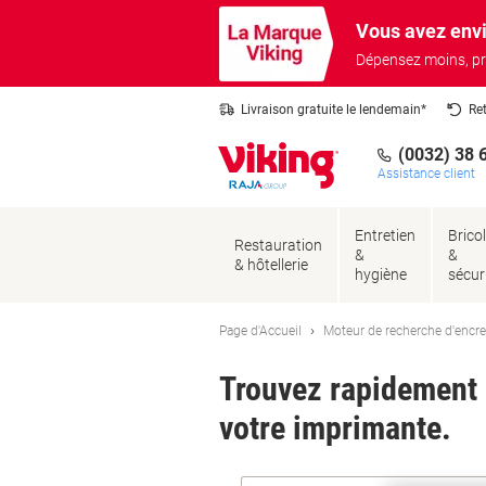
Passer
Passer
Vous avez envi
au
à
contenu
la
Dépensez moins, pr
navigation
Livraison gratuite le lendemain*
Re
(0032) 38 
Assistance client
Entretien
Brico
Restauration
&
&
& hôtellerie
hygiène
sécur
Page d'Accueil
Moteur de recherche d'encre
Trouvez rapidement l
votre imprimante.