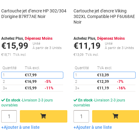
Cartouche jet d’encre HP 302/304
Cartouche jet d'encre Viking
D'origine B7RT7AE Noir
302XL Compatible HP F6U68AE
Noir
Achetez Plus,
Dépensez Moins
Achetez Plus,
Dépensez Moins
€15,99
€11,19
Unité
Unité
À partir de 3 Unités
À partir de 3 Unités
€18,71 TVA incl.
€13,09 TVA incl.
Économies
É
Quantité
TVA excl.
Quantité
TVA excl.
1
€17,99
1
€13,39
2
€16,99
-5%
2
€12,39
-7%
3+
€15,99
-11%
3+
€11,19
-16%
En stock
Livraison 2-3 jours
En stock
Livraison 2-3 jours
ouvrables
ouvrables
Quantité
Quantité
Ajouter à une liste
Ajouter à une liste
Ajouter au panier
Ajouter au panier