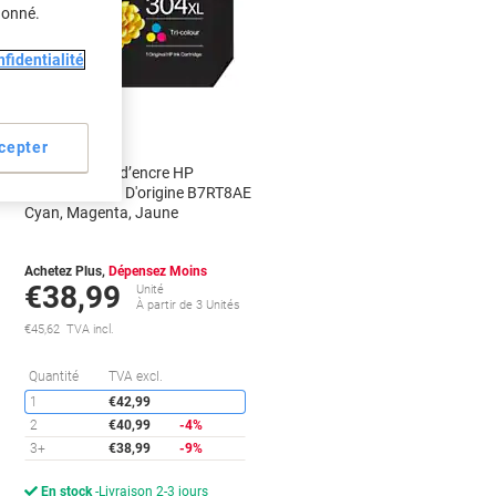
donné.
fidentialité
Nouveau
cepter
Cartouche jet d’encre HP
302XL/304XL D'origine B7RT8AE
Cyan, Magenta, Jaune
Achetez Plus,
Dépensez Moins
€38,99
Unité
À partir de 3 Unités
€45,62 TVA incl.
conomies
Économies
Quantité
TVA excl.
1
€42,99
2
€40,99
-4%
3+
€38,99
-9%
En stock
Livraison 2-3 jours