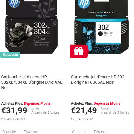
Cadeau
Nouveau
gratuit
Cartouche jet d’encre HP
Cartouche jet d'encre HP 302
302XL/304XL D'origine B7RT9AE
D'origine F6U66AE Noir
Noir
Achetez Plus,
Dépensez Moins
Achetez Plus,
Dépensez Moins
€31,99
€21,49
Unité
Unité
À partir de 3 Unités
À partir de 3 Unités
€37,43 TVA incl.
€25,14 TVA incl.
Économies
É
Quantité
TVA excl.
Quantité
TVA excl.