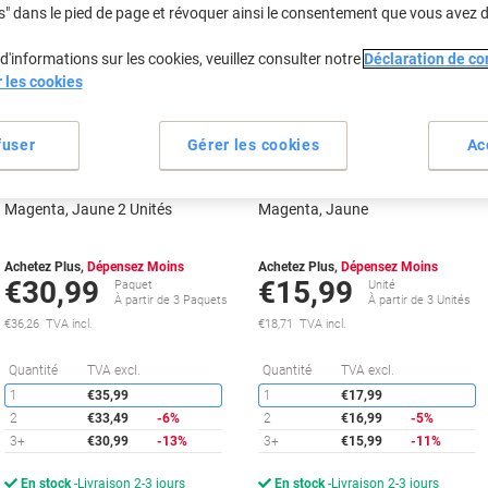
s" dans le pied de page et révoquer ainsi le consentement que vous avez 
d'informations sur les cookies, veuillez consulter notre
Déclaration de con
r les cookies
fuser
Gérer les cookies
Ac
Cartouche jet d’encre HP 302/304
Cartouche jet d’encre HP 302/304
D'origine B82L1AE Noir, Cyan,
D'origine B7RT6AE Cyan,
Magenta, Jaune 2 Unités
Magenta, Jaune
Achetez Plus,
Dépensez Moins
Achetez Plus,
Dépensez Moins
€30,99
€15,99
Paquet
Unité
À partir de 3 Paquets
À partir de 3 Unités
€36,26 TVA incl.
€18,71 TVA incl.
Économies
É
Quantité
TVA excl.
Quantité
TVA excl.
1
€35,99
1
€17,99
2
€33,49
-6%
2
€16,99
-5%
3+
€30,99
-13%
3+
€15,99
-11%
En stock
Livraison 2-3 jours
En stock
Livraison 2-3 jours