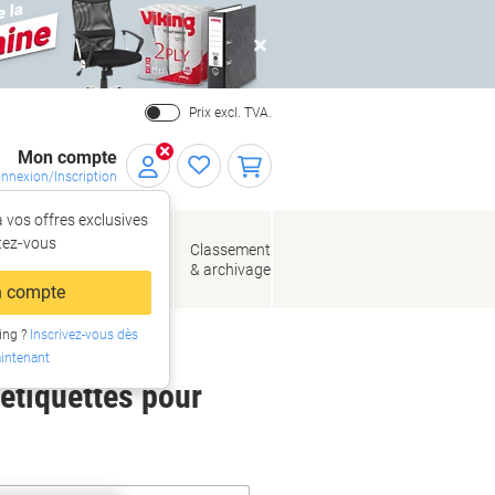
Close
Prix excl. TVA.
Mon compte
nnexion/Inscription
 vos offres exclusives
r,
tez‑vous
loppes
Fournitures
Classement
de bureau
& archivage
llage
 compte
ing ?
Inscrivez-vous dès
intenant
 étiquettes pour