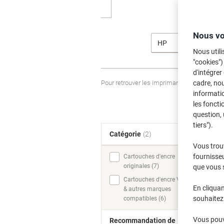
Nous vo
HP
Nous utili
"cookies")
d'intégrer
Pour retrouver les imprimantes listées et
cadre, no
informatio
les foncti
question, 
tiers").
Catégorie
(2)
T
Vous trou
fournisseu
Cartouches d'encre
originales (7)
que vous 
Cartouches d'encre Viking
En cliquan
& autres marques
souhaitez 
compatibles (6)
Vous pouve
Recommandation de