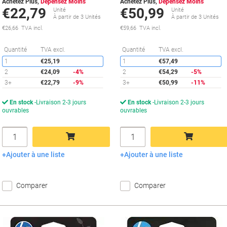
Achetez Plus,
Dépensez Moins
Achetez Plus,
Dépensez Moins
€22,79
€50,99
Unité
Unité
À partir de 3 Unités
À partir de 3 Unités
€26,66 TVA incl.
€59,66 TVA incl.
Économies
É
Quantité
TVA excl.
Quantité
TVA excl.
1
€25,19
1
€57,49
2
€24,09
-4%
2
€54,29
-5%
3+
€22,79
-9%
3+
€50,99
-11%
En stock
Livraison 2-3 jours
En stock
Livraison 2-3 jours
ouvrables
ouvrables
Quantité
Quantité
Ajouter à une liste
Ajouter à une liste
Ajouter au panier
Ajouter au panier
Comparer
Comparer