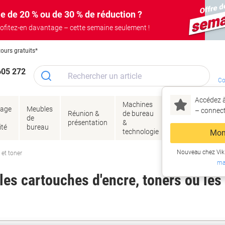
e de 20 % ou de 30 % de réduction ?
ofitez-en davantage – cette semaine seulement !
tours gratuits*
605 272
Co
Accédez à
Machines
Papie
lage
Meubles
Encres
– connec
Réunion &
de bureau
enve
de
&
présentation
&
&
ité
bureau
toner
technologie
emba
Mon
Nouveau chez Vik
 et toner
ma
es cartouches d'encre, toners ou les