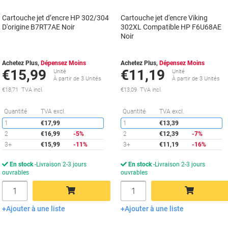
Cartouche jet d’encre HP 302/304
Cartouche jet d'encre Viking
D'origine B7RT7AE Noir
302XL Compatible HP F6U68AE
Noir
Achetez Plus,
Dépensez Moins
Achetez Plus,
Dépensez Moins
€15,99
€11,19
Unité
Unité
À partir de 3 Unités
À partir de 3 Unités
€18,71 TVA incl.
€13,09 TVA incl.
Économies
É
Quantité
TVA excl.
Quantité
TVA excl.
1
€17,99
1
€13,39
2
€16,99
-5%
2
€12,39
-7%
3+
€15,99
-11%
3+
€11,19
-16%
En stock
Livraison 2-3 jours
En stock
Livraison 2-3 jours
ouvrables
ouvrables
Quantité
Quantité
Ajouter à une liste
Ajouter à une liste
Ajouter au panier
Ajouter au panier