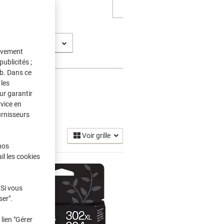
 2133
tivement
ublicités ;
eb. Dans ce
les
ur garantir
rvice en
re
(13)
urnisseurs
Voir grille
nos
il les cookies
 Si vous
ser".
lien "Gérer