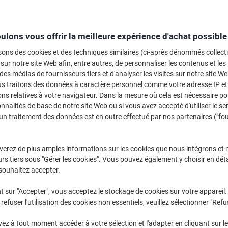
Sélectionner la marque, la gamme et le modèle
ulons vous offrir la meilleure expérience d'achat possible
Deskjet
HP DeskJet
sons des cookies et des techniques similaires (ci-après dénommés collec
 sur notre site Web afin, entre autres, de personnaliser les contenus et les p
 des médias de fournisseurs tiers et d'analyser les visites sur notre site W
/ou les cartouches précédemment achetées
us traitons des données à caractère personnel comme votre adresse IP et 
Se connecter
ns relatives à votre navigateur. Dans la mesure où cela est nécessaire po
onnalités de base de notre site Web ou si vous avez accepté d'utiliser le se
HP DeskJet 2133 Cartouches Jet Enc
un traitement des données est en outre effectué par nos partenaires ("fo
rier par :
verez de plus amples informations sur les cookies que nous intégrons et 
rs tiers sous "Gérer les cookies". Vous pouvez également y choisir en déta
souhaitez accepter.
t sur "Accepter", vous acceptez le stockage de cookies sur votre appareil.
refuser l'utilisation des cookies non essentiels, veuillez sélectionner "Refu
z à tout moment accéder à votre sélection et l'adapter en cliquant sur le 