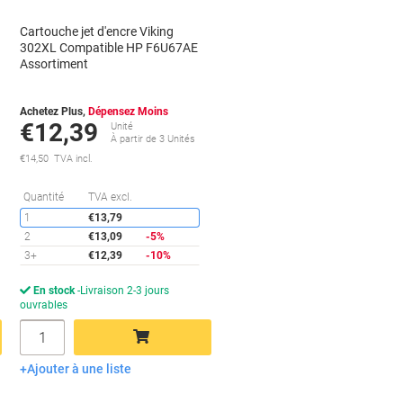
Cartouche jet d'encre Viking
302XL Compatible HP F6U67AE
Assortiment
Achetez Plus,
Dépensez Moins
€12,39
Unité
À partir de 3 Unités
€14,50 TVA incl.
conomies
Économies
Quantité
TVA excl.
1
€13,79
2
€13,09
-5%
3+
€12,39
-10%
En stock
Livraison 2-3 jours
ouvrables
Quantité
Ajouter à une liste
Ajouter au panier