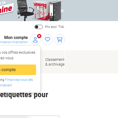
Close
Prix excl. TVA.
Mon compte
nnexion/Inscription
 vos offres exclusives
r,
tez‑vous
loppes
Fournitures
Classement
de bureau
& archivage
llage
 compte
ing ?
Inscrivez-vous dès
intenant
 étiquettes pour