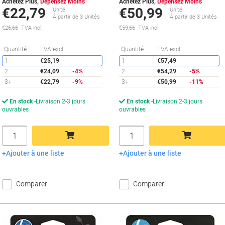
Achetez Plus,
Dépensez Moins
Achetez Plus,
Dépensez Moins
€22,79
€50,99
Unité
Unité
À partir de 3 Unités
À partir de 3 Unités
€26,66 TVA incl.
€59,66 TVA incl.
Économies
É
Quantité
TVA excl.
Quantité
TVA excl.
1
€25,19
1
€57,49
2
€24,09
-4%
2
€54,29
-5%
3+
€22,79
-9%
3+
€50,99
-11%
En stock
Livraison 2-3 jours
En stock
Livraison 2-3 jours
ouvrables
ouvrables
Quantité
Quantité
Ajouter à une liste
Ajouter à une liste
Ajouter au panier
Ajouter au panier
Comparer
Comparer