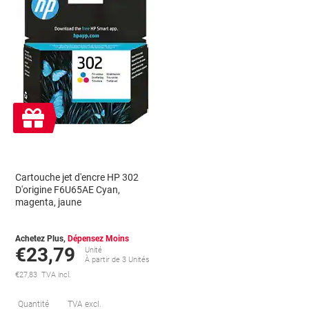
Cadeau
gratuit
Cartouche jet d'encre HP 302
D'origine F6U65AE Cyan,
magenta, jaune
Achetez Plus,
Dépensez Moins
€23,79
Unité
À partir de 3 Unités
€27,83 TVA incl.
conomies
Économies
Quantité
TVA excl.