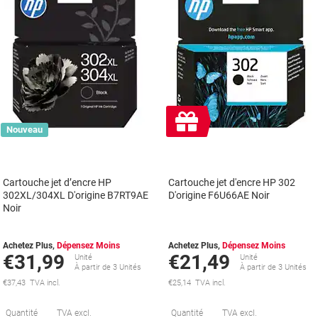
Cadeau
Nouveau
gratuit
Cartouche jet d’encre HP
Cartouche jet d'encre HP 302
302XL/304XL D'origine B7RT9AE
D'origine F6U66AE Noir
Noir
Achetez Plus,
Dépensez Moins
Achetez Plus,
Dépensez Moins
€31,99
€21,49
Unité
Unité
À partir de 3 Unités
À partir de 3 Unités
€37,43 TVA incl.
€25,14 TVA incl.
Économies
É
Quantité
TVA excl.
Quantité
TVA excl.