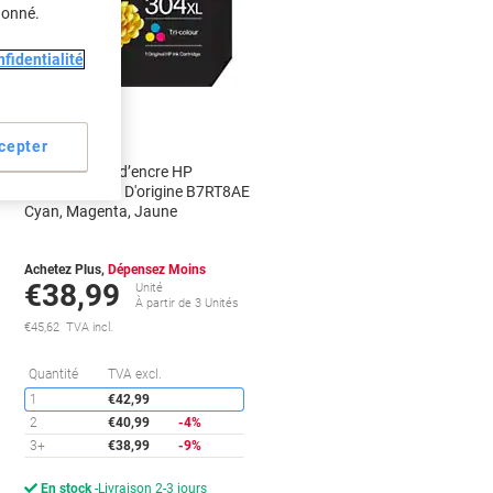
donné.
fidentialité
Nouveau
cepter
Cartouche jet d’encre HP
302XL/304XL D'origine B7RT8AE
Cyan, Magenta, Jaune
Achetez Plus,
Dépensez Moins
€38,99
Unité
À partir de 3 Unités
€45,62 TVA incl.
conomies
Économies
Quantité
TVA excl.
1
€42,99
2
€40,99
-4%
3+
€38,99
-9%
En stock
Livraison 2-3 jours