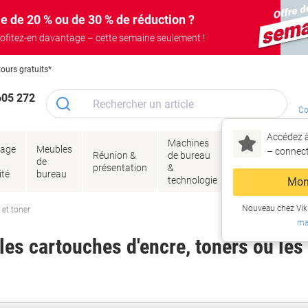
e de 20 % ou de 30 % de réduction ?
ofitez-en davantage – cette semaine seulement !
tours gratuits*
605 272
Co
Accédez à
Machines
Papie
lage
Meubles
Encres
– connec
Réunion &
de bureau
enve
de
&
présentation
&
&
ité
bureau
toner
technologie
emba
Mon
Nouveau chez Vik
 et toner
ma
es cartouches d'encre, toners ou les