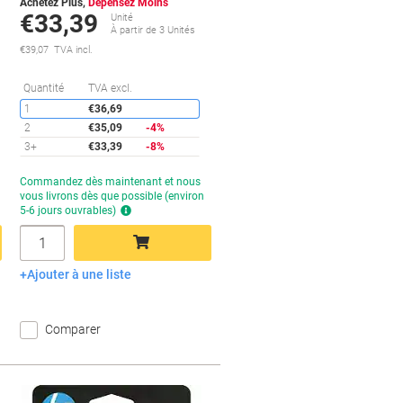
Achetez Plus,
Dépensez Moins
€33,39
Unité
À partir de 3 Unités
€39,07 TVA incl.
conomies
Économies
Quantité
TVA excl.
1
€36,69
2
€35,09
-4%
3+
€33,39
-8%
Temporairement
Commandez dès maintenant et nous
en
vous livrons dès que possible (environ
rupture
5-6 jours ouvrables)
de
Quantité
stock
Ajouter à une liste
Ajouter au panier
Comparer