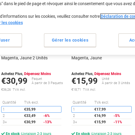
s" dans le pied de page et révoquer ainsi le consentement que vous avez 
d'informations sur les cookies, veuillez consulter notre
Déclaration de con
r les cookies
fuser
Gérer les cookies
Ac
Cartouche jet d’encre HP 302/304
Cartouche jet d’encre HP 302/304
D'origine B82L1AE Noir, Cyan,
D'origine B7RT6AE Cyan,
Magenta, Jaune 2 Unités
Magenta, Jaune
Achetez Plus,
Dépensez Moins
Achetez Plus,
Dépensez Moins
€30,99
€15,99
Paquet
Unité
À partir de 3 Paquets
À partir de 3 Unités
€36,26 TVA incl.
€18,71 TVA incl.
Économies
É
Quantité
TVA excl.
Quantité
TVA excl.
1
€35,99
1
€17,99
2
€33,49
-6%
2
€16,99
-5%
3+
€30,99
-13%
3+
€15,99
-11%
En stock
Livraison 2-3 jours
En stock
Livraison 2-3 jours