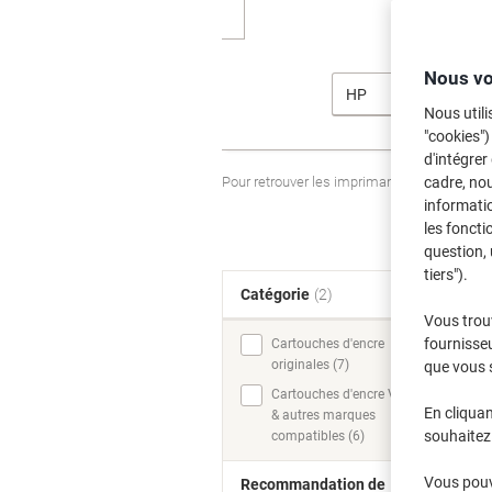
Nous vo
HP
Nous utili
"cookies")
d'intégrer
Pour retrouver les imprimantes listées et
cadre, no
informatio
les foncti
question, 
tiers").
Catégorie
(2)
T
Vous trou
fournisseu
Cartouches d'encre
originales (7)
que vous 
Cartouches d'encre Viking
En cliquan
& autres marques
souhaitez 
compatibles (6)
Vous pouve
Recommandation de