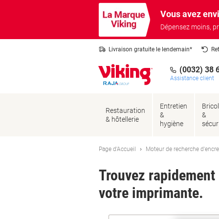
Passer
Passer
Vous avez envi
au
à
contenu
la
Dépensez moins, pr
navigation
Livraison gratuite le lendemain*
Re
(0032) 38 
Assistance client
Entretien
Brico
Restauration
&
&
& hôtellerie
hygiène
sécur
Page d'Accueil
Moteur de recherche d'encre
Trouvez rapidement l
votre imprimante.