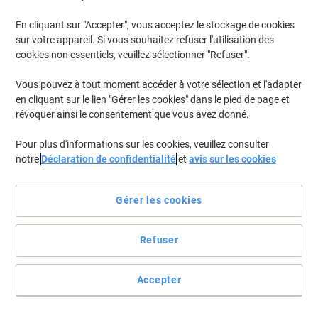
En cliquant sur "Accepter", vous acceptez le stockage de cookies
Pour retrouver les imprimantes listées et/ou les cartouches
précédemment achetées
Se connecter
sur votre appareil. Si vous souhaitez refuser l'utilisation des
cookies non essentiels, veuillez sélectionner "Refuser".
HP Deskjet 2500 C Cartouches Jet Encre
(1)
Vous pouvez à tout moment accéder à votre sélection et l'adapter
en cliquant sur le lien "Gérer les cookies" dans le pied de page et
Filtrer par
révoquer ainsi le consentement que vous avez donné.
Cadeau
Marque propre
gratuit
Pour plus d'informations sur les cookies, veuillez consulter
Cartouche jet d'encre Viking 10
notre
Déclaration de confidentialité
et
avis sur les cookies
Compatible HP C4844A Noir
Achetez Plus,
Dépensez Moins
Gérer les cookies
€6,69
Unité
À partir de 3 Unités
€7,83 TVA incl.
Refuser
En stock
Livraison 2-3 jours ouvrables
Quantité
Accepter
Page
Page
1