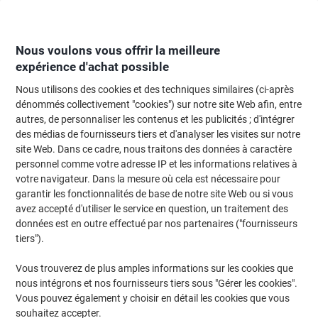
Passer
Passer
au
à
contenu
la
navigation
Nous voulons vous offrir la meilleure
expérience d'achat possible
Nous utilisons des cookies et des techniques similaires (ci-après
Page d'Accueil
Moteur de recherche d'encre et toner
dénommés collectivement "cookies") sur notre site Web afin, entre
autres, de personnaliser les contenus et les publicités ; d'intégrer
Trouvez rapidement les cartouches d'encre, toners ou
des médias de fournisseurs tiers et d'analyser les visites sur notre
les étiquettes pour votre imprimante.
site Web. Dans ce cadre, nous traitons des données à caractère
personnel comme votre adresse IP et les informations relatives à
votre navigateur. Dans la mesure où cela est nécessaire pour
Sélectionner la marque, la gamme et le modèle
garantir les fonctionnalités de base de notre site Web ou si vous
avez accepté d'utiliser le service en question, un traitement des
HP
données est en outre effectué par nos partenaires ("fournisseurs
tiers").
Deskjet
Vous trouverez de plus amples informations sur les cookies que
nous intégrons et nos fournisseurs tiers sous "Gérer les cookies".
HP Deskjet 2500 C
Vous pouvez également y choisir en détail les cookies que vous
souhaitez accepter.