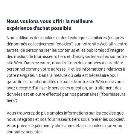
Passer
Passer
au
à
contenu
la
navigation
Nous voulons vous offrir la meilleure
expérience d'achat possible
Nous utilisons des cookies et des techniques similaires (ci-après
Page d'Accueil
Moteur de recherche d'encre et toner
dénommés collectivement "cookies") sur notre site Web afin, entre
autres, de personnaliser les contenus et les publicités ; d'intégrer
Trouvez rapidement les cartouches d'encre, toners ou
des médias de fournisseurs tiers et d'analyser les visites sur notre
les étiquettes pour votre imprimante.
site Web. Dans ce cadre, nous traitons des données à caractère
personnel comme votre adresse IP et les informations relatives à
votre navigateur. Dans la mesure où cela est nécessaire pour
Sélectionner la marque, la gamme et le modèle
garantir les fonctionnalités de base de notre site Web ou si vous
avez accepté d'utiliser le service en question, un traitement des
HP
données est en outre effectué par nos partenaires ("fournisseurs
tiers").
Deskjet
Vous trouverez de plus amples informations sur les cookies que
nous intégrons et nos fournisseurs tiers sous "Gérer les cookies".
HP Deskjet 2547 AIO
Vous pouvez également y choisir en détail les cookies que vous
souhaitez accepter.