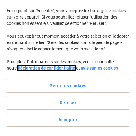
En cliquant sur "Accepter", vous acceptez le stockage de cookies
Pour retrouver les imprimantes listées et/ou les cartouches
précédemment achetées
Se connecter
sur votre appareil. Si vous souhaitez refuser l'utilisation des
cookies non essentiels, veuillez sélectionner "Refuser".
HP Deskjet 2547 AIO Cartouches Jet Encre
(15)
Vous pouvez à tout moment accéder à votre sélection et l'adapter
en cliquant sur le lien "Gérer les cookies" dans le pied de page et
Filtrer par
révoquer ainsi le consentement que vous avez donné.
Cadeau
gratuit
Pour plus d'informations sur les cookies, veuillez consulter
Cartouche jet d'encre HP 301 D'origine
notre
Déclaration de confidentialité
et
avis sur les cookies
N9J72AE Noir, cyan, magenta, jaune
Multipack 2 Unités
Gérer les cookies
Achetez Plus,
Dépensez Moins
€46,99
Multipack
À partir de 3 Multipacks
Refuser
€54,98 TVA incl.
En stock
Livraison 2-3 jours ouvrables
Quantité
Accepter