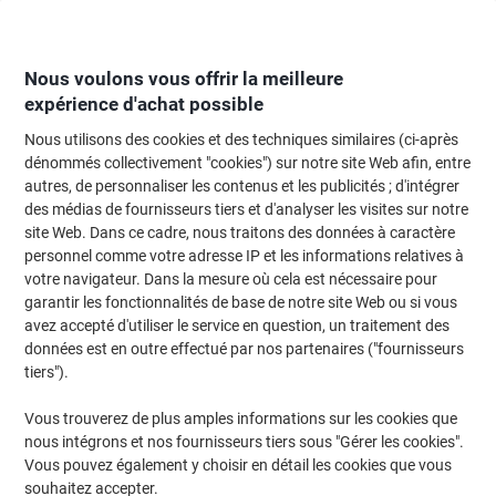
Passer
Passer
au
à
contenu
la
navigation
Nous voulons vous offrir la meilleure
expérience d'achat possible
Nous utilisons des cookies et des techniques similaires (ci-après
Page d'Accueil
Moteur de recherche d'encre et toner
dénommés collectivement "cookies") sur notre site Web afin, entre
autres, de personnaliser les contenus et les publicités ; d'intégrer
Trouvez rapidement les cartouches d'encre, toners ou
des médias de fournisseurs tiers et d'analyser les visites sur notre
les étiquettes pour votre imprimante.
site Web. Dans ce cadre, nous traitons des données à caractère
personnel comme votre adresse IP et les informations relatives à
votre navigateur. Dans la mesure où cela est nécessaire pour
Sélectionner la marque, la gamme et le modèle
garantir les fonctionnalités de base de notre site Web ou si vous
avez accepté d'utiliser le service en question, un traitement des
HP
données est en outre effectué par nos partenaires ("fournisseurs
tiers").
Deskjet
Vous trouverez de plus amples informations sur les cookies que
nous intégrons et nos fournisseurs tiers sous "Gérer les cookies".
HP Deskjet 2722 E
Vous pouvez également y choisir en détail les cookies que vous
souhaitez accepter.