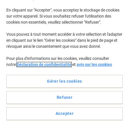
En cliquant sur "Accepter", vous acceptez le stockage de cookies
Pour retrouver les imprimantes listées et/ou les cartouches
précédemment achetées
Se connecter
sur votre appareil. Si vous souhaitez refuser l'utilisation des
cookies non essentiels, veuillez sélectionner "Refuser".
HP Deskjet 2722 E Cartouches Jet Encre
(5)
Vous pouvez à tout moment accéder à votre sélection et l'adapter
en cliquant sur le lien "Gérer les cookies" dans le pied de page et
Filtrer par
révoquer ainsi le consentement que vous avez donné.
Cadeau
gratuit
Pour plus d'informations sur les cookies, veuillez consulter
Cartouche jet d’encre HP 305XL
notre
Déclaration de confidentialité
et
avis sur les cookies
D'origine 3YM62AE Noir
Achetez Plus,
Dépensez Moins
Gérer les cookies
€22,99
Unité
À partir de 3 Unités
€26,90 TVA incl.
Refuser
En stock
Livraison 1-2 jours ouvrables
Quantité
Accepter
Cadeau