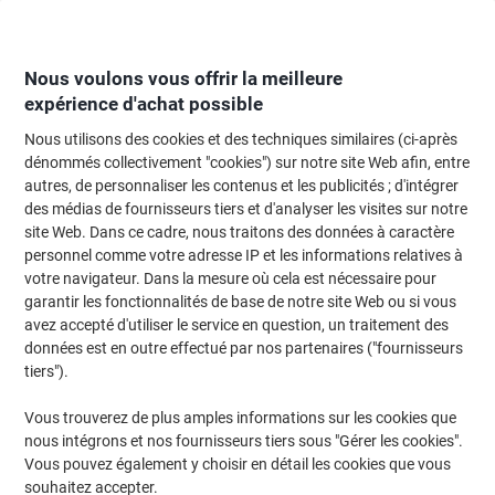
Passer
Passer
au
à
contenu
la
navigation
Nous voulons vous offrir la meilleure
expérience d'achat possible
Nous utilisons des cookies et des techniques similaires (ci-après
Page d'Accueil
Moteur de recherche d'encre et toner
dénommés collectivement "cookies") sur notre site Web afin, entre
autres, de personnaliser les contenus et les publicités ; d'intégrer
Trouvez rapidement les cartouches d'encre, toners ou
des médias de fournisseurs tiers et d'analyser les visites sur notre
les étiquettes pour votre imprimante.
site Web. Dans ce cadre, nous traitons des données à caractère
personnel comme votre adresse IP et les informations relatives à
votre navigateur. Dans la mesure où cela est nécessaire pour
Sélectionner la marque, la gamme et le modèle
garantir les fonctionnalités de base de notre site Web ou si vous
avez accepté d'utiliser le service en question, un traitement des
HP
données est en outre effectué par nos partenaires ("fournisseurs
tiers").
Deskjet
Vous trouverez de plus amples informations sur les cookies que
nous intégrons et nos fournisseurs tiers sous "Gérer les cookies".
HP Deskjet 3052 A
Vous pouvez également y choisir en détail les cookies que vous
souhaitez accepter.