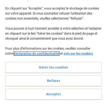
En cliquant sur "Accepter", vous acceptez le stockage de cookies
Pour retrouver les imprimantes listées et/ou les cartouches
précédemment achetées
Se connecter
sur votre appareil. Si vous souhaitez refuser l'utilisation des
cookies non essentiels, veuillez sélectionner "Refuser".
HP Deskjet 3052 A Cartouches Jet Encre
(15)
Vous pouvez à tout moment accéder à votre sélection et l'adapter
en cliquant sur le lien "Gérer les cookies" dans le pied de page et
Filtrer par
révoquer ainsi le consentement que vous avez donné.
Cadeau
gratuit
Pour plus d'informations sur les cookies, veuillez consulter
Cartouche jet d'encre HP 301 D'origine
notre
Déclaration de confidentialité
et
avis sur les cookies
N9J72AE Noir, cyan, magenta, jaune
Multipack 2 Unités
Gérer les cookies
Achetez Plus,
Dépensez Moins
€46,99
Multipack
À partir de 3 Multipacks
Refuser
€54,98 TVA incl.
En stock
Livraison 2-3 jours ouvrables
Quantité
Accepter