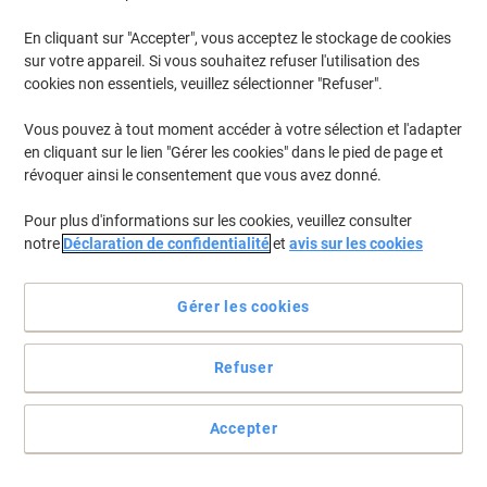
En cliquant sur "Accepter", vous acceptez le stockage de cookies
Pour retrouver les imprimantes listées et/ou les cartouches
précédemment achetées
Se connecter
sur votre appareil. Si vous souhaitez refuser l'utilisation des
cookies non essentiels, veuillez sélectionner "Refuser".
HP Deskjet 3059 A Cartouches Jet Encre
(15)
Vous pouvez à tout moment accéder à votre sélection et l'adapter
en cliquant sur le lien "Gérer les cookies" dans le pied de page et
Filtrer par
révoquer ainsi le consentement que vous avez donné.
Cadeau
gratuit
Pour plus d'informations sur les cookies, veuillez consulter
Cartouche jet d'encre HP 301 D'origine
notre
Déclaration de confidentialité
et
avis sur les cookies
N9J72AE Noir, cyan, magenta, jaune
Multipack 2 Unités
Gérer les cookies
Achetez Plus,
Dépensez Moins
€46,99
Multipack
À partir de 3 Multipacks
Refuser
€54,98 TVA incl.
En stock
Livraison 1-2 jours ouvrables
Quantité
Accepter