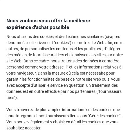
Passer
Passer
au
à
contenu
la
navigation
Nous voulons vous offrir la meilleure
expérience d'achat possible
Nous utilisons des cookies et des techniques similaires (ci-après
Page d'Accueil
Moteur de recherche d'encre et toner
dénommés collectivement "cookies") sur notre site Web afin, entre
autres, de personnaliser les contenus et les publicités ; d'intégrer
Trouvez rapidement les cartouches d'encre, toners ou
des médias de fournisseurs tiers et d'analyser les visites sur notre
les étiquettes pour votre imprimante.
site Web. Dans ce cadre, nous traitons des données à caractère
personnel comme votre adresse IP et les informations relatives à
votre navigateur. Dans la mesure où cela est nécessaire pour
Sélectionner la marque, la gamme et le modèle
garantir les fonctionnalités de base de notre site Web ou si vous
avez accepté d'utiliser le service en question, un traitement des
HP
données est en outre effectué par nos partenaires ("fournisseurs
tiers").
Deskjet
Vous trouverez de plus amples informations sur les cookies que
nous intégrons et nos fournisseurs tiers sous "Gérer les cookies".
HP Deskjet 3059 A
Vous pouvez également y choisir en détail les cookies que vous
souhaitez accepter.