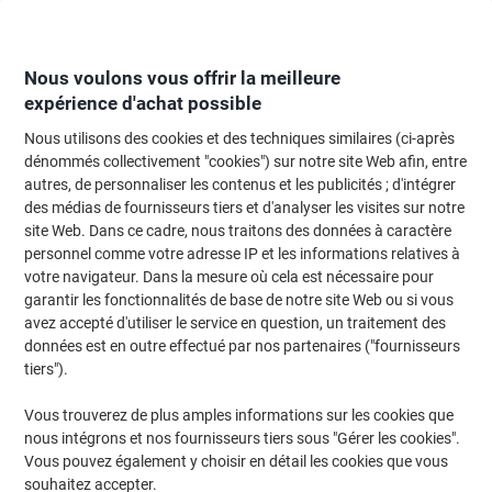
Passer
Passer
au
à
contenu
la
navigation
Nous voulons vous offrir la meilleure
expérience d'achat possible
Nous utilisons des cookies et des techniques similaires (ci-après
Page d'Accueil
Moteur de recherche d'encre et toner
dénommés collectivement "cookies") sur notre site Web afin, entre
autres, de personnaliser les contenus et les publicités ; d'intégrer
Trouvez rapidement les cartouches d'encre, toners ou
des médias de fournisseurs tiers et d'analyser les visites sur notre
les étiquettes pour votre imprimante.
site Web. Dans ce cadre, nous traitons des données à caractère
personnel comme votre adresse IP et les informations relatives à
votre navigateur. Dans la mesure où cela est nécessaire pour
Sélectionner la marque, la gamme et le modèle
garantir les fonctionnalités de base de notre site Web ou si vous
avez accepté d'utiliser le service en question, un traitement des
HP
données est en outre effectué par nos partenaires ("fournisseurs
tiers").
Deskjet
Vous trouverez de plus amples informations sur les cookies que
nous intégrons et nos fournisseurs tiers sous "Gérer les cookies".
HP DeskJet 3730
Vous pouvez également y choisir en détail les cookies que vous
souhaitez accepter.