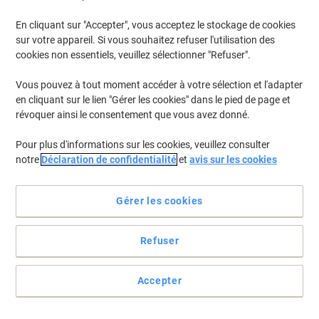
En cliquant sur "Accepter", vous acceptez le stockage de cookies
Pour retrouver les imprimantes listées et/ou les cartouches
précédemment achetées
Se connecter
sur votre appareil. Si vous souhaitez refuser l'utilisation des
cookies non essentiels, veuillez sélectionner "Refuser".
HP DeskJet 3730 Cartouches Jet Encre
(11)
Vous pouvez à tout moment accéder à votre sélection et l'adapter
en cliquant sur le lien "Gérer les cookies" dans le pied de page et
Filtrer par
révoquer ainsi le consentement que vous avez donné.
Cartouche jet d’encre HP 302/304
Pour plus d'informations sur les cookies, veuillez consulter
D'origine B82L1AE Noir, Cyan, Magenta,
notre
Déclaration de confidentialité
et
avis sur les cookies
Jaune 2 Unités
Achetez Plus,
Dépensez Moins
Gérer les cookies
€30,99
Paquet
À partir de 3 Paquets
€36,26 TVA incl.
Refuser
En stock
Livraison 1-2 jours ouvrables
Quantité
Accepter
Cartouche jet d’encre HP 302/304