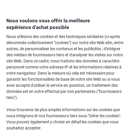
Passer
Passer
au
à
contenu
la
navigation
Nous voulons vous offrir la meilleure
expérience d'achat possible
Nous utilisons des cookies et des techniques similaires (ci-après
Page d'Accueil
Moteur de recherche d'encre et toner
dénommés collectivement "cookies") sur notre site Web afin, entre
autres, de personnaliser les contenus et les publicités ; d'intégrer
Trouvez rapidement les cartouches d'encre, toners ou
des médias de fournisseurs tiers et d'analyser les visites sur notre
les étiquettes pour votre imprimante.
site Web. Dans ce cadre, nous traitons des données à caractère
personnel comme votre adresse IP et les informations relatives à
votre navigateur. Dans la mesure où cela est nécessaire pour
Sélectionner la marque, la gamme et le modèle
garantir les fonctionnalités de base de notre site Web ou si vous
avez accepté d'utiliser le service en question, un traitement des
HP
données est en outre effectué par nos partenaires ("fournisseurs
tiers").
Deskjet
Vous trouverez de plus amples informations sur les cookies que
nous intégrons et nos fournisseurs tiers sous "Gérer les cookies".
HP Deskjet 3762
Vous pouvez également y choisir en détail les cookies que vous
souhaitez accepter.