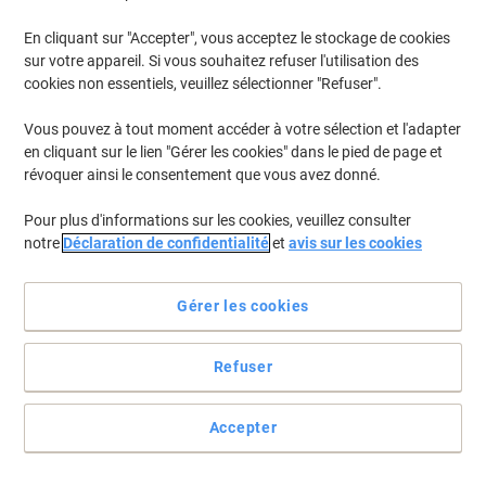
En cliquant sur "Accepter", vous acceptez le stockage de cookies
Pour retrouver les imprimantes listées et/ou les cartouches
précédemment achetées
Se connecter
sur votre appareil. Si vous souhaitez refuser l'utilisation des
cookies non essentiels, veuillez sélectionner "Refuser".
HP Deskjet 3762 Cartouches Jet Encre
(11)
Vous pouvez à tout moment accéder à votre sélection et l'adapter
en cliquant sur le lien "Gérer les cookies" dans le pied de page et
Filtrer par
révoquer ainsi le consentement que vous avez donné.
Cartouche jet d’encre HP 302/304
Pour plus d'informations sur les cookies, veuillez consulter
D'origine B82L1AE Noir, Cyan, Magenta,
notre
Déclaration de confidentialité
et
avis sur les cookies
Jaune 2 Unités
Achetez Plus,
Dépensez Moins
Gérer les cookies
€30,99
Paquet
À partir de 3 Paquets
€36,26 TVA incl.
Refuser
En stock
Livraison 2-3 jours ouvrables
Quantité
Accepter
Cartouche jet d’encre HP 302/304