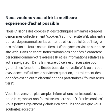
Passer
Passer
au
à
contenu
la
navigation
Nous voulons vous offrir la meilleure
expérience d'achat possible
Nous utilisons des cookies et des techniques similaires (ci-après
Page d'Accueil
Moteur de recherche d'encre et toner
dénommés collectivement "cookies") sur notre site Web afin, entre
autres, de personnaliser les contenus et les publicités ; d'intégrer
Trouvez rapidement les cartouches d'encre, toners ou
des médias de fournisseurs tiers et d'analyser les visites sur notre
les étiquettes pour votre imprimante.
site Web. Dans ce cadre, nous traitons des données à caractère
personnel comme votre adresse IP et les informations relatives à
votre navigateur. Dans la mesure où cela est nécessaire pour
Sélectionner la marque, la gamme et le modèle
garantir les fonctionnalités de base de notre site Web ou si vous
avez accepté d'utiliser le service en question, un traitement des
HP
données est en outre effectué par nos partenaires ("fournisseurs
tiers").
Deskjet
Vous trouverez de plus amples informations sur les cookies que
nous intégrons et nos fournisseurs tiers sous "Gérer les cookies".
HP Deskjet 6980 DT
Vous pouvez également y choisir en détail les cookies que vous
souhaitez accepter.