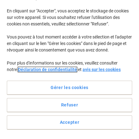
En cliquant sur "Accepter", vous acceptez le stockage de cookies
Pour retrouver les imprimantes listées et/ou les cartouches
précédemment achetées
Se connecter
sur votre appareil. Si vous souhaitez refuser l'utilisation des
cookies non essentiels, veuillez sélectionner "Refuser".
HP Deskjet 6980 DT Cartouches Jet Encre
(1)
Vous pouvez à tout moment accéder à votre sélection et l'adapter
en cliquant sur le lien "Gérer les cookies" dans le pied de page et
Filtrer par
révoquer ainsi le consentement que vous avez donné.
Cadeau
Marque propre
Duopack
gratuit
Pour plus d'informations sur les cookies, veuillez consulter
Cartouche jet d'encre Viking 339
notre
Déclaration de confidentialité
et
avis sur les cookies
Compatible HP 339 Noir C8767E 2
Unités
Gérer les cookies
Achetez Plus,
Dépensez Moins
€15,49
Duopack
À partir de 3 Duopacks
Refuser
€18,12 TVA incl.
En stock
Livraison 2-3 jours ouvrables
Quantité
Accepter