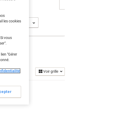
nos
il les cookies
710 C
 Si vous
ser".
lien "Gérer
re
donné.
(2)
fidentialité
Voir grille
cepter