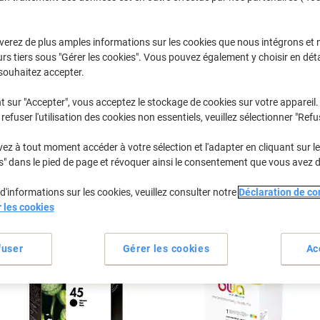
Sélectionner la marque, la gamme et le modèle
verez de plus amples informations sur les cookies que nous intégrons et 
rs tiers sous "Gérer les cookies". Vous pouvez également y choisir en déta
Deskjet
HP Deskjet 
souhaitez accepter.
t sur "Accepter", vous acceptez le stockage de cookies sur votre appareil.
refuser l'utilisation des cookies non essentiels, veuillez sélectionner "Refu
/ou les cartouches précédemment achetées
Se connecter
z à tout moment accéder à votre sélection et l'adapter en cliquant sur le 
HP Deskjet 710 C Cartouches Jet Enc
s" dans le pied de page et révoquer ainsi le consentement que vous avez 
d'informations sur les cookies, veuillez consulter notre
Déclaration de con
rier par :
r les cookies
fuser
Gérer les cookies
Ac