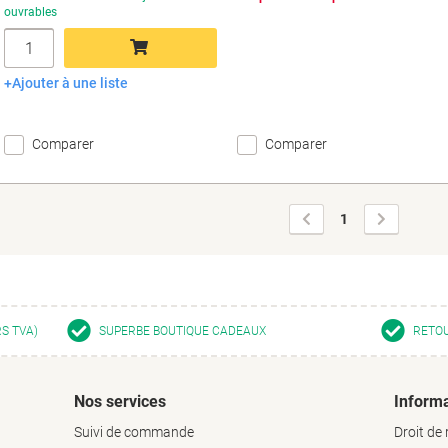
ouvrables
Quantité
Ajouter à une liste
Ajouter au panier
Comparer
Comparer
Page
Page
1
précédente
suivante
RS TVA)
SUPERBE BOUTIQUE CADEAUX
RETOU
Nos services
Informa
Suivi de commande
Droit de 