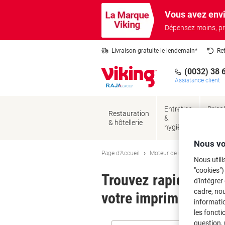
Passer
Passer
Vous avez envi
au
à
contenu
la
Dépensez moins, pr
navigation
Livraison gratuite le lendemain*
Re
(0032) 38 
Assistance client
Entretien
Brico
Restauration
&
&
& hôtellerie
hygiène
sécur
Nous vo
Page d'Accueil
Moteur de recherche d'encre
Nous utili
"cookies")
Trouvez rapidement l
d'intégrer
cadre, no
votre imprimante.
informatio
les foncti
question, 