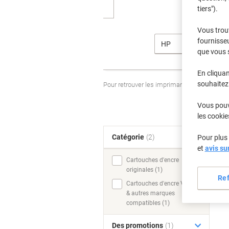
tiers").
Vous trou
fournisseu
HP
que vous 
En cliquan
souhaitez 
Pour retrouver les imprimantes listées et
Vous pouve
les cookie
Catégorie
(2)
Pour plus 
T
et
avis su
Cartouches d'encre
originales (1)
Re
Cartouches d'encre Viking
& autres marques
compatibles (1)
Des promotions
(1)