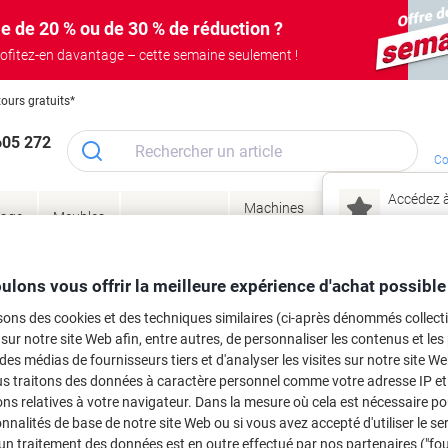
e de 20 % ou de 30 % de réduction ?
ofitez-en davantage – cette semaine seulement !
tours gratuits*
605 272
Co
Accédez à
Machines
Papie
lage
Meubles
Encres
– connec
Réunion &
de bureau
enve
de
&
présentation
&
&
ité
bureau
toner
technologie
emba
Mon
ulons vous offrir la meilleure expérience d'achat possible
Nouveau chez Vik
 et toner
sons des cookies et des techniques similaires (ci-après dénommés collec
ma
 sur notre site Web afin, entre autres, de personnaliser les contenus et les p
es cartouches d'encre, toners ou les
 des médias de fournisseurs tiers et d'analyser les visites sur notre site W
us traitons des données à caractère personnel comme votre adresse IP et 
ns relatives à votre navigateur. Dans la mesure où cela est nécessaire po
onnalités de base de notre site Web ou si vous avez accepté d'utiliser le se
un traitement des données est en outre effectué par nos partenaires ("fo