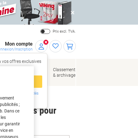
Close
Prix excl. TVA.
Mon compte
nnexion/Inscription
 vos offres exclusives
r,
tez‑vous
loppes
Fournitures
Classement
de bureau
& archivage
llage
 compte
ing ?
Inscrivez-vous dès
tivement
intenant
ublicités ;
 étiquettes pour
eb. Dans ce
les
ur garantir
rvice en
urnisseurs