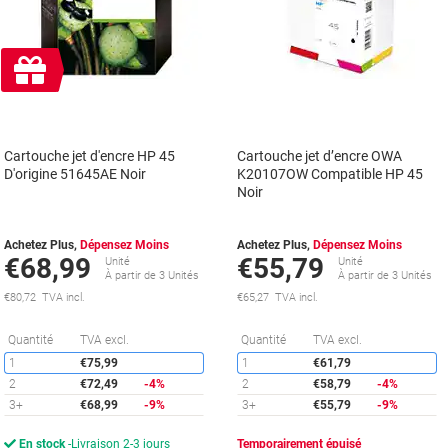
Cadeau
gratuit
Cartouche jet d'encre HP 45
Cartouche jet d’encre OWA
D'origine 51645AE Noir
K20107OW Compatible HP 45
Noir
Achetez Plus,
Dépensez Moins
Achetez Plus,
Dépensez Moins
€68,99
€55,79
Unité
Unité
À partir de 3 Unités
À partir de 3 Unités
€80,72 TVA incl.
€65,27 TVA incl.
Économies
É
Quantité
TVA excl.
Quantité
TVA excl.
1
€75,99
1
€61,79
2
€72,49
-4%
2
€58,79
-4%
3+
€68,99
-9%
3+
€55,79
-9%
En stock
Livraison 2-3 jours
Temporairement épuisé