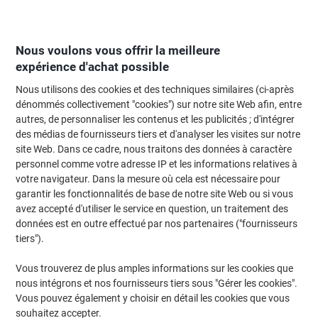
Passer
Passer
au
à
contenu
la
navigation
Nous voulons vous offrir la meilleure
expérience d'achat possible
Nous utilisons des cookies et des techniques similaires (ci-après
Page d'Accueil
Moteur de recherche d'encre et toner
dénommés collectivement "cookies") sur notre site Web afin, entre
autres, de personnaliser les contenus et les publicités ; d'intégrer
Trouvez rapidement les cartouches d'encre, toners ou
des médias de fournisseurs tiers et d'analyser les visites sur notre
les étiquettes pour votre imprimante.
site Web. Dans ce cadre, nous traitons des données à caractère
personnel comme votre adresse IP et les informations relatives à
votre navigateur. Dans la mesure où cela est nécessaire pour
Sélectionner la marque, la gamme et le modèle
garantir les fonctionnalités de base de notre site Web ou si vous
avez accepté d'utiliser le service en question, un traitement des
HP
données est en outre effectué par nos partenaires ("fournisseurs
tiers").
Deskjet
Vous trouverez de plus amples informations sur les cookies que
nous intégrons et nos fournisseurs tiers sous "Gérer les cookies".
HP Deskjet 895 C
Vous pouvez également y choisir en détail les cookies que vous
souhaitez accepter.