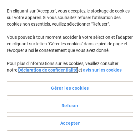
En cliquant sur "Accepter", vous acceptez le stockage de cookies
Pour retrouver les imprimantes listées et/ou les cartouches
précédemment achetées
Se connecter
sur votre appareil. Si vous souhaitez refuser l'utilisation des
cookies non essentiels, veuillez sélectionner "Refuser".
HP Deskjet 895 C Cartouches Jet Encre
(2)
Vous pouvez à tout moment accéder à votre sélection et l'adapter
en cliquant sur le lien "Gérer les cookies" dans le pied de page et
Filtrer par
révoquer ainsi le consentement que vous avez donné.
Cadeau
gratuit
Pour plus d'informations sur les cookies, veuillez consulter
Cartouche jet d'encre HP 45 D'origine
notre
Déclaration de confidentialité
et
avis sur les cookies
51645AE Noir
Achetez Plus,
Dépensez Moins
Gérer les cookies
€68,99
Unité
À partir de 3 Unités
€80,72 TVA incl.
Refuser
En stock
Livraison 2-3 jours ouvrables
Quantité
Accepter
Cartouche jet d’encre OWA K20107OW