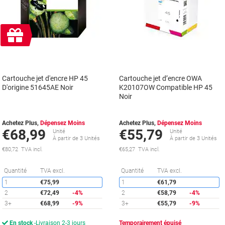
Cadeau
gratuit
Cartouche jet d'encre HP 45
Cartouche jet d’encre OWA
D'origine 51645AE Noir
K20107OW Compatible HP 45
Noir
Achetez Plus,
Dépensez Moins
Achetez Plus,
Dépensez Moins
€68,99
€55,79
Unité
Unité
À partir de 3 Unités
À partir de 3 Unités
€80,72 TVA incl.
€65,27 TVA incl.
Économies
É
Quantité
TVA excl.
Quantité
TVA excl.
1
€75,99
1
€61,79
2
€72,49
-4%
2
€58,79
-4%
3+
€68,99
-9%
3+
€55,79
-9%
En stock
Livraison 2-3 jours
Temporairement épuisé