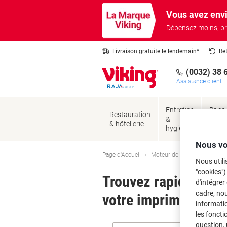
Passer
Passer
Vous avez envi
au
à
contenu
la
Dépensez moins, pr
navigation
Livraison gratuite le lendemain*
Re
(0032) 38 
Assistance client
Entretien
Brico
Restauration
&
&
& hôtellerie
hygiène
sécur
Nous vo
Page d'Accueil
Moteur de recherche d'encre
Nous utili
"cookies")
Trouvez rapidement l
d'intégrer
cadre, no
votre imprimante.
informatio
les foncti
question, 