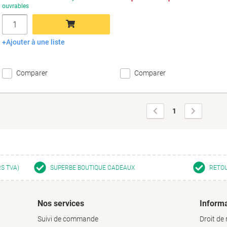
ouvrables
Quantité
Ajouter à une liste
Ajouter au panier
Comparer
Comparer
Page
Page
1
précédente
suivante
RS TVA)
SUPERBE BOUTIQUE CADEAUX
RETOU
Nos services
Informa
Suivi de commande
Droit de 