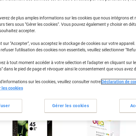
Sélectionner la marque, la gamme et le modèle
verez de plus amples informations sur les cookies que nous intégrons et 
rs tiers sous "Gérer les cookies". Vous pouvez également y choisir en déta
Deskjet
HP Deskjet 
souhaitez accepter.
t sur "Accepter", vous acceptez le stockage de cookies sur votre appareil.
refuser l'utilisation des cookies non essentiels, veuillez sélectionner "Refu
/ou les cartouches précédemment achetées
Se connecter
z à tout moment accéder à votre sélection et l'adapter en cliquant sur le 
HP Deskjet 970 CXI Cartouches Jet E
s" dans le pied de page et révoquer ainsi le consentement que vous avez 
d'informations sur les cookies, veuillez consulter notre
Déclaration de con
rier par :
r les cookies
fuser
Gérer les cookies
Ac