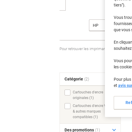
tiers").
Vous trou
fournisseu
HP
que vous 
En cliquan
souhaitez 
Pour retrouver les imprimantes listées et
Vous pouve
les cookie
Catégorie
(2)
Pour plus 
T
et
avis su
Cartouches d'encre
originales (1)
Re
Cartouches d'encre Viking
& autres marques
compatibles (1)
Des promotions
(1)