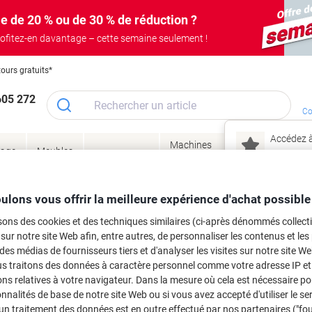
e de 20 % ou de 30 % de réduction ?
ofitez-en davantage – cette semaine seulement !
tours gratuits*
605 272
Co
Accédez à
Machines
Papie
lage
Meubles
Encres
– connec
Réunion &
de bureau
enve
de
&
présentation
&
&
ité
bureau
toner
technologie
emba
Mon
ulons vous offrir la meilleure expérience d'achat possible
Nouveau chez Vik
 et toner
sons des cookies et des techniques similaires (ci-après dénommés collec
ma
 sur notre site Web afin, entre autres, de personnaliser les contenus et les p
es cartouches d'encre, toners ou les
 des médias de fournisseurs tiers et d'analyser les visites sur notre site W
us traitons des données à caractère personnel comme votre adresse IP et 
ns relatives à votre navigateur. Dans la mesure où cela est nécessaire po
onnalités de base de notre site Web ou si vous avez accepté d'utiliser le se
un traitement des données est en outre effectué par nos partenaires ("fo