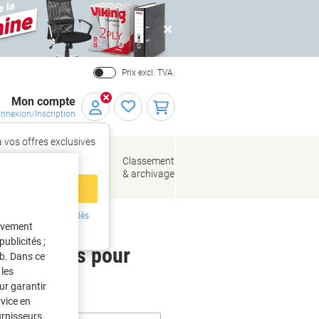
Close
Prix excl. TVA.
Mon compte
nnexion/Inscription
 vos offres exclusives
r,
tez‑vous
loppes
Fournitures
Classement
de bureau
& archivage
llage
 compte
ing ?
Inscrivez-vous dès
tivement
intenant
ublicités ;
 étiquettes pour
eb. Dans ce
les
ur garantir
rvice en
urnisseurs