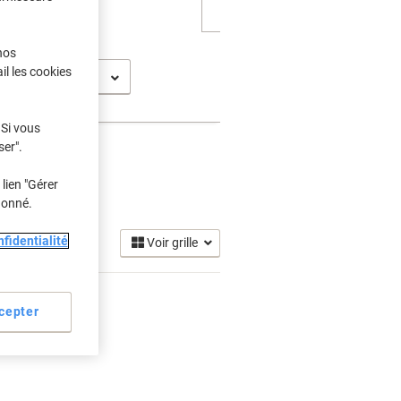
nos
il les cookies
970 CXI
 Si vous
ser".
lien "Gérer
ncre
donné.
(2)
fidentialité
Voir grille
cepter