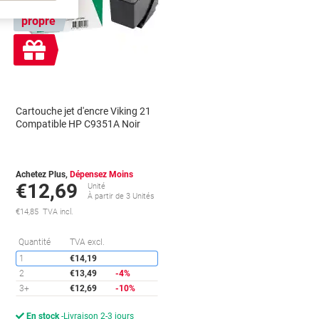
Marque
propre
Cadeau
gratuit
Cartouche jet d'encre Viking 21
Compatible HP C9351A Noir
Achetez Plus,
Dépensez Moins
€12,69
Unité
À partir de 3 Unités
€14,85 TVA incl.
conomies
Économies
Quantité
TVA excl.
1
€14,19
2
€13,49
-4%
3+
€12,69
-10%
En stock
Livraison 2-3 jours