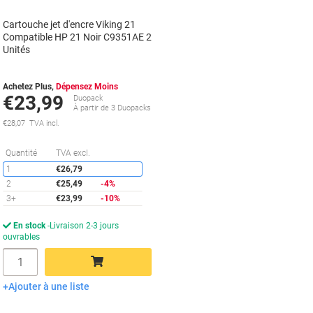
Cartouche jet d'encre Viking 21
Compatible HP 21 Noir C9351AE 2
Unités
Achetez Plus,
Dépensez Moins
€23,99
Duopack
À partir de 3 Duopacks
€28,07 TVA incl.
Économies
Quantité
TVA excl.
1
€26,79
2
€25,49
-4%
3+
€23,99
-10%
En stock
Livraison 2-3 jours
ouvrables
Quantité
Ajouter à une liste
Ajouter au panier