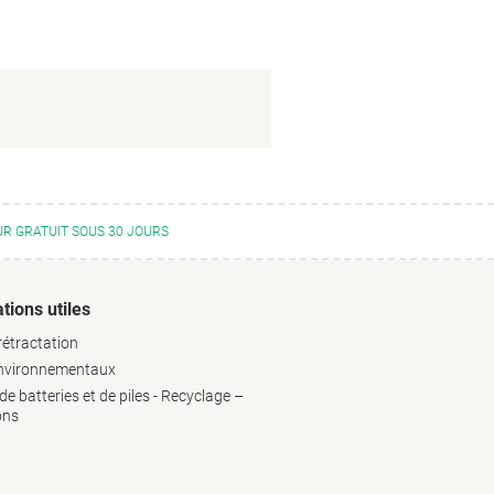
R GRATUIT SOUS 30 JOURS
tions utiles
rétractation
environnementaux
e batteries et de piles - Recyclage –
ons