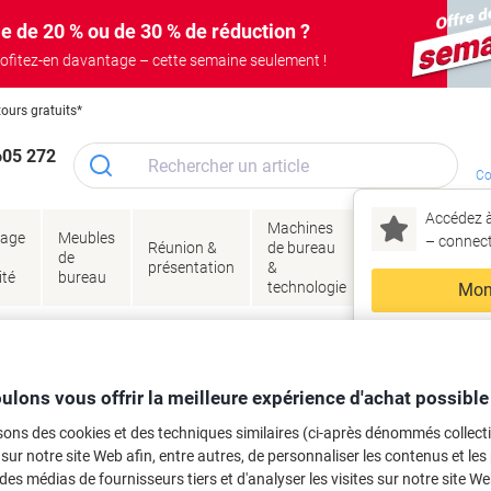
e de 20 % ou de 30 % de réduction ?
ofitez-en davantage – cette semaine seulement !
tours gratuits*
605 272
Co
Accédez à
Machines
Papie
lage
Meubles
Encres
– connec
Réunion &
de bureau
enve
de
&
présentation
&
&
ité
bureau
toner
technologie
emba
Mon
Nouveau chez Vik
 et toner
ma
es cartouches d'encre, toners ou les
ulons vous offrir la meilleure expérience d'achat possible
sons des cookies et des techniques similaires (ci-après dénommés collec
 sur notre site Web afin, entre autres, de personnaliser les contenus et les p
 des médias de fournisseurs tiers et d'analyser les visites sur notre site W