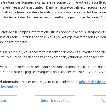
us traitons des données à caractère personnel comme votre adresse IP et 
Sélectionner la marque, la gamme et le modèle
ns relatives à votre navigateur. Dans la mesure où cela est nécessaire po
onnalités de base de notre site Web ou si vous avez accepté d'utiliser le se
un traitement des données est en outre effectué par nos partenaires ("fo
Deskjet D
HP Deskjet 
verez de plus amples informations sur les cookies que nous intégrons et 
rs tiers sous "Gérer les cookies". Vous pouvez également y choisir en déta
/ou les cartouches précédemment achetées
Se connecter
souhaitez accepter.
HP Deskjet D 1341 Cartouches Jet En
t sur "Accepter", vous acceptez le stockage de cookies sur votre appareil.
refuser l'utilisation des cookies non essentiels, veuillez sélectionner "Refu
rier par :
z à tout moment accéder à votre sélection et l'adapter en cliquant sur le 
s" dans le pied de page et révoquer ainsi le consentement que vous avez 
d'informations sur les cookies, veuillez consulter notre
Déclaration de con
r les cookies
fuser
Gérer les cookies
Ac