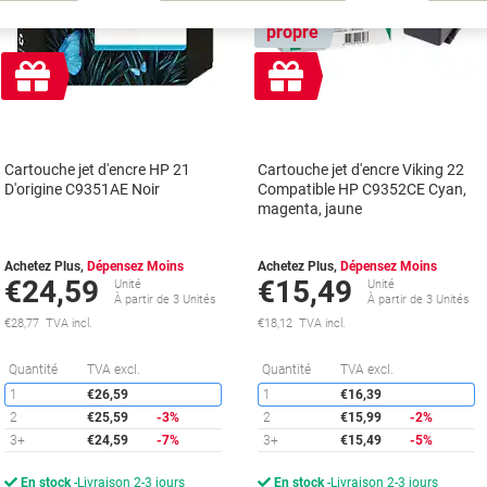
Marque
propre
Cadeau
Cadeau
gratuit
gratuit
Cartouche jet d'encre HP 21
Cartouche jet d'encre Viking 22
D'origine C9351AE Noir
Compatible HP C9352CE Cyan,
magenta, jaune
Achetez Plus,
Dépensez Moins
Achetez Plus,
Dépensez Moins
€24,59
€15,49
Unité
Unité
À partir de 3 Unités
À partir de 3 Unités
€28,77 TVA incl.
€18,12 TVA incl.
Économies
É
Quantité
TVA excl.
Quantité
TVA excl.
1
€26,59
1
€16,39
2
€25,59
-3%
2
€15,99
-2%
3+
€24,59
-7%
3+
€15,49
-5%
En stock
Livraison 2-3 jours
En stock
Livraison 2-3 jours