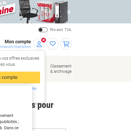
Close
Prix excl. TVA.
Mon compte
nnexion/Inscription
 vos offres exclusives
r,
tez‑vous
loppes
Fournitures
Classement
de bureau
& archivage
llage
 compte
ing ?
Inscrivez-vous dès
intenant
 étiquettes pour
tivement
ublicités ;
eb. Dans ce