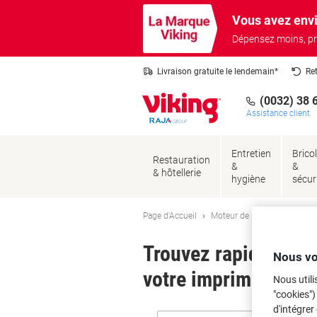
Passer
Passer
Vous avez envi
au
à
contenu
la
Dépensez moins, pr
navigation
Livraison gratuite le lendemain*
Re
(0032) 38 
Assistance client
Entretien
Brico
Restauration
&
&
& hôtellerie
hygiène
sécur
Page d'Accueil
Moteur de recherche d'encre
Trouvez rapidement l
Nous vo
votre imprimante.
Nous utili
"cookies")
d'intégrer