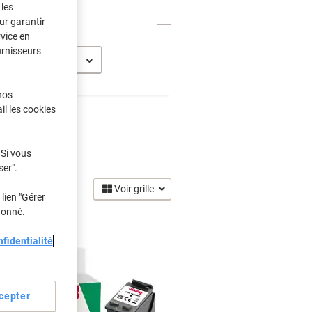
les
ur garantir
rvice en
urnisseurs
D 1341
nos
il les cookies
cre
 Si vous
(4)
ser".
Voir grille
lien "Gérer
donné.
fidentialité
cepter