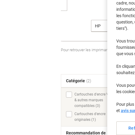
cadre, no
informatio
les foncti
question, 
HP
tiers").
Vous trou
fournisseu
Pour retrouver les imprimantes listées et
que vous 
En cliquan
souhaitez 
Catégorie
(2)
T
Vous pouve
les cookie
Cartouches d'encre Viking
& autres marques
Pour plus 
compatibles (3)
et
avis su
Cartouches d'encre
originales (1)
Re
Recommandation de