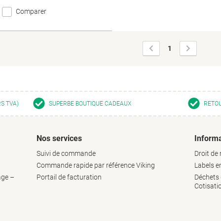
Comparer
Page
Page
1
précédente
suivante
RS TVA)
SUPERBE BOUTIQUE CADEAUX
RETOU
Nos services
Informa
Suivi de commande
Droit de 
Commande rapide par référence Viking
Labels 
age –
Portail de facturation
Déchets d
Cotisati