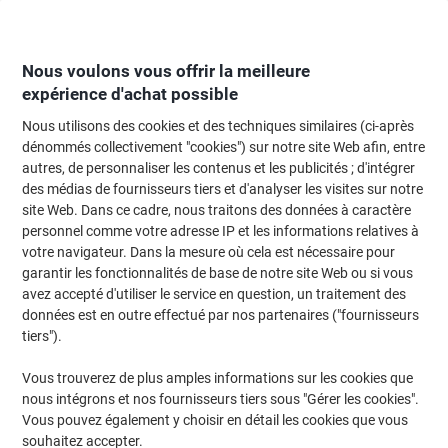
Passer
Passer
au
à
contenu
la
navigation
Nous voulons vous offrir la meilleure
expérience d'achat possible
Nous utilisons des cookies et des techniques similaires (ci-après
Page d'Accueil
Moteur de recherche d'encre et toner
dénommés collectivement "cookies") sur notre site Web afin, entre
autres, de personnaliser les contenus et les publicités ; d'intégrer
Trouvez rapidement les cartouches d'encre, toners ou
des médias de fournisseurs tiers et d'analyser les visites sur notre
les étiquettes pour votre imprimante.
site Web. Dans ce cadre, nous traitons des données à caractère
personnel comme votre adresse IP et les informations relatives à
votre navigateur. Dans la mesure où cela est nécessaire pour
Sélectionner la marque, la gamme et le modèle
garantir les fonctionnalités de base de notre site Web ou si vous
avez accepté d'utiliser le service en question, un traitement des
HP
données est en outre effectué par nos partenaires ("fournisseurs
tiers").
Deskjet F
Vous trouverez de plus amples informations sur les cookies que
nous intégrons et nos fournisseurs tiers sous "Gérer les cookies".
HP Deskjet F 2420
Vous pouvez également y choisir en détail les cookies que vous
souhaitez accepter.