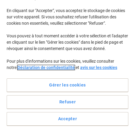
En cliquant sur "Accepter", vous acceptez le stockage de cookies
Pour retrouver les imprimantes listées et/ou les cartouches
précédemment achetées
Se connecter
sur votre appareil. Si vous souhaitez refuser l'utilisation des
cookies non essentiels, veuillez sélectionner "Refuser".
HP Deskjet F 2420 Cartouches Jet Encre
(4)
Vous pouvez à tout moment accéder à votre sélection et l'adapter
en cliquant sur le lien "Gérer les cookies" dans le pied de page et
Filtrer par
révoquer ainsi le consentement que vous avez donné.
Cadeau
Multipack
gratuit
Pour plus d'informations sur les cookies, veuillez consulter
Cartouche jet d'encre HP 300 D'origine
notre
Déclaration de confidentialité
et
avis sur les cookies
CN637EE Noir, cyan, magenta, jaune
Multipack 2 Unités
Gérer les cookies
Achetez Plus,
Dépensez Moins
€54,99
Multipack
À partir de 3 Multipacks
Refuser
€64,34 TVA incl.
En stock
Livraison 2-3 jours ouvrables
Quantité
Accepter