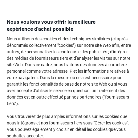
Passer
Passer
au
à
contenu
la
navigation
Nous voulons vous offrir la meilleure
expérience d'achat possible
Nous utilisons des cookies et des techniques similaires (ci-après
Page d'Accueil
Moteur de recherche d'encre et toner
dénommés collectivement "cookies") sur notre site Web afin, entre
autres, de personnaliser les contenus et les publicités ; d'intégrer
Trouvez rapidement les cartouches d'encre, toners ou
des médias de fournisseurs tiers et d'analyser les visites sur notre
les étiquettes pour votre imprimante.
site Web. Dans ce cadre, nous traitons des données à caractère
personnel comme votre adresse IP et les informations relatives à
votre navigateur. Dans la mesure où cela est nécessaire pour
Sélectionner la marque, la gamme et le modèle
garantir les fonctionnalités de base de notre site Web ou si vous
avez accepté d'utiliser le service en question, un traitement des
HP
données est en outre effectué par nos partenaires ("fournisseurs
tiers").
Deskjet F
Vous trouverez de plus amples informations sur les cookies que
nous intégrons et nos fournisseurs tiers sous "Gérer les cookies".
HP Deskjet F 2423
Vous pouvez également y choisir en détail les cookies que vous
souhaitez accepter.