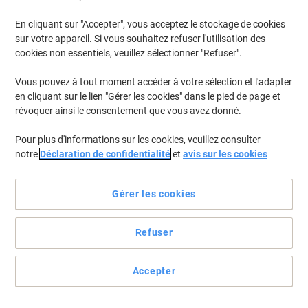
En cliquant sur "Accepter", vous acceptez le stockage de cookies
Pour retrouver les imprimantes listées et/ou les cartouches
précédemment achetées
Se connecter
sur votre appareil. Si vous souhaitez refuser l'utilisation des
cookies non essentiels, veuillez sélectionner "Refuser".
HP Deskjet F 2423 Cartouches Jet Encre
(4)
Vous pouvez à tout moment accéder à votre sélection et l'adapter
en cliquant sur le lien "Gérer les cookies" dans le pied de page et
Filtrer par
révoquer ainsi le consentement que vous avez donné.
Cadeau
Multipack
gratuit
Pour plus d'informations sur les cookies, veuillez consulter
Cartouche jet d'encre HP 300 D'origine
notre
Déclaration de confidentialité
et
avis sur les cookies
CN637EE Noir, cyan, magenta, jaune
Multipack 2 Unités
Gérer les cookies
Achetez Plus,
Dépensez Moins
€54,99
Multipack
À partir de 3 Multipacks
Refuser
€64,34 TVA incl.
En stock
Livraison 1-2 jours ouvrables
Quantité
Accepter