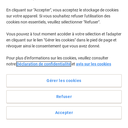
En cliquant sur "Accepter", vous acceptez le stockage de cookies
Pour retrouver les imprimantes listées et/ou les cartouches
précédemment achetées
Se connecter
sur votre appareil. Si vous souhaitez refuser l'utilisation des
cookies non essentiels, veuillez sélectionner "Refuser".
HP Deskjet F 4292 Cartouches Jet Encre
(4)
Vous pouvez à tout moment accéder à votre sélection et l'adapter
en cliquant sur le lien "Gérer les cookies" dans le pied de page et
Filtrer par
révoquer ainsi le consentement que vous avez donné.
Cadeau
Multipack
gratuit
Pour plus d'informations sur les cookies, veuillez consulter
Cartouche jet d'encre HP 300 D'origine
notre
Déclaration de confidentialité
et
avis sur les cookies
CN637EE Noir, cyan, magenta, jaune
Multipack 2 Unités
Gérer les cookies
Achetez Plus,
Dépensez Moins
€54,99
Multipack
À partir de 3 Multipacks
Refuser
€64,34 TVA incl.
En stock
Livraison 2-3 jours ouvrables
Quantité
Accepter