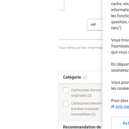
cadre, no
informatio
les foncti
question, 
HP
tiers").
Vous trou
fournisseu
Pour retrouver les imprimantes listées et
que vous 
En cliquan
souhaitez 
Catégorie
(2)
T
Vous pouve
les cookie
Cartouches d'encre
originales (2)
Pour plus 
Cartouches d'encre Viking
et
avis su
& autres marques
compatibles (2)
Re
Recommandation de