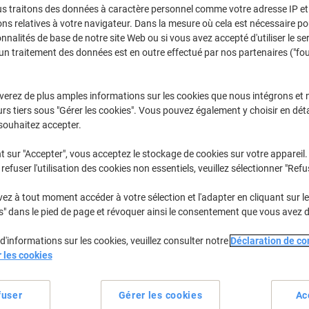
Sélectionner la marque, la gamme et le modèle
us traitons des données à caractère personnel comme votre adresse IP et 
ns relatives à votre navigateur. Dans la mesure où cela est nécessaire po
onnalités de base de notre site Web ou si vous avez accepté d'utiliser le se
un traitement des données est en outre effectué par nos partenaires ("fo
Envy
HP Envy 10
verez de plus amples informations sur les cookies que nous intégrons et 
rs tiers sous "Gérer les cookies". Vous pouvez également y choisir en déta
/ou les cartouches précédemment achetées
Se connecter
souhaitez accepter.
HP Envy 100 E Cartouches Jet Encre
t sur "Accepter", vous acceptez le stockage de cookies sur votre appareil.
(4
refuser l'utilisation des cookies non essentiels, veuillez sélectionner "Refu
rier par :
z à tout moment accéder à votre sélection et l'adapter en cliquant sur le 
s" dans le pied de page et révoquer ainsi le consentement que vous avez 
d'informations sur les cookies, veuillez consulter notre
Déclaration de con
r les cookies
fuser
Gérer les cookies
Ac