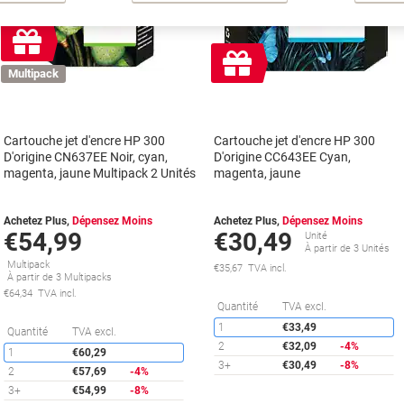
Cadeau
gratuit
Cadeau
Multipack
gratuit
Cartouche jet d'encre HP 300
Cartouche jet d'encre HP 300
D'origine CN637EE Noir, cyan,
D'origine CC643EE Cyan,
magenta, jaune Multipack 2 Unités
magenta, jaune
Achetez Plus,
Dépensez Moins
Achetez Plus,
Dépensez Moins
€54,99
€30,49
Unité
À partir de 3 Unités
Multipack
€35,67 TVA incl.
À partir de 3 Multipacks
€64,34 TVA incl.
É
Quantité
TVA excl.
1
€33,49
Économies
Quantité
TVA excl.
2
€32,09
-4%
1
€60,29
3+
€30,49
-8%
2
€57,69
-4%
3+
€54,99
-8%