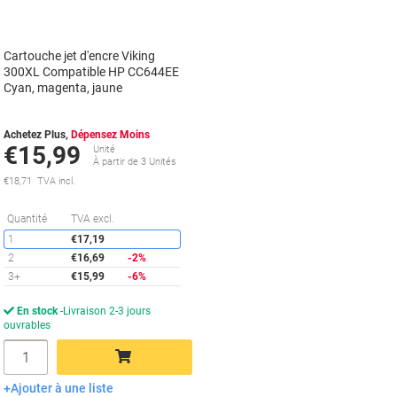
Cartouche jet d'encre Viking
300XL Compatible HP CC644EE
Cyan, magenta, jaune
Achetez Plus,
Dépensez Moins
€15,99
Unité
À partir de 3 Unités
€18,71 TVA incl.
Économies
Quantité
TVA excl.
1
€17,19
2
€16,69
-2%
3+
€15,99
-6%
En stock
Livraison 2-3 jours
ouvrables
Quantité
Ajouter à une liste
Ajouter au panier