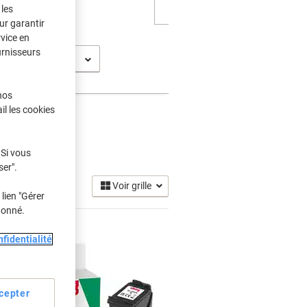
les
ur garantir
rvice en
urnisseurs
0 E
nos
il les cookies
 Si vous
)
ser".
Voir grille
lien "Gérer
donné.
fidentialité
cepter