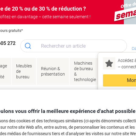
e de 20 % ou de 30 % de réduction ?
ofitez-en davantage – cette semaine seulement !
tours gratuits*
605 272
Co
Accédez à
Machines
Papie
lage
Meubles
Encres
– connec
Réunion &
de bureau
enve
de
&
présentation
&
&
ité
bureau
toner
technologie
emba
Mon
Nouveau chez Vik
 et toner
ma
es cartouches d'encre, toners ou les
ulons vous offrir la meilleure expérience d'achat possible
sons des cookies et des techniques similaires (ci-après dénommés collec
 sur notre site Web afin, entre autres, de personnaliser les contenus et les p
 des médias de fournisseurs tiers et d'analyser les visites sur notre site W