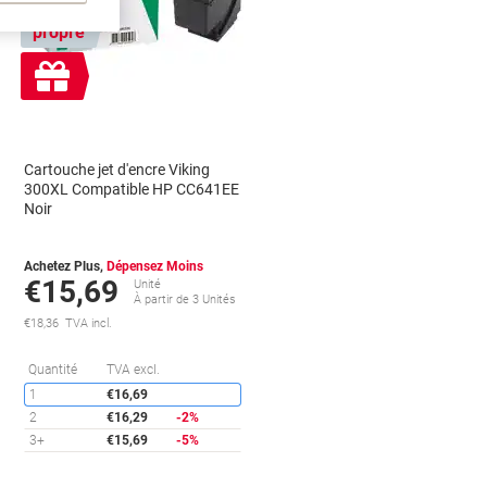
Marque
propre
Cadeau
gratuit
Cartouche jet d'encre Viking
300XL Compatible HP CC641EE
Noir
Achetez Plus,
Dépensez Moins
€15,69
Unité
À partir de 3 Unités
€18,36 TVA incl.
conomies
Économies
Quantité
TVA excl.
1
€16,69
2
€16,29
-2%
3+
€15,69
-5%