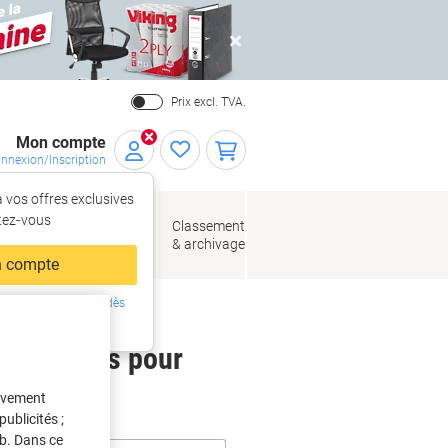
Close
Prix excl. TVA.
Mon compte
nnexion/Inscription
 vos offres exclusives
r,
tez‑vous
loppes
Fournitures
Classement
de bureau
& archivage
llage
 compte
ing ?
Inscrivez-vous dès
intenant
 étiquettes pour
tivement
ublicités ;
eb. Dans ce