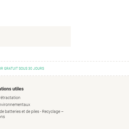
R GRATUIT SOUS 30 JOURS
tions utiles
rétractation
environnementaux
e batteries et de piles - Recyclage –
ons