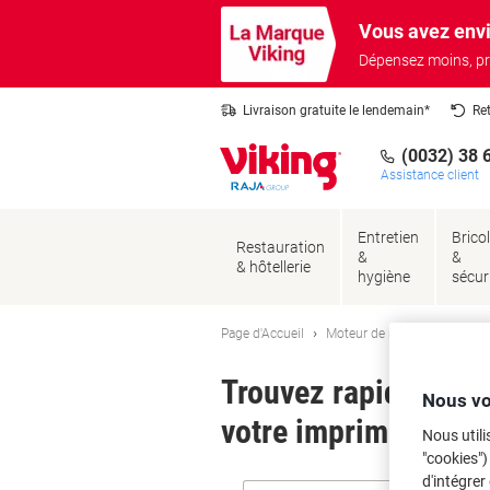
Passer
Passer
Vous avez envi
au
à
contenu
la
Dépensez moins, pr
navigation
Livraison gratuite le lendemain*
Re
(0032) 38 
Assistance client
Entretien
Brico
Restauration
&
&
& hôtellerie
hygiène
sécur
Page d'Accueil
Moteur de recherche d'encre
Trouvez rapidement l
Nous vo
votre imprimante.
Nous utili
"cookies")
d'intégrer