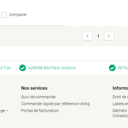
Comparer
Page
Page
1
précédente
suivante
RS TVA)
SUPERBE BOUTIQUE CADEAUX
RETOU
Nos services
Informa
Suivi de commande
Droit de 
Commande rapide par référence Viking
Labels 
age –
Portail de facturation
Déchets d
Cotisati