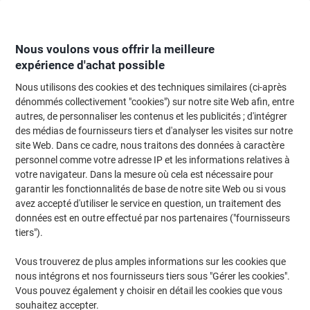
Passer
Passer
au
à
contenu
la
navigation
Nous voulons vous offrir la meilleure
expérience d'achat possible
Nous utilisons des cookies et des techniques similaires (ci-après
Page d'Accueil
Moteur de recherche d'encre et toner
dénommés collectivement "cookies") sur notre site Web afin, entre
autres, de personnaliser les contenus et les publicités ; d'intégrer
Trouvez rapidement les cartouches d'encre, toners ou
des médias de fournisseurs tiers et d'analyser les visites sur notre
les étiquettes pour votre imprimante.
site Web. Dans ce cadre, nous traitons des données à caractère
personnel comme votre adresse IP et les informations relatives à
votre navigateur. Dans la mesure où cela est nécessaire pour
Sélectionner la marque, la gamme et le modèle
garantir les fonctionnalités de base de notre site Web ou si vous
avez accepté d'utiliser le service en question, un traitement des
HP
données est en outre effectué par nos partenaires ("fournisseurs
tiers").
Envy
Vous trouverez de plus amples informations sur les cookies que
nous intégrons et nos fournisseurs tiers sous "Gérer les cookies".
HP Envy 114
Vous pouvez également y choisir en détail les cookies que vous
souhaitez accepter.