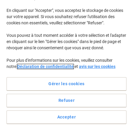
En cliquant sur "Accepter", vous acceptez le stockage de cookies
Pour retrouver les imprimantes listées et/ou les cartouches
précédemment achetées
Se connecter
sur votre appareil. Si vous souhaitez refuser l'utilisation des
cookies non essentiels, veuillez sélectionner "Refuser".
HP Envy 114 Cartouches Jet Encre
(4)
Vous pouvez à tout moment accéder à votre sélection et l'adapter
en cliquant sur le lien "Gérer les cookies" dans le pied de page et
Filtrer par
révoquer ainsi le consentement que vous avez donné.
Cadeau
Multipack
gratuit
Pour plus d'informations sur les cookies, veuillez consulter
Cartouche jet d'encre HP 300 D'origine
notre
Déclaration de confidentialité
et
avis sur les cookies
CN637EE Noir, cyan, magenta, jaune
Multipack 2 Unités
Gérer les cookies
Achetez Plus,
Dépensez Moins
€54,99
Multipack
À partir de 3 Multipacks
Refuser
€64,34 TVA incl.
En stock
Livraison 2-3 jours ouvrables
Quantité
Accepter