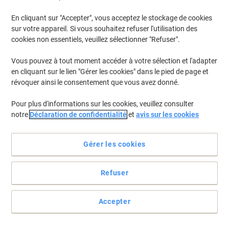
En cliquant sur "Accepter", vous acceptez le stockage de cookies
Pour retrouver les imprimantes listées et/ou les cartouches
précédemment achetées
Se connecter
sur votre appareil. Si vous souhaitez refuser l'utilisation des
cookies non essentiels, veuillez sélectionner "Refuser".
HP Envy 114 E AIO Cartouches Jet Encre
(4)
Vous pouvez à tout moment accéder à votre sélection et l'adapter
en cliquant sur le lien "Gérer les cookies" dans le pied de page et
Filtrer par
révoquer ainsi le consentement que vous avez donné.
Cadeau
Multipack
gratuit
Pour plus d'informations sur les cookies, veuillez consulter
Cartouche jet d'encre HP 300 D'origine
notre
Déclaration de confidentialité
et
avis sur les cookies
CN637EE Noir, cyan, magenta, jaune
Multipack 2 Unités
Gérer les cookies
Achetez Plus,
Dépensez Moins
€54,99
Multipack
À partir de 3 Multipacks
Refuser
€64,34 TVA incl.
En stock
Livraison 1-2 jours ouvrables
Quantité
Accepter