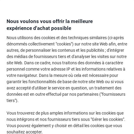
Passer
Passer
au
à
contenu
la
navigation
Nous voulons vous offrir la meilleure
expérience d'achat possible
Nous utilisons des cookies et des techniques similaires (ci-après
Page d'Accueil
Moteur de recherche d'encre et toner
dénommés collectivement "cookies") sur notre site Web afin, entre
autres, de personnaliser les contenus et les publicités ; d'intégrer
Trouvez rapidement les cartouches d'encre, toners ou
des médias de fournisseurs tiers et d'analyser les visites sur notre
les étiquettes pour votre imprimante.
site Web. Dans ce cadre, nous traitons des données à caractère
personnel comme votre adresse IP et les informations relatives à
votre navigateur. Dans la mesure où cela est nécessaire pour
Sélectionner la marque, la gamme et le modèle
garantir les fonctionnalités de base de notre site Web ou si vous
avez accepté d'utiliser le service en question, un traitement des
HP
données est en outre effectué par nos partenaires ("fournisseurs
tiers").
Envy
Vous trouverez de plus amples informations sur les cookies que
nous intégrons et nos fournisseurs tiers sous "Gérer les cookies".
HP Envy 114 E AIO
Vous pouvez également y choisir en détail les cookies que vous
souhaitez accepter.