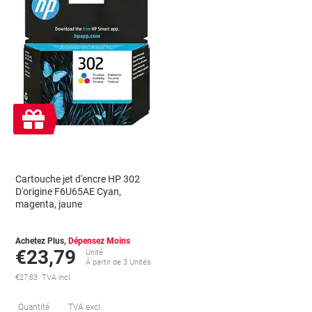
Cadeau
gratuit
Cartouche jet d'encre HP 302
D'origine F6U65AE Cyan,
magenta, jaune
Achetez Plus,
Dépensez Moins
€23,79
Unité
À partir de 3 Unités
€27,83 TVA incl.
conomies
Économies
Quantité
TVA excl.