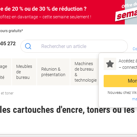
e de 20 % ou de 30 % de réduction ?
ofitez-en davantage – cette semaine seulement !
tours gratuits*
605 272
Co
Accédez à
Machines
Papie
lage
Meubles
Encres
– connec
Réunion &
de bureau
enve
de
&
présentation
&
&
ité
bureau
toner
technologie
emba
Mon
Nouveau chez Vik
 et toner
ma
es cartouches d'encre, toners ou les