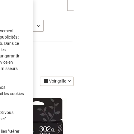
25
tivement
ublicités ;
eb. Dans ce
les
ur garantir
rvice en
3)
urnisseurs
Voir grille
nos
il les cookies
 Si vous
ser".
lien "Gérer