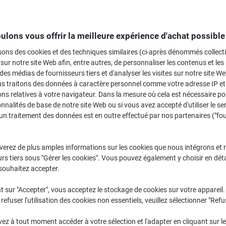
Sélectionner la marque, la gamme et le modèle
ulons vous offrir la meilleure expérience d'achat possible
Envy
HP Envy 45
sons des cookies et des techniques similaires (ci-après dénommés collec
 sur notre site Web afin, entre autres, de personnaliser les contenus et les p
 des médias de fournisseurs tiers et d'analyser les visites sur notre site W
/ou les cartouches précédemment achetées
us traitons des données à caractère personnel comme votre adresse IP et 
Se connecter
ns relatives à votre navigateur. Dans la mesure où cela est nécessaire po
onnalités de base de notre site Web ou si vous avez accepté d'utiliser le se
HP Envy 4525 Cartouches Jet Encre
(1
un traitement des données est en outre effectué par nos partenaires ("fo
rier par :
verez de plus amples informations sur les cookies que nous intégrons et 
rs tiers sous "Gérer les cookies". Vous pouvez également y choisir en déta
souhaitez accepter.
t sur "Accepter", vous acceptez le stockage de cookies sur votre appareil.
refuser l'utilisation des cookies non essentiels, veuillez sélectionner "Refu
z à tout moment accéder à votre sélection et l'adapter en cliquant sur le 