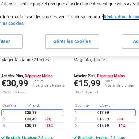
s" dans le pied de page et révoquer ainsi le consentement que vous avez 
d'informations sur les cookies, veuillez consulter notre
Déclaration de con
r les cookies
fuser
Gérer les cookies
Ac
Cartouche jet d’encre HP 302/304
Cartouche jet d’encre HP 302/304
D'origine B82L1AE Noir, Cyan,
D'origine B7RT6AE Cyan,
Magenta, Jaune 2 Unités
Magenta, Jaune
Achetez Plus,
Dépensez Moins
Achetez Plus,
Dépensez Moins
€30,99
€15,99
Paquet
Unité
À partir de 3 Paquets
À partir de 3 Unités
€36,26 TVA incl.
€18,71 TVA incl.
Économies
É
Quantité
TVA excl.
Quantité
TVA excl.
1
€35,99
1
€17,99
2
€33,49
-6%
2
€16,99
-5%
3+
€30,99
-13%
3+
€15,99
-11%
En stock
Livraison 2-3 jours
En stock
Livraison 2-3 jours