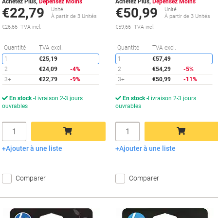
Achetez Plus,
Dépensez Moins
Achetez Plus,
Dépensez Moins
€22,79
€50,99
Unité
Unité
À partir de 3 Unités
À partir de 3 Unités
€26,66 TVA incl.
€59,66 TVA incl.
Économies
É
Quantité
TVA excl.
Quantité
TVA excl.
1
€25,19
1
€57,49
2
€24,09
-4%
2
€54,29
-5%
3+
€22,79
-9%
3+
€50,99
-11%
En stock
Livraison 2-3 jours
En stock
Livraison 2-3 jours
ouvrables
ouvrables
Quantité
Quantité
Ajouter à une liste
Ajouter à une liste
Ajouter au panier
Ajouter au panier
Comparer
Comparer