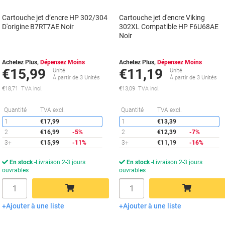
Cartouche jet d’encre HP 302/304
Cartouche jet d'encre Viking
D'origine B7RT7AE Noir
302XL Compatible HP F6U68AE
Noir
Achetez Plus,
Dépensez Moins
Achetez Plus,
Dépensez Moins
€15,99
€11,19
Unité
Unité
À partir de 3 Unités
À partir de 3 Unités
€18,71 TVA incl.
€13,09 TVA incl.
Économies
É
Quantité
TVA excl.
Quantité
TVA excl.
1
€17,99
1
€13,39
2
€16,99
-5%
2
€12,39
-7%
3+
€15,99
-11%
3+
€11,19
-16%
En stock
Livraison 2-3 jours
En stock
Livraison 2-3 jours
ouvrables
ouvrables
Quantité
Quantité
Ajouter à une liste
Ajouter à une liste
Ajouter au panier
Ajouter au panier