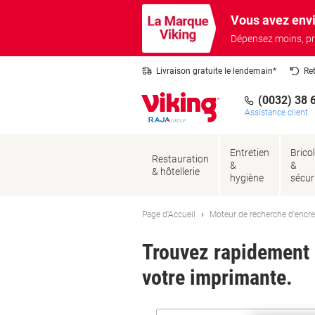
Passer
Passer
Vous avez envi
au
à
contenu
la
Dépensez moins, pr
navigation
Livraison gratuite le lendemain*
Re
(0032) 38 
Assistance client
Entretien
Brico
Restauration
&
&
& hôtellerie
hygiène
sécur
Page d'Accueil
Moteur de recherche d'encre
Trouvez rapidement l
votre imprimante.