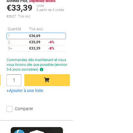
Achetez Plus,
Dépensez Moins
€33,39
Unité
À partir de 3 Unités
€39,07 TVA incl.
conomies
Économies
Quantité
TVA excl.
1
€36,69
2
€35,09
-4%
3+
€33,39
-8%
Temporairement
Commandez dès maintenant et nous
en
vous livrons dès que possible (environ
rupture
5-6 jours ouvrables)
de
Quantité
stock
Ajouter à une liste
Ajouter au panier
Comparer