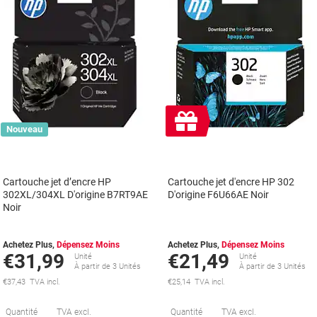
Cadeau
Nouveau
gratuit
Cartouche jet d’encre HP
Cartouche jet d'encre HP 302
302XL/304XL D'origine B7RT9AE
D'origine F6U66AE Noir
Noir
Achetez Plus,
Dépensez Moins
Achetez Plus,
Dépensez Moins
€31,99
€21,49
Unité
Unité
À partir de 3 Unités
À partir de 3 Unités
€37,43 TVA incl.
€25,14 TVA incl.
Économies
É
Quantité
TVA excl.
Quantité
TVA excl.