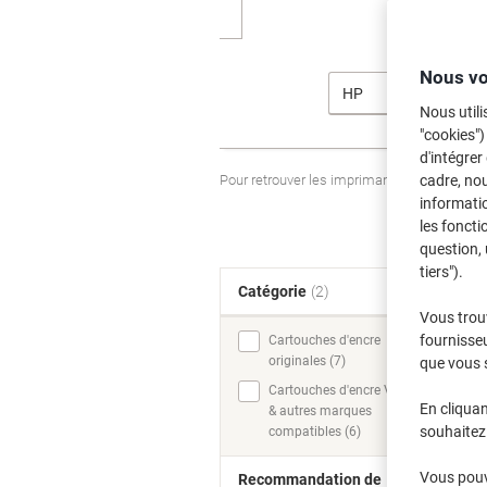
Nous vo
HP
Nous utili
"cookies")
d'intégrer
Pour retrouver les imprimantes listées et
cadre, no
informatio
les foncti
question, 
tiers").
Catégorie
(2)
T
Vous trou
fournisseu
Cartouches d'encre
originales (7)
que vous 
Cartouches d'encre Viking
En cliquan
& autres marques
souhaitez 
compatibles (6)
Vous pouve
Recommandation de