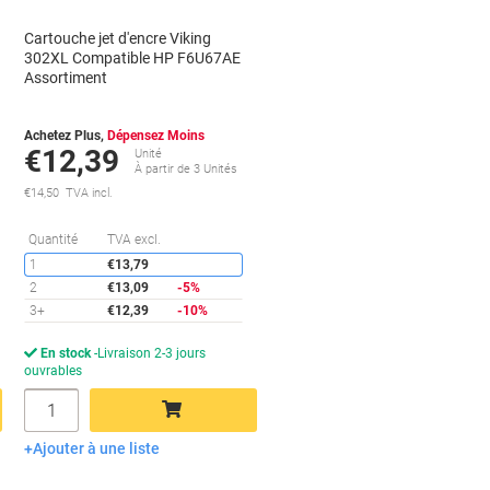
Cartouche jet d'encre Viking
302XL Compatible HP F6U67AE
Assortiment
Achetez Plus,
Dépensez Moins
€12,39
Unité
À partir de 3 Unités
€14,50 TVA incl.
conomies
Économies
Quantité
TVA excl.
1
€13,79
2
€13,09
-5%
3+
€12,39
-10%
En stock
Livraison 2-3 jours
ouvrables
Quantité
Ajouter à une liste
Ajouter au panier