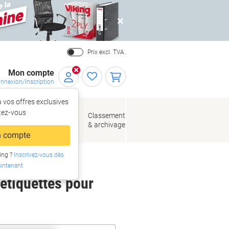
Close
Prix excl. TVA.
Mon compte
nnexion/Inscription
 vos offres exclusives
r,
tez‑vous
loppes
Fournitures
Classement
de bureau
& archivage
llage
 compte
ing ?
Inscrivez-vous dès
intenant
 étiquettes pour