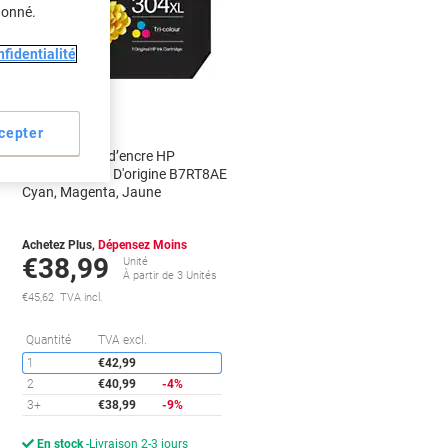
donné.
fidentialité
Nouveau
cepter
Cartouche jet d’encre HP
302XL/304XL D'origine B7RT8AE
Cyan, Magenta, Jaune
Achetez Plus,
Dépensez Moins
€38,99
Unité
À partir de 3 Unités
€45,62 TVA incl.
conomies
Économies
Quantité
TVA excl.
1
€42,99
2
€40,99
-4%
3+
€38,99
-9%
En stock
Livraison 2-3 jours