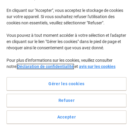
En cliquant sur "Accepter", vous acceptez le stockage de cookies
Pour retrouver les imprimantes listées et/ou les cartouches
précédemment achetées
Se connecter
sur votre appareil. Si vous souhaitez refuser l'utilisation des
cookies non essentiels, veuillez sélectionner "Refuser".
HP Envy 6000 Cartouches Jet Encre
(5)
Vous pouvez à tout moment accéder à votre sélection et l'adapter
en cliquant sur le lien "Gérer les cookies" dans le pied de page et
Filtrer par
révoquer ainsi le consentement que vous avez donné.
Cadeau
gratuit
Pour plus d'informations sur les cookies, veuillez consulter
Cartouche jet d’encre HP 305XL
notre
Déclaration de confidentialité
et
avis sur les cookies
D'origine 3YM62AE Noir
Achetez Plus,
Dépensez Moins
Gérer les cookies
€22,99
Unité
À partir de 3 Unités
€26,90 TVA incl.
Refuser
En stock
Livraison 1-2 jours ouvrables
Quantité
Accepter
Cadeau