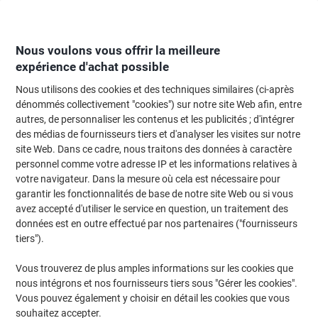
Passer
Passer
au
à
contenu
la
navigation
Nous voulons vous offrir la meilleure
expérience d'achat possible
Nous utilisons des cookies et des techniques similaires (ci-après
Page d'Accueil
Moteur de recherche d'encre et toner
dénommés collectivement "cookies") sur notre site Web afin, entre
autres, de personnaliser les contenus et les publicités ; d'intégrer
Trouvez rapidement les cartouches d'encre, toners ou
des médias de fournisseurs tiers et d'analyser les visites sur notre
les étiquettes pour votre imprimante.
site Web. Dans ce cadre, nous traitons des données à caractère
personnel comme votre adresse IP et les informations relatives à
votre navigateur. Dans la mesure où cela est nécessaire pour
Sélectionner la marque, la gamme et le modèle
garantir les fonctionnalités de base de notre site Web ou si vous
avez accepté d'utiliser le service en question, un traitement des
HP
données est en outre effectué par nos partenaires ("fournisseurs
tiers").
Envy
Vous trouverez de plus amples informations sur les cookies que
nous intégrons et nos fournisseurs tiers sous "Gérer les cookies".
HP Envy 6000
Vous pouvez également y choisir en détail les cookies que vous
souhaitez accepter.