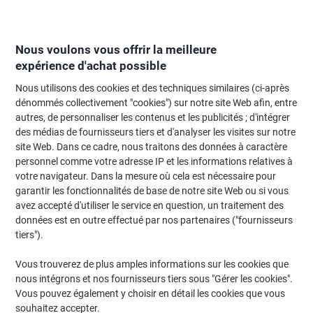
Passer
Passer
au
à
contenu
la
navigation
Nous voulons vous offrir la meilleure
expérience d'achat possible
Nous utilisons des cookies et des techniques similaires (ci-après
Page d'Accueil
Moteur de recherche d'encre et toner
dénommés collectivement "cookies") sur notre site Web afin, entre
autres, de personnaliser les contenus et les publicités ; d'intégrer
Trouvez rapidement les cartouches d'encre, toners ou
des médias de fournisseurs tiers et d'analyser les visites sur notre
les étiquettes pour votre imprimante.
site Web. Dans ce cadre, nous traitons des données à caractère
personnel comme votre adresse IP et les informations relatives à
votre navigateur. Dans la mesure où cela est nécessaire pour
Sélectionner la marque, la gamme et le modèle
garantir les fonctionnalités de base de notre site Web ou si vous
avez accepté d'utiliser le service en question, un traitement des
HP
données est en outre effectué par nos partenaires ("fournisseurs
tiers").
Laserjet
Vous trouverez de plus amples informations sur les cookies que
nous intégrons et nos fournisseurs tiers sous "Gérer les cookies".
HP Laserjet 3200
Vous pouvez également y choisir en détail les cookies que vous
souhaitez accepter.