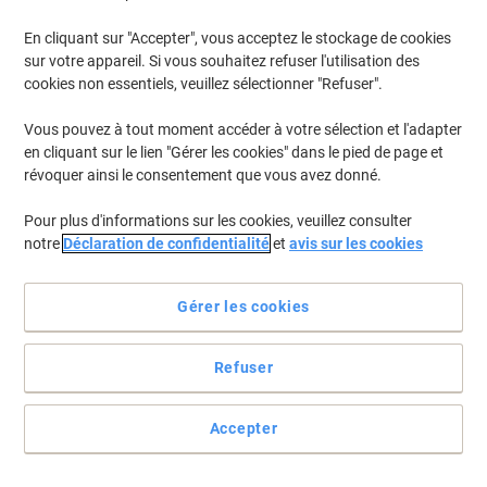
En cliquant sur "Accepter", vous acceptez le stockage de cookies
Pour retrouver les imprimantes listées et/ou les cartouches
précédemment achetées
Se connecter
sur votre appareil. Si vous souhaitez refuser l'utilisation des
cookies non essentiels, veuillez sélectionner "Refuser".
HP Laserjet 3200 Cartouches Toner
(1)
Vous pouvez à tout moment accéder à votre sélection et l'adapter
en cliquant sur le lien "Gérer les cookies" dans le pied de page et
Filtrer par
révoquer ainsi le consentement que vous avez donné.
Cadeau
Marque propre
gratuit
Pour plus d'informations sur les cookies, veuillez consulter
Toner Viking 92A compatible HP
notre
Déclaration de confidentialité
et
avis sur les cookies
C4092A Noir
Achetez Plus,
Dépensez Moins
Gérer les cookies
€35,99
Unité
À partir de 3 Unités
€42,11 TVA incl.
Refuser
En stock
Livraison 1-2 jours ouvrables
Quantité
Accepter
Page
Page
1