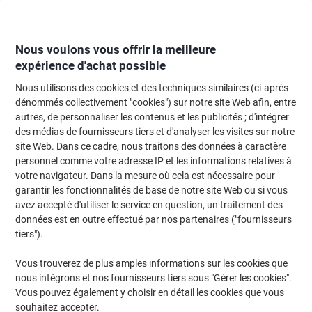
Passer
Passer
au
à
contenu
la
navigation
Nous voulons vous offrir la meilleure
expérience d'achat possible
Nous utilisons des cookies et des techniques similaires (ci-après
Page d'Accueil
Moteur de recherche d'encre et toner
dénommés collectivement "cookies") sur notre site Web afin, entre
autres, de personnaliser les contenus et les publicités ; d'intégrer
Trouvez rapidement les cartouches d'encre, toners ou
des médias de fournisseurs tiers et d'analyser les visites sur notre
les étiquettes pour votre imprimante.
site Web. Dans ce cadre, nous traitons des données à caractère
personnel comme votre adresse IP et les informations relatives à
votre navigateur. Dans la mesure où cela est nécessaire pour
Sélectionner la marque, la gamme et le modèle
garantir les fonctionnalités de base de notre site Web ou si vous
avez accepté d'utiliser le service en question, un traitement des
HP
données est en outre effectué par nos partenaires ("fournisseurs
tiers").
Laserjet
Vous trouverez de plus amples informations sur les cookies que
nous intégrons et nos fournisseurs tiers sous "Gérer les cookies".
HP Laserjet 4100 N Plus
Vous pouvez également y choisir en détail les cookies que vous
souhaitez accepter.