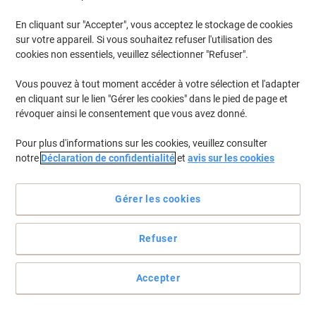
En cliquant sur "Accepter", vous acceptez le stockage de cookies
Pour retrouver les imprimantes listées et/ou les cartouches
précédemment achetées
Se connecter
sur votre appareil. Si vous souhaitez refuser l'utilisation des
cookies non essentiels, veuillez sélectionner "Refuser".
HP Laserjet 4100 N Plus Cartouches Toner
(1)
Vous pouvez à tout moment accéder à votre sélection et l'adapter
en cliquant sur le lien "Gérer les cookies" dans le pied de page et
Filtrer par
révoquer ainsi le consentement que vous avez donné.
Cadeau
Marque propre
gratuit
Pour plus d'informations sur les cookies, veuillez consulter
Toner Viking 61X compatible HP
notre
Déclaration de confidentialité
et
avis sur les cookies
C8061X Noir
Achetez Plus,
Dépensez Moins
Gérer les cookies
€57,99
Unité
À partir de 3 Unités
€67,85 TVA incl.
Refuser
En stock
Livraison 2-3 jours ouvrables
Quantité
Accepter
Page
Page
1