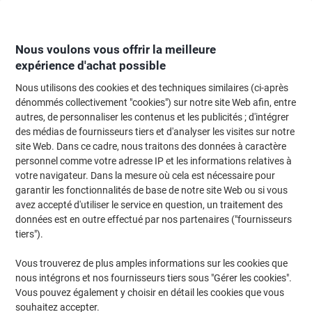
Passer
Passer
au
à
contenu
la
navigation
Nous voulons vous offrir la meilleure
expérience d'achat possible
Nous utilisons des cookies et des techniques similaires (ci-après
Page d'Accueil
Moteur de recherche d'encre et toner
dénommés collectivement "cookies") sur notre site Web afin, entre
autres, de personnaliser les contenus et les publicités ; d'intégrer
Trouvez rapidement les cartouches d'encre, toners ou
des médias de fournisseurs tiers et d'analyser les visites sur notre
les étiquettes pour votre imprimante.
site Web. Dans ce cadre, nous traitons des données à caractère
personnel comme votre adresse IP et les informations relatives à
votre navigateur. Dans la mesure où cela est nécessaire pour
Sélectionner la marque, la gamme et le modèle
garantir les fonctionnalités de base de notre site Web ou si vous
avez accepté d'utiliser le service en question, un traitement des
HP
données est en outre effectué par nos partenaires ("fournisseurs
tiers").
Laserjet Enterprise
Vous trouverez de plus amples informations sur les cookies que
nous intégrons et nos fournisseurs tiers sous "Gérer les cookies".
HP Laserjet Enterprise 700 MFP M 775 Z +
Vous pouvez également y choisir en détail les cookies que vous
souhaitez accepter.