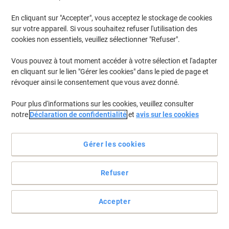
En cliquant sur "Accepter", vous acceptez le stockage de cookies
Pour retrouver les imprimantes listées et/ou les cartouches
précédemment achetées
Se connecter
sur votre appareil. Si vous souhaitez refuser l'utilisation des
cookies non essentiels, veuillez sélectionner "Refuser".
HP Laserjet Enterprise 700 MFP M 775 Z +
(5)
Vous pouvez à tout moment accéder à votre sélection et l'adapter
en cliquant sur le lien "Gérer les cookies" dans le pied de page et
Filtrer par
révoquer ainsi le consentement que vous avez donné.
Cadeau
gratuit
Pour plus d'informations sur les cookies, veuillez consulter
Toner HP 651A D'origine CE340A Noir
notre
Déclaration de confidentialité
et
avis sur les cookies
Achetez Plus,
Dépensez Moins
€219,99
Unité
Gérer les cookies
À partir de 3 Unités
€257,39 TVA incl.
En stock
Livraison 2-3 jours ouvrables
Refuser
Quantité
Accepter
Cadeau
gratuit