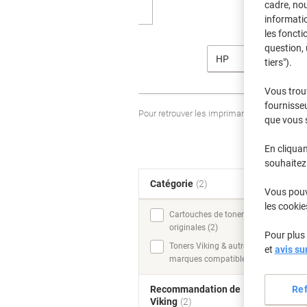
cadre, no
informatio
les foncti
question, 
HP
tiers").
Vous trou
fournisseu
Pour retrouver les imprimantes listées et
que vous 
En cliquan
souhaitez 
Catégorie
(2)
T
Vous pouve
les cookie
Cartouches de toner
originales (2)
Pour plus 
Toners Viking & autres
et
avis su
marques compatibles (2)
Re
Recommandation de
Viking
(2)