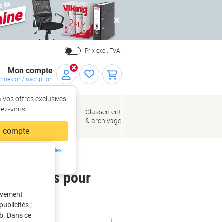
Close
Prix excl. TVA.
Mon compte
nnexion/Inscription
 vos offres exclusives
r,
tez‑vous
loppes
Fournitures
Classement
de bureau
& archivage
llage
 compte
ing ?
Inscrivez-vous dès
intenant
 étiquettes pour
tivement
ublicités ;
eb. Dans ce