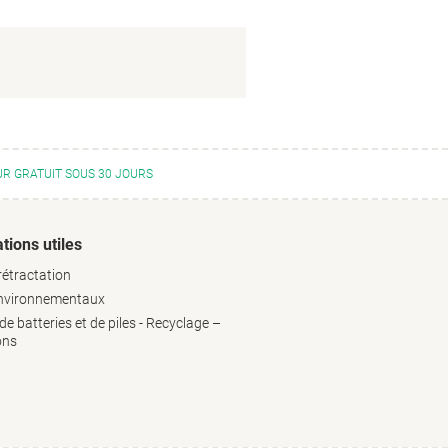
R GRATUIT SOUS 30 JOURS
tions utiles
rétractation
environnementaux
e batteries et de piles - Recyclage –
ons