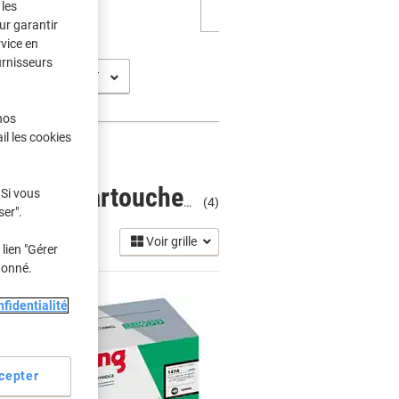
les
ur garantir
rvice en
urnisseurs
nos
il les cookies
 Si vous
HP Laserjet Enterprise Flow MFP M 635 FHT Cartouches Toner
(4)
ser".
Voir grille
lien "Gérer
donné.
fidentialité
cepter
Marque