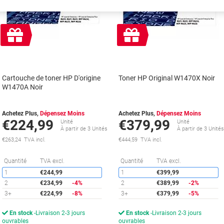
Cadeau
Cadeau
gratuit
gratuit
Cartouche de toner HP D'origine
Toner HP Original W1470X Noir
W1470A Noir
Achetez Plus,
Dépensez Moins
Achetez Plus,
Dépensez Moins
€224,99
€379,99
Unité
Unité
À partir de 3 Unités
À partir de 3 Unité
€263,24 TVA incl.
€444,59 TVA incl.
Économies
É
Quantité
TVA excl.
Quantité
TVA excl.
1
€244,99
1
€399,99
2
€234,99
-4%
2
€389,99
-2%
3+
€224,99
-8%
3+
€379,99
-5%
En stock
Livraison 2-3 jours
En stock
Livraison 2-3 jours
ouvrables
ouvrables