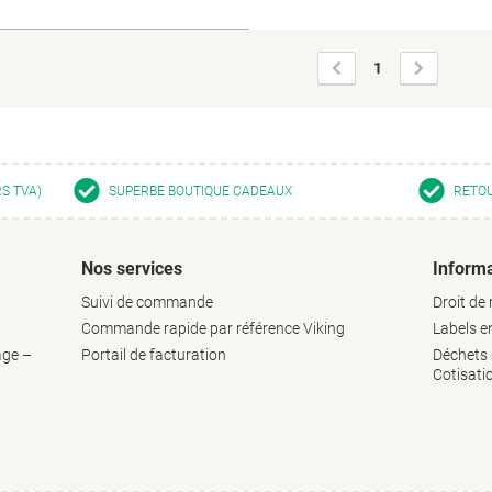
Page
Page
1
précédente
suivante
RS TVA)
SUPERBE BOUTIQUE CADEAUX
RETOU
Nos services
Informa
Suivi de commande
Droit de 
Commande rapide par référence Viking
Labels 
age –
Portail de facturation
Déchets d
Cotisati