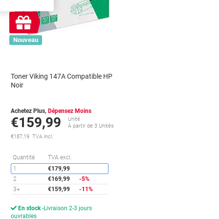
propre
Cadeau
gratuit
Nouveau
Toner Viking 147A Compatible HP
Noir
Achetez Plus,
Dépensez Moins
€159,99
Unité
s
À partir de 3 Unités
€187,19 TVA incl.
conomies
Économies
Quantité
TVA excl.
1
€179,99
2
€169,99
-5%
3+
€159,99
-11%
En stock
Livraison 2-3 jours
ouvrables