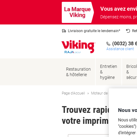
Passer
Passer
Vous avez envi
au
à
contenu
la
Dépensez moins, pr
navigation
Livraison gratuite le lendemain*
Re
(0032) 38 
Assistance client
Entretien
Brico
Restauration
&
&
& hôtellerie
hygiène
sécur
Page d'Accueil
Moteur de recherche d'encre
Trouvez rapidement l
Nous vo
votre imprimante.
Nous utili
"cookies")
d'intégrer