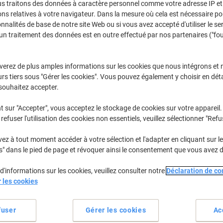
us traitons des données à caractère personnel comme votre adresse IP et 
Sélectionner la marque, la gamme et le modèle
ns relatives à votre navigateur. Dans la mesure où cela est nécessaire po
onnalités de base de notre site Web ou si vous avez accepté d'utiliser le se
un traitement des données est en outre effectué par nos partenaires ("fo
Laserjet Enterprise Flow MFP M
HP Laserjet Enterprise Flow MFP M 635 FHT
verez de plus amples informations sur les cookies que nous intégrons et 
rs tiers sous "Gérer les cookies". Vous pouvez également y choisir en déta
/ou les cartouches précédemment achetées
Se connecter
souhaitez accepter.
t sur "Accepter", vous acceptez le stockage de cookies sur votre appareil.
refuser l'utilisation des cookies non essentiels, veuillez sélectionner "Refu
rier par :
z à tout moment accéder à votre sélection et l'adapter en cliquant sur le 
s" dans le pied de page et révoquer ainsi le consentement que vous avez 
d'informations sur les cookies, veuillez consulter notre
Déclaration de con
r les cookies
fuser
Gérer les cookies
Ac