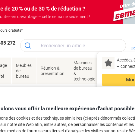
e de 20 % ou de 30 % de réduction ?
ofitez-en davantage – cette semaine seulement !
tours gratuits*
605 272
Co
Accédez à
Machines
Papie
lage
Meubles
Encres
– connec
Réunion &
de bureau
enve
de
&
présentation
&
&
ité
bureau
toner
technologie
emba
Mon
Nouveau chez Vik
 et toner
ma
es cartouches d'encre, toners ou les
ulons vous offrir la meilleure expérience d'achat possible
sons des cookies et des techniques similaires (ci-après dénommés collec
 sur notre site Web afin, entre autres, de personnaliser les contenus et les p
 des médias de fournisseurs tiers et d'analyser les visites sur notre site W