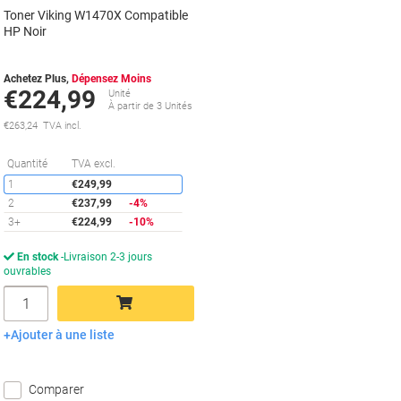
Toner Viking W1470X Compatible
HP Noir
Achetez Plus,
Dépensez Moins
€224,99
Unité
À partir de 3 Unités
€263,24 TVA incl.
Économies
Quantité
TVA excl.
1
€249,99
2
€237,99
-4%
3+
€224,99
-10%
En stock
Livraison 2-3 jours
ouvrables
Quantité
Ajouter à une liste
Ajouter au panier
Comparer